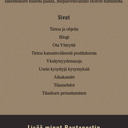
rakennuksen toisesta päästä, Itsepalveluvarasto Holvin toimistolta.
Sivut
Tietoa ja ohjeita
Blogi
Ota Yhteyttä
Tietoa kansainvälisestä postituksesta
Yksityisyydensuoja
Usein kysyttyjä kysymyksiä
Aikakaudet
Tilausehdot
Tilauksen peruuttaminen
Lisää minut Rautaportin