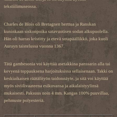
tekstiilimuseossa.
Charles de Blois oli Bretagnen herttua ja Ranskan
kuninkaan siskonpoika satavuotisen sodan alkupuolella.
Hän oli harras kristitty ja etevä sotapäällikkö, joka kuoli
Aurayn taistelussa vuonna 1367.
Tätä gambesonia voi käyttää asetakkina panssarin alla tai
kevyenä toppauksena harjoituksissa sellaisenaan. Takki on
keskiaikaisen räätälityön taidonnäyte, ja sitä voi käyttää
myös siviilivaateena esikuvansa ja aikalaistyylinsä
mukaisesti. Paksuus noin 4 mm. Kangas 100% puuvillaa,
pehmuste polyesteriä.