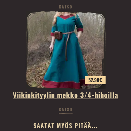
KATSO
52.90
€
Viikinkityylin mekko 3/4-hihoilla
KATSO
SAATAT MYÖS PITÄÄ...