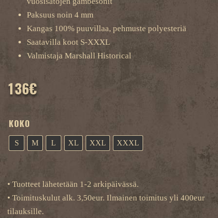
vuosisatojen gambesonit
Paksuus noin 4 mm
Kangas 100% puuvillaa, pehmuste polyesteriä
Saatavilla koot S-XXXL
Valmistaja Marshall Historical
136
€
KOKO
S
M
L
XL
XXL
XXXL
• Tuotteet lähetetään 1-2 arkipäivässä.
• Toimituskulut alk. 3,50eur. Ilmainen toimitus yli 400eur
tilauksille.