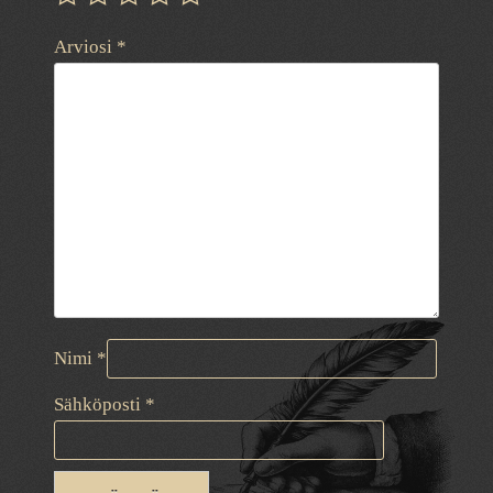
Arviosi
*
Nimi
*
Sähköposti
*