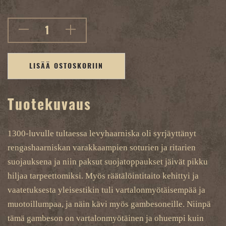
LISÄÄ OSTOSKORIIN
Tuotekuvaus
1300-luvulle tultaessa levyhaarniska oli syrjäyttänyt
rengashaarniskan varakkaampien soturien ja ritarien
suojauksena ja niin paksut suojatoppaukset jäivät pikku
hiljaa tarpeettomiksi. Myös räätälöintitaito kehittyi ja
vaatetuksesta yleisestikin tuli vartalonmyötäisempää ja
muotoillumpaa, ja näin kävi myös gambesoneille. Niinpä
tämä gambeson on vartalonmyötäinen ja ohuempi kuin