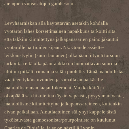
aiempien vuosisatojen gambesonit.
Levyhaarniskan alla käytettävän asetakin kohdalla
vyötärön lähes korsettimainen napakkuus tarkoitti sitä,
että takkiin kiinnitettynä jalkapanssarien paino jakautui
vyötärölle hartioiden sijaan. Nk. Grande assiette-
leikkaustyylin (suuri lautanen) olkapään liityntä torsoon
tarkoittaa että olkapään-aukko on huomattavan suuri ja
ulottuu pitkälti rinnan ja selän puolelle. Tämä mahdollistaa
vaatteen tyköistuvuuden ja samalla antaa käsille
mahdollisimman laajat liikeradat. Vaikka kättä ja
olkapäätä saa liikutettua täysin vapaasti, pysyy muu vaate,
mahdollisine kiinnitettyine jalkapanssareineen, kuitenkin
aivan paikallaan. Ainutlaatuinen säilynyt kappale tästä
tyköistuvasta gambesonista/pourpointista on kuulunut
Charles de Blois’lle, ja se on näytillä Lyonin