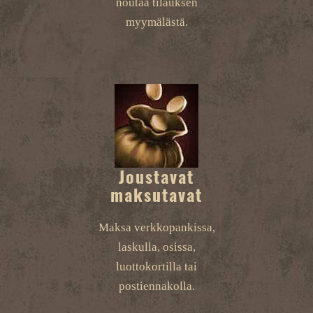
noutaa tilauksen
myymälästä.
Joustavat
maksutavat
Maksa verkkopankissa,
laskulla, osissa,
luottokortilla tai
postiennakolla.