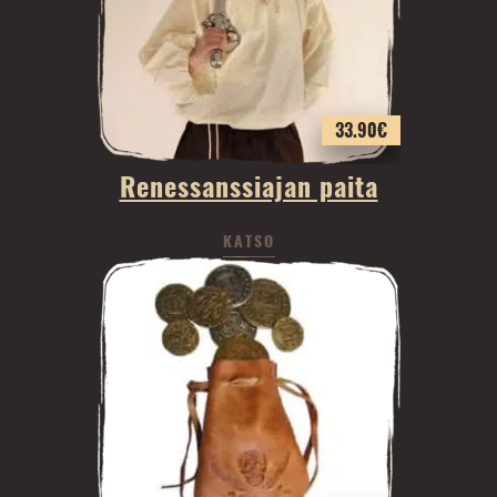
33.90
€
Renessanssiajan paita
KATSO