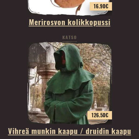
16.90
€
Merirosvon kolikkopussi
KATSO
126.50
€
Vihreä munkin kaapu / druidin kaapu