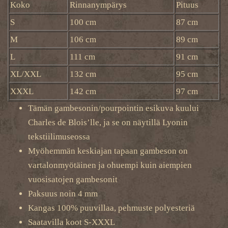
Koko
Rinnanympärys
Pituus
S
100 cm
87 cm
M
106 cm
89 cm
L
111 cm
91 cm
XL/XXL
132 cm
95 cm
XXXL
142 cm
97 cm
Tämän gambesonin/pourpointin esikuva kuului
Charles de Blois’lle, ja se on näytillä Lyonin
tekstiilimuseossa
Myöhemmän keskiajan tapaan gambeson on
vartalonmyötäinen ja ohuempi kuin aiempien
vuosisatojen gambesonit
Paksuus noin 4 mm
Kangas 100% puuvillaa, pehmuste polyesteriä
Saatavilla koot S-XXXL