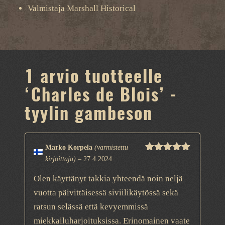
Valmistaja Marshall Historical
1 arvio tuotteelle
‘Charles de Blois’ -
tyylin gambeson
Marko Korpela
(varmistettu
Arvostelu
kirjoittaja)
–
27.4.2024
tuotteesta:
5
/ 5
Olen käyttänyt takkia yhteendä noin neljä
vuotta päivittäisessä siviilikäytössä sekä
ratsun selässä että kevyemmissä
miekkailuharjoituksissa. Erinomainen vaate