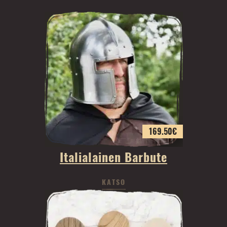
169.50
€
Italialainen Barbute
KATSO