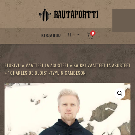
Skip
to
content
0
FI
KIRJAUDU
ETUSIVU
»
VAATTEET JA ASUSTEET
»
KAIKKI VAATTEET JA ASUSTEET
»
‘CHARLES DE BLOIS’ -TYYLIN GAMBESON