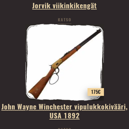
Jorvik viikinkikengät
KATSO
175
€
John Wayne Winchester vipulukkokivääri,
USA 1892