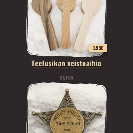
3.95
€
Teelusikan veistoaihio
KATSO