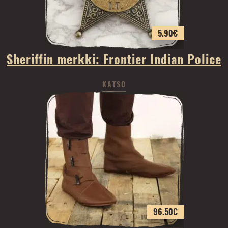
5.90
€
Sheriffin merkki: Frontier Indian Police
KATSO
96.50
€