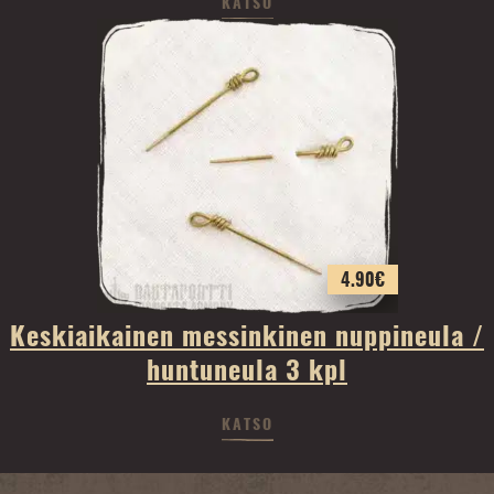
KATSO
4.90
€
Keskiaikainen messinkinen nuppineula /
huntuneula 3 kpl
KATSO