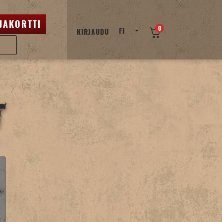
JAKORTTI
0
FI
KIRJAUDU
t