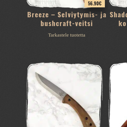
56.90
€
Breeze – Selviytymis- ja
Shad
bushcraft-veitsi
ko
Tarkastele tuotetta