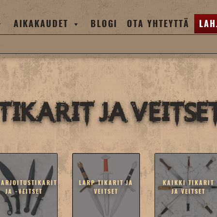
AIKAKAUDET
BLOGI
OTA YHTEYTTÄ
LAH
Tikarit ja veitse
HARJOITUSTIKARIT
LARP TIKARIT JA
KAIKKI TIKARIT
JA -VEITSET
VEITSET
JA VEITSET