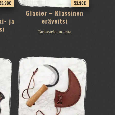
53.90
€
53.90
€
Glacier – Klassinen
i- ja
eräveitsi
si
Tarkastele tuotetta