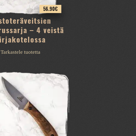
56.90
€
stoteräveitsien
russarja – 4 veistä
irjakotelossa
Tarkastele tuotetta