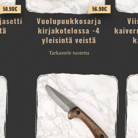
58.90
€
56.90
€
jasetti
Vuolupuukkosarja
Vii
tä
kirjakotelossa -4
kaiver
yleisintä veistä
k
Tarkastele tuotetta