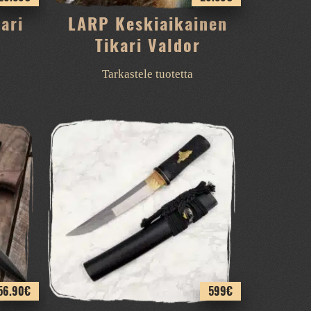
ari
LARP Keskiaikainen
Tikari Valdor
Tarkastele tuotetta
56.90
€
599
€