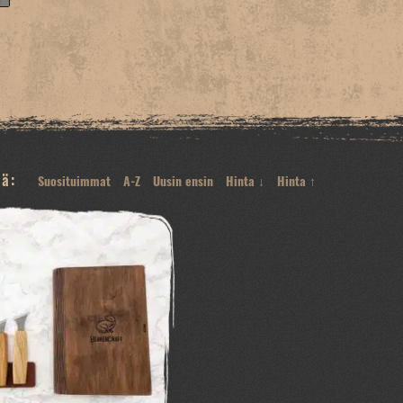
tä:
Suosituimmat
A-Z
Uusin ensin
Hinta ↓
Hinta ↑