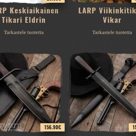
RP Keskiaikainen
LARP Viikinkitik
Tikari Eldrin
Vikar
Tarkastele tuotetta
Tarkastele tuotetta
156.90
€
1