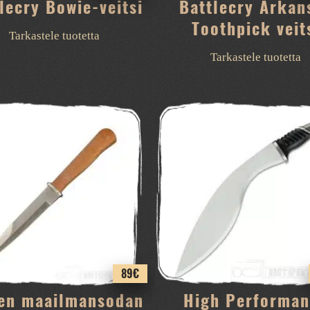
lecry Bowie-veitsi
Battlecry Arkan
Toothpick veit
Tarkastele tuotetta
Tarkastele tuotetta
89
€
sen maailmansodan
High Performan