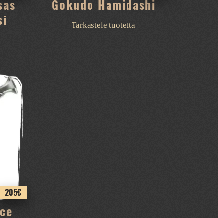
sas
Gokudo Hamidashi
si
Tarkastele tuotetta
205
€
ce