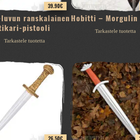
39.90
€
luvun ranskalainen
Hobitti – Morgulin 
tikari-pistooli
Tarkastele tuotetta
Tarkastele tuotetta
26.50
€