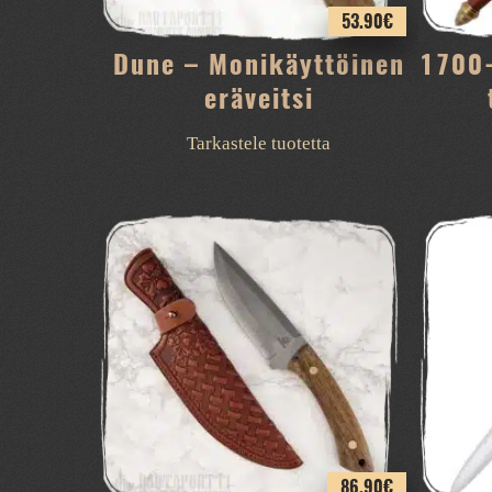
53.90
€
Dune – Monikäyttöinen
1700-
eräveitsi
Tarkastele tuotetta
86.90
€