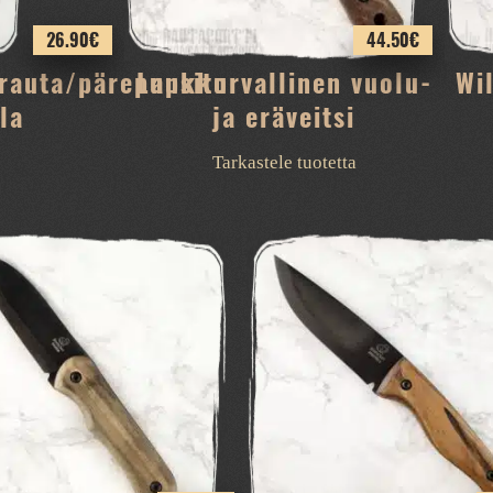
26.90
€
44.50
€
rauta/pärepuukko
Lapsiturvallinen vuolu-
Wi
la
ja eräveitsi
Tarkastele tuotetta