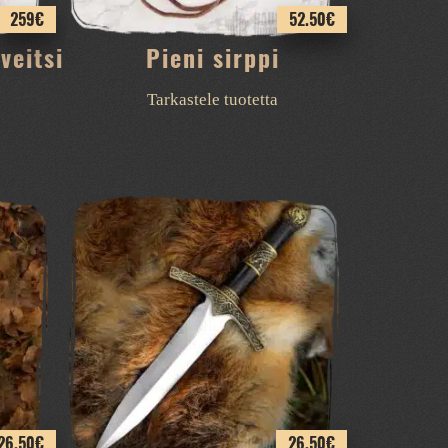
259
€
52.50
€
veitsi
Pieni sirppi
Tarkastele tuotetta
26.50
€
26.50
€