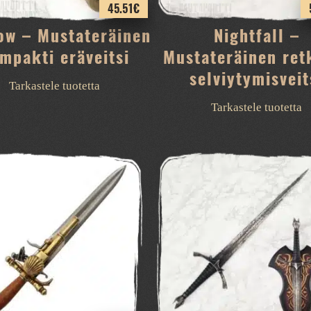
45.51
€
ow – Mustateräinen
Nightfall –
mpakti eräveitsi
Mustateräinen retk
selviytymisveit
Tarkastele tuotetta
Tarkastele tuotetta