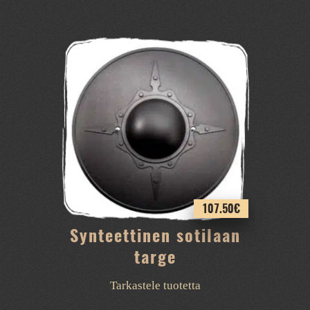
tuotteella
on
useampi
muunnelma.
Voit
tehdä
valinnat
tuotteen
sivulla.
107.50
€
Synteettinen sotilaan
targe
Tarkastele tuotetta