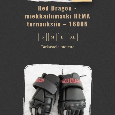
Red Dragon -
miekkailumaski HEMA
turnauksiin – 1600N
S
M
L
XL
Tällä
Tarkastele tuotetta
tuotteella
on
useampi
muunnelma.
Voit
tehdä
valinnat
tuotteen
sivulla.