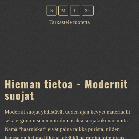
S
M
L
XL
Tällä
Tarkastele tuotetta
tuotteella
on
useampi
muunnelma.
Voit
tehdä
Hieman tietoa - Modernit
valinnat
tuotteen
suojat
sivulla.
Modernit suojat yhdistävät uuden ajan kevyet materiaalit
sekä ergonomisen muotoilun osaksi suojakokonaisuutta.
Nämä “haarniskat” eivät paina taikka purista, niiden
kanssa on helppo liikkua, eivätkä ne rajoita toimintaasi