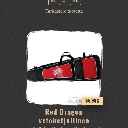
M
L
XL
Tällä
Tarkastele tuotetta
tuotteella
on
useampi
muunnelma.
Voit
tehdä
valinnat
tuotteen
sivulla.
65.90
€
Red Dragon
vetoketjullinen