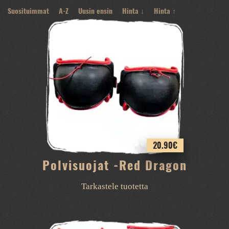
Suosituimmat
A-Z
Uusin ensin
Hinta ↓
Hinta ↑
20.90
€
Polvisuojat -Red Dragon
Tarkastele tuotetta