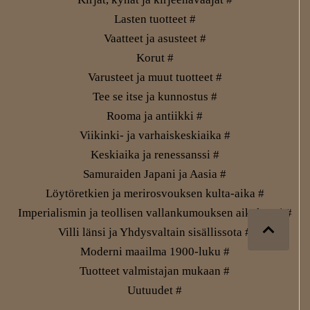
Lasten tuotteet #
Vaatteet ja asusteet #
Korut #
Varusteet ja muut tuotteet #
Tee se itse ja kunnostus #
Rooma ja antiikki #
Viikinki- ja varhaiskeskiaika #
Keskiaika ja renessanssi #
Samuraiden Japani ja Aasia #
Löytöretkien ja merirosvouksen kulta-aika #
Imperialismin ja teollisen vallankumouksen aikakausi #
Villi länsi ja Yhdysvaltain sisällissota #
Moderni maailma 1900-luku #
Tuotteet valmistajan mukaan #
Uutuudet #