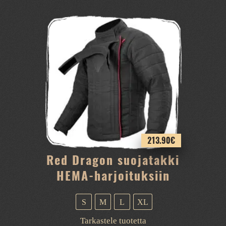
213.90
€
Red Dragon suojatakki
HEMA-harjoituksiin
S
M
L
XL
Tällä
Tarkastele tuotetta