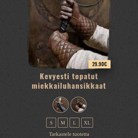
muunnelma.
Voit
tehdä
valinnat
tuotteen
sivulla.
29.90
€
Kevyesti topatut
miekkailuhansikkaat
S
M
L
XL
Tällä
Tarkastele tuotetta