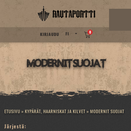
Skip
to
content
0
FI
KIRJAUDU
Modernit suojat
ETUSIVU
»
KYPÄRÄT, HAARNISKAT JA KILVET
»
MODERNIT SUOJAT
Järjestä: