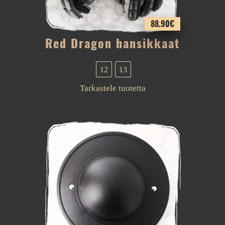
88.90
€
Red Dragon hansikkaat
12
13
Tällä
Tarkastele tuotetta
tuotteella
on
useampi
muunnelma.
Voit
tehdä
valinnat
tuotteen
sivulla.