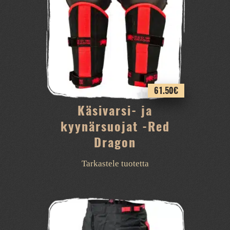
61.50
€
Käsivarsi- ja
kyynärsuojat -Red
Dragon
Tarkastele tuotetta