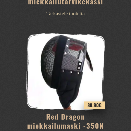
miekkailutarvikekassi
Tarkastele tuotetta
80.90
€
Red Dragon
miekkailumaski -350N