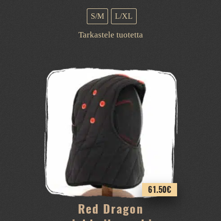
S/M
L/XL
Tällä
Tarkastele tuotetta
tuotteella
on
useampi
muunnelma.
Voit
tehdä
valinnat
tuotteen
sivulla.
61.50
€
Red Dragon