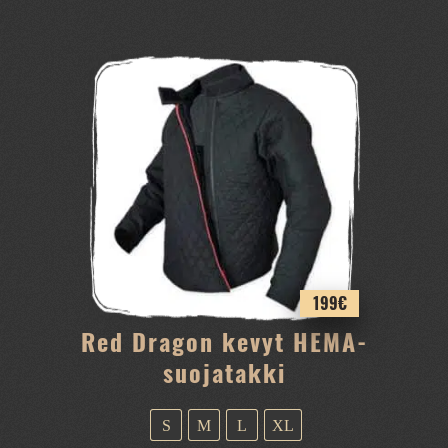
tuotteella
on
useampi
muunnelma.
Voit
tehdä
valinnat
tuotteen
sivulla.
199
€
Red Dragon kevyt HEMA-
suojatakki
S
M
L
XL