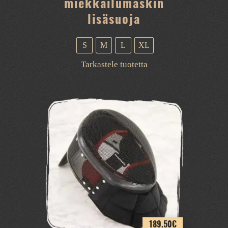
miekkailumaskin
lisäsuoja
S
M
L
XL
Tällä
Tarkastele tuotetta
tuotteella
on
useampi
muunnelma.
Voit
tehdä
valinnat
tuotteen
sivulla.
189.50
€