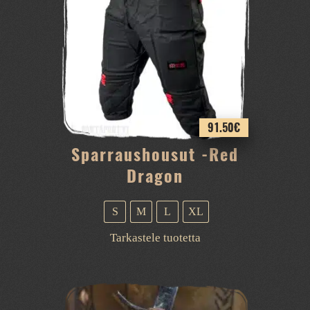
91.50
€
Sparraushousut -Red
Dragon
S
M
L
XL
Tällä
Tarkastele tuotetta
tuotteella
on
useampi