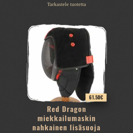
Tällä
Tarkastele tuotetta
tuotteella
on
useampi
muunnelma.
Voit
tehdä
valinnat
tuotteen
sivulla.
61.50
€
Red Dragon
miekkailumaskin
nahkainen lisäsuoja