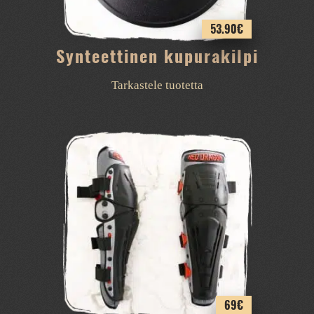
53.90
€
Synteettinen kupurakilpi
Tarkastele tuotetta
69
€