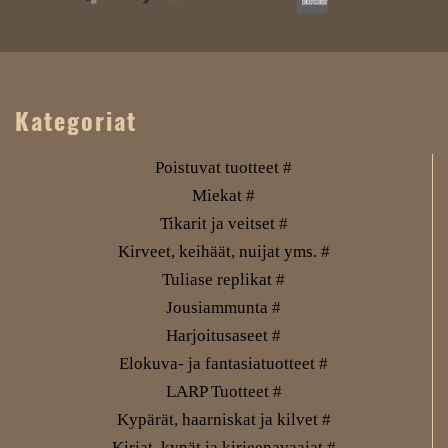
Kategoriat
Poistuvat tuotteet #
Miekat #
Tikarit ja veitset #
Kirveet, keihäät, nuijat yms. #
Tuliase replikat #
Jousiammunta #
Harjoitusaseet #
Elokuva- ja fantasiatuotteet #
LARP Tuotteet #
Kypärät, haarniskat ja kilvet #
Kirjat, kynät ja kirjeenavaajat #