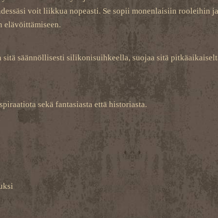
dessäsi voit liikkua nopeasti. Se sopii monenlaisiin rooleihin ja
en elävöittämiseen.
sitä säännöllisesti silikonisuihkeella, suojaa sitä pitkäaikaisel
iraatiota sekä fantasiasta että historiasta.
n
uksi