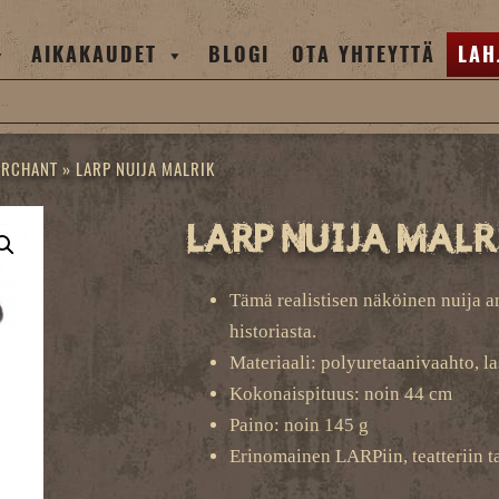
AIKAKAUDET
BLOGI
OTA YHTEYTTÄ
LAH
ERCHANT
»
LARP NUIJA MALRIK
LARP Nuija Malr
Tämä realistisen näköinen nuija am
historiasta.
Materiaali: polyuretaanivaahto, l
Kokonaispituus: noin 44 cm
Paino: noin 145 g
Erinomainen LARPiin, teatteriin ta