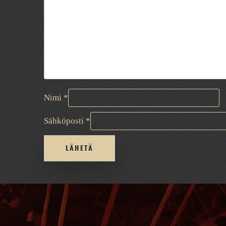
Nimi
*
Sähköposti
*