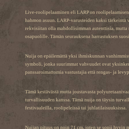
Live-roolipelaaminen eli LARP on roolipelaamisen 
hahmon asuun. LARP-varusteiden kaksi tärkeintä vaa
rekvisiitan olla mahdollisimman autenttisia, mutta 
osapuolille. Tämän seurauksena harrastuksen suosi
Nuija on epäilemättä yksi ihmiskunnan vanhimmista 
symboli, jonka suurimmat vahvuudet ovat yksinkerta
panssaroimattomia vastustajia että rengas- ja levy
Tämä k
estävästä mutta joustavasta polyuretaaniva
turvallisuuden kanssa. Tämä nuija on täysin turvall
festivaaleilla, roolipeleissä tai juhlatilaisuuksissa.
Nuijan pituus on noin 71 cm, joten se sopii hyvin 