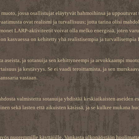
muoto, jossa osallistujat eläytyvät hahmoihinsa ja uppoutuvat
timusta ovat realismi ja turvallisuus; jotta tarina olisi mahdo
monet LARP-aktiviteetit voivat olla melko energisiä, joten varus
on kasvaessa on kehitetty yhä realistisempia ja turvallisempia
aseista, ja sotanuija sen kehittyneempi ja arvokkaampi muoto. 
isuus ja kestävyys. Se ei vaadi teroittamista, ja sen murskaav
panssaria vastaan.
ahdosta valmistettu sotanuija yhdistää keskiaikaisten aseiden 
inen sekä lasten että aikuisten käsissä, ja se kulkee mukana hu
myös nuoremmille käyttäjille. Vankasta ulkonäöstään huolimatta