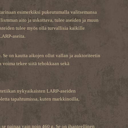
 tarinaan esimerkiksi pukeutumalla valitsemansa
llismman aito ja uskottava, tulee aseiden ja muun
teiden tulee myös olla turvallisia kaikille
 LARP-aseita.
Se on kautta aikojen ollut vallan ja auktoriteetin
a voima tekee siitä tehokkaan sekä
estetiikan nykyaikaisten LARP-aseiden
oletta tapahtumissa, kuten markkinoilla,
 se painaa vain noin 460 g. Se on ihanteellinen