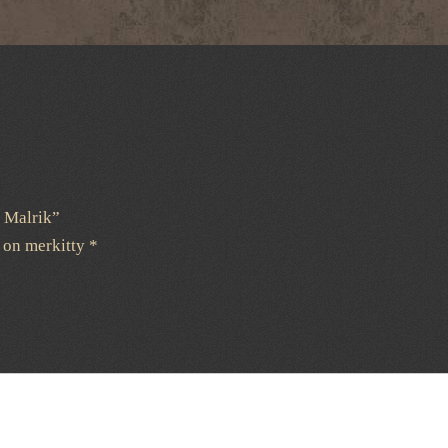
a Malrik”
t on merkitty
*