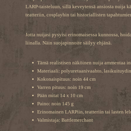
LARP-taisteluun, sillä keveytensä ansiosta nuija kä
teatteriin, cosplayhin tai historiallisten tapahtumi
Jotta nuijasi pysyisi erinomaisessa kunnossa, hoida 
liinalla. Näin suojapinnoite säilyy ehjänä.
Tämä realistisen näköinen nuija ammentaa insp
Materiaali: polyuretaanivaahto, lasikuituydi
Kokonaispituus: noin 44 cm
Varren pituus: noin 19 cm
Pään mitat 14 x 10 cm
Paino: noin 145 g
Erinomainen LARPiin, teatteriin tai lasten lel
Valmistaja: Battlemerchant