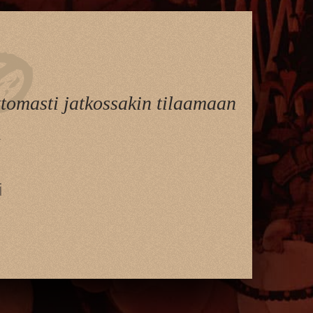
ttomasti jatkossakin tilaamaan
.
i