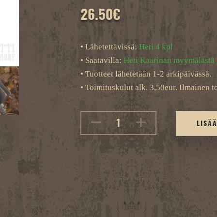
26.50
€
• Lähetettävissä:
Heti 4 kpl
• Saatavilla:
Heti Kaarinan myymälästä
• Tuotteet lähetetään 1-2 arkipäivässä.
• Toimituskulut alk. 3,50eur. Ilmainen to
LISÄ