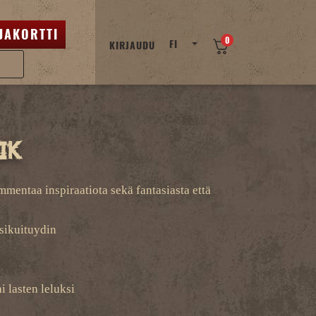
JAKORTTI
0
FI
KIRJAUDU
ik
mentaa inspiraatiota sekä fantasiasta että
asikuituydin
i lasten leluksi