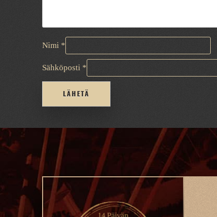
Nimi
*
Sähköposti
*