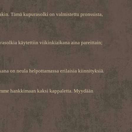
nakin. Tämä kupurasolki on valmistettu pronssista,
rasolkia käytettiin viikinkiaikana aina pareittain;
akana on neula helpottamassa erilaisia kiinnityksiä.
telemme hankkimaan kaksi kappaletta. Myydään