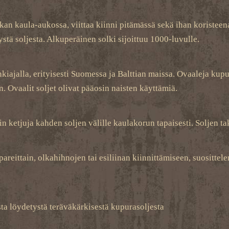
nikan kaula-aukossa, viittaa kiinni pitämässä sekä ihan koristee
stä soljesta. Alkuperäinen solki sijoittuu 1000-luvulle.
nkiajalla, erityisesti Suomessa ja Balttian maissa. Ovaaleja kupu
n. Ovaalit soljet olivat pääosin naisten käyttämiä.
kin ketjuja kahden soljen välille kaulakorun tapaisesti. Soljen t
pareittain, olkahihnojen tai esiliinan kiinnittämiseen, suosit
a löydetystä teräväkärkisestä kupurasoljesta