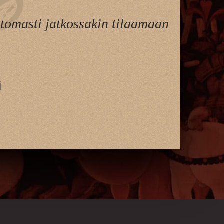
ttomasti jatkossakin tilaamaan
.
i