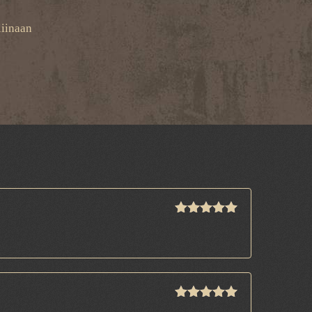
liinaan
Arvostelu
tuotteesta:
5
/ 5
Arvostelu