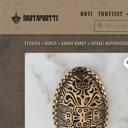
Skip
to
KOTI
TUOTTEET
content
Products
search
ETUSIVU
»
KORUT
»
KAIKKI KORUT
»
OVAALI KUPURASOL