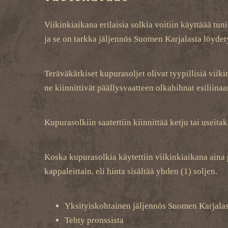
Viikinkiaikana erilaisia solkia voitiin käyttäää tu
ja se on tarkka jäljennös Suomen Karjalasta löydety
Teräväkärkiset kupurasoljet olivat tyypillisiä viiki
ne kiinnittivät päällysvaatteen olkahihnat esiliinaa
Kupurasolkiin saatettiin kiinnittää ketju tai useita
Koska kupurasolkia käytettiin viikinkiaikana aina 
kappaleittain, eli hinta sisältää yhden (1) soljen.
Yksityiskohtainen jäljennös Suomen Karjalast
Tehty pronssista