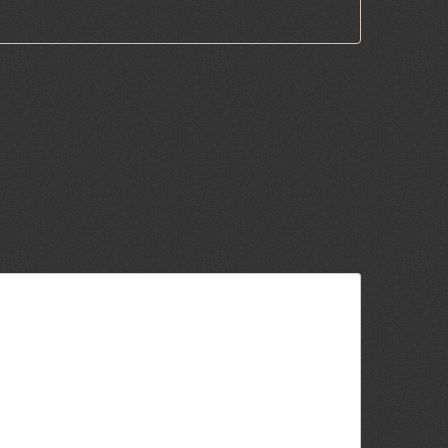
tuotteesta:
5
/ 5