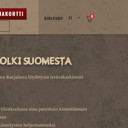
JAKORTTI
0
FI
KIRJAUDU
olki Suomesta
n Karjalasta löydetystä teräväkärkisestä
iikinkiaikana aina pareittain kiinnittämään
naan
kiinnitysten helpottamiseksi