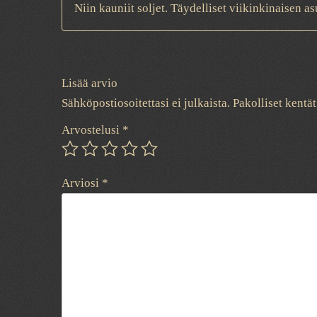
Niin kauniit soljet. Täydelliset viikinkinaisen 
Lisää arvio
Sähköpostiosoitettasi ei julkaista.
Pakolliset kentä
Arvostelusi
*
Arviosi
*