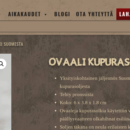
AIKAKAUDET
BLOGI
OTA YHTEYTTÄ
LAH
KI SUOMESTA
Ovaali kupuras
Yksityiskohtainen jäljennös Suome
kupurasoljesta
Tehty pronssista
Koko: 6 x 3.8 x 1.8 cm
Ovaaleja kupurasolkia käytettiin v
päällysvaatteen olkahihnat esilii
Soljen takana on neula erilaisten 