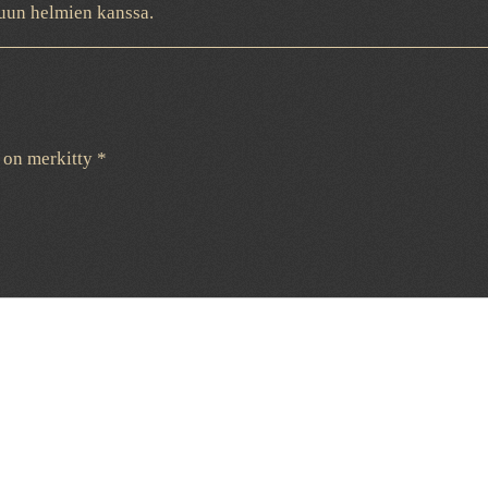
asuun helmien kanssa.
t on merkitty
*