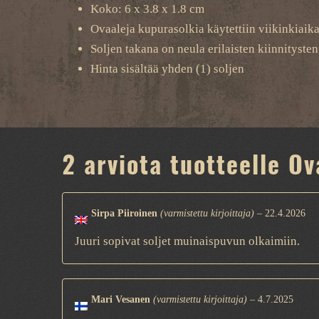
Koko: 6 x 3.8 x 1.8 cm
Ovaaleja kupurasolkia käytettiin viikinkiaika
Soljen takana on neula erilaisten kiinnityste
Hinta sisältää yhden (1) soljen
2 arviota tuotteelle
Ov
Sirpa Piiroinen
(varmistettu kirjoittaja)
–
22.4.2026
Juuri sopivat soljet muinaispuvun olkaimiin.
Mari Vesanen
(varmistettu kirjoittaja)
–
4.7.2025