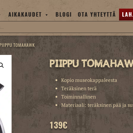
AIKAKAUDET
BLOGI
OTA YHTEYTTÄ
LAH
PIIPPU TOMAHAWK
Piippu Tomaha
Kopio museokappaleesta
Teräksinen terä
Toiminnallinen
Materiaali: teräksinen pää ja s
139
€