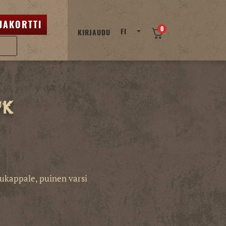
JAKORTTI
0
FI
KIRJAUDU
wk
uukappale, puinen varsi