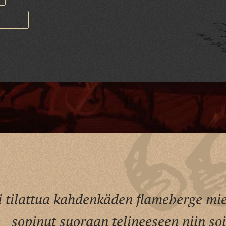
i tilattua kahdenkäden flameberge miek
sopinut suoraan telineeseen niin soit