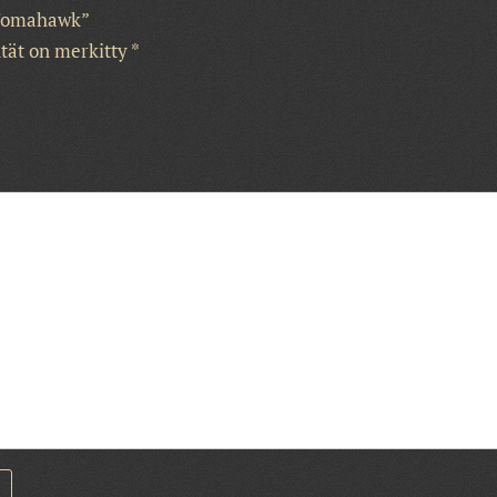
u Tomahawk”
ntät on merkitty
*