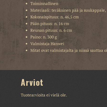
Toiminnallinen
Materiaali: teräksinen pää ja suukappale,
Kokonaispituus: n. 46,5 cm
Pään pituus: n. 16 cm
Reunan pituus: n. 6 cm
Paino: n. 300 g
Valmistaja Hanwei
Mitat ovat valmistajalta ja niissä saattaa 
Arviot
Tuotearvioita ei vielä ole.