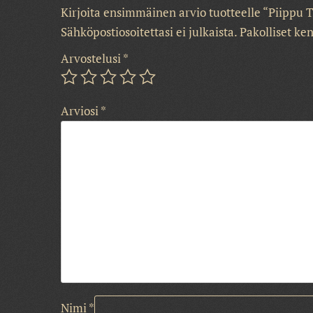
Kirjoita ensimmäinen arvio tuotteelle “Piipp
Sähköpostiosoitettasi ei julkaista.
Pakolliset ke
Arvostelusi
*
Arviosi
*
Nimi
*