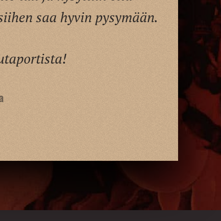
 siihen saa hyvin pysymään.
utaportista!
a