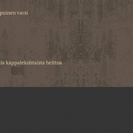
 puinen varsi
olla kappalekohtaista heittoa