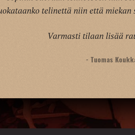
okataanko telinettä niin että miekan
Varmasti tilaan lisää ra
- Tuomas Koukk