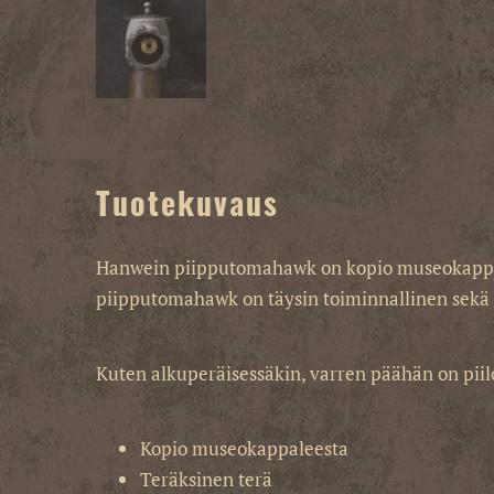
Tuotekuvaus
Hanwein piipputomahawk on kopio museokappalee
piipputomahawk on täysin toiminnallinen sekä k
Kuten alkuperäisessäkin, varren päähän on pii
Kopio museokappaleesta
Teräksinen terä