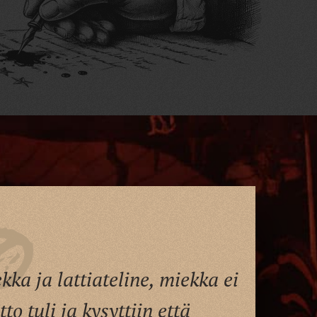
ka ja lattiateline, miekka ei
to tuli ja kysyttiin että