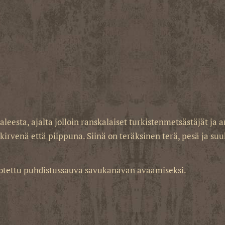
sta, ajalta jolloin ranskalaiset turkistenmetsästäjät ja 
irvenä että piippuna. Siinä on teräksinen terä, pesä ja su
lotettu puhdistussauva savukanavan avaamiseksi.