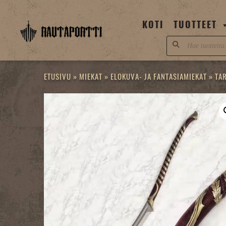
Skip
to
KOTI
TUOTTEET
content
Products
search
ETUSIVU
»
MIEKAT
»
ELOKUVA- JA FANTASIAMIEKAT
»
TA