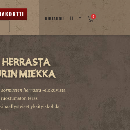
JAKORTTI
0
FI
KIRJAUDU
 Herrasta –
rin miekka
 sormusten herrasta
-elokuvista
2 ruostumaton teräs
kipäällysteiset yksityiskohdat