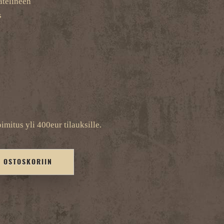
ätelineen
s
imitus yli 400eur tilauksille.
Ä OSTOSKORIIN