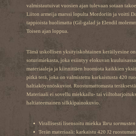
valmistautuivat vuosien ajan tulevaan sotaan takoen
Liiton armeija marssi lopulta Mordoriin ja voitti D
tappioista huolimatta (Gil-galad ja Elendil molem
Toisen ajan loppua.
Tämä uskollisen yksityiskohtainen keräilyesine on v
soturimiekasta, joka esiintyy elokuvan kuuluisass
materiaaleja ja kiinnittäen huomiota kaikkien yks
pitkä terä, joka on valmistettu karkaistusta 420 ru
haltiaköynnöskuviot. Ruostumattomasta teräksestä v
Materiaali ei sovellu miekkailu- tai viiltoharjoit
haltiateemainen silkkipainokuvio.
Virallisesti lisensoitu miekka
Taru sormusten
Terän materiaali: karkaistu 420 J2 ruostumat