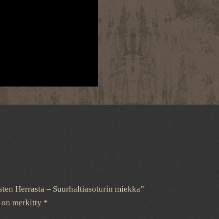
sten Herrasta – Suurhaltiasoturin miekka”
t on merkitty
*