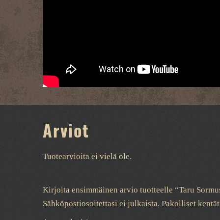
Arviot
Tuotearvioita ei vielä ole.
Kirjoita ensimmäinen arvio tuotteelle “Taru Sormu
Sähköpostiosoitettasi ei julkaista.
Pakolliset kentä