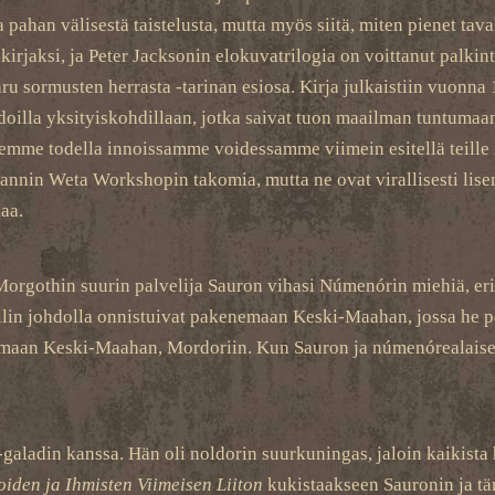
pahan välisestä taistelusta, mutta myös siitä, miten pienet tav
kirjaksi, ja Peter Jacksonin elokuvatrilogia on voittanut palki
ru sormusten herrasta -tarinan esiosa. Kirja julkaistiin vuonn
doilla yksityiskohdillaan, jotka saivat tuon maailman tuntumaa
lemme todella innoissamme voidessamme viimein esitellä teille 
nnin Weta Workshopin takomia, mutta ne ovat virallisesti lisens
kaa.
 Morgothin suurin palvelija Sauron vihasi Númenórin miehiä, erit
dilin johdolla onnistuivat pakenemaan Keski-Maahan, jossa he p
aan Keski-Maahan, Mordoriin. Kun Sauron ja númenórealaiset t
-galadin kanssa. Hän oli noldorin suurkuningas, jaloin kaikista 
oiden ja Ihmisten Viimeisen Liiton
kukistaakseen Sauronin ja tä