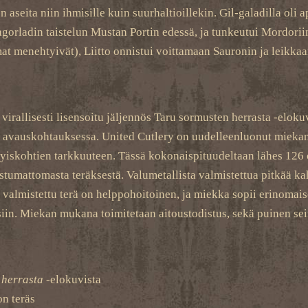
 aseita niin ihmisille kuin suurhaltioillekin. Gil-galadilla oli 
agorladin taistelun Mustan Portin edessä, ja tunkeutui Mordorii
mat menehtyivät), Liitto onnistui voittamaan Sauronin ja leik
irallisesti lisensoitu jäljennös Taru sormusten herrasta -eloku
a avauskohtauksessa. United Cutlery on uudelleenluonut miekan 
ityiskohtien tarkkuuteen. Tässä kokonaispituudeltaan lähes 126
ostumattomasta teräksestä. Valumetallista valmistettua pitkää k
almistettu terä on helppohoitoinen, ja miekka sopii erinomaises
uksiin. Miekan mukana toimitetaan aitoustodistus, sekä puinen s
 herrasta
-elokuvista
on teräs