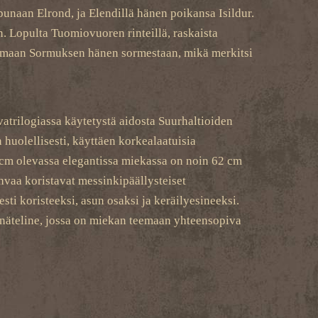
apunaan Elrond, ja Elendillä hänen poikansa Isildur.
n. Lopulta Tuomiovuoren rinteillä, raskaista
kaamaan Sormuksen hänen sormestaan, mikä merkitsi
vatrilogiassa käytetystä aidosta Suurhaltioiden
huolellisesti, käyttäen korkealaatuisia
 cm olevassa elegantissa miekassa on noin 62 cm
ahvaa koristavat messinkipäällysteiset
ti koristeeksi, asun osaksi ja keräilyesineeksi.
einäteline, jossa on miekan teemaan yhteensopiva