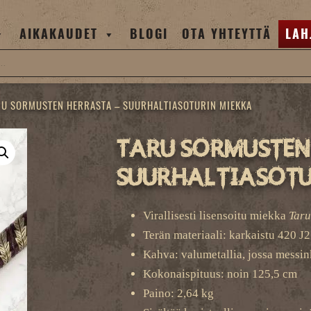
AIKAKAUDET
BLOGI
OTA YHTEYTTÄ
LAH
RU SORMUSTEN HERRASTA – SUURHALTIASOTURIN MIEKKA
Taru Sormusten
Suurhaltiasotu
Virallisesti lisensoitu miekka
Taru
Terän materiaali: karkaistu 420 J
Kahva: valumetallia, jossa messin
Kokonaispituus: noin 125,5 cm
Paino: 2,64 kg