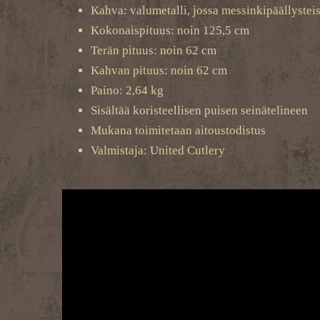
Kahva: valumetalli, jossa messinkipäällystei
Kokonaispituus: noin 125,5 cm
Terän pituus: noin 62 cm
Kahvan pituus: noin 62 cm
Paino: 2,64 kg
Sisältää koristeellisen puisen seinätelineen
Mukana toimitetaan aitoustodistus
Valmistaja: United Cutlery