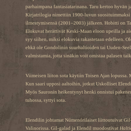
parhaimpana fantasiatarinana. Taru kertoo hyvän ja 
Kirjatrilogia nimettiin 1900-luvun suosituimmaksi 
ilmestymisensä (2001–2003) jälkeen. Hobitti on Ta
Elokuvat herättivät Keski-Maan eloon upeilla ja ai
syy siihen, miksi elokuvia rakastetaan edelleen. O
ehkä ole Gondolinin suurhaltioiden tai Uuden-Seela
valmistamia, jotta sinäkin voit omistaa palasen tai
Viimeisen liiton sota käytiin Toisen Ajan lopussa.
Kun saari upposi aaltoihin, jotkut Uskolliset Elen
Myös Sauronin heikentynyt henki onnistui pakenem
tuhossa, syttyi sota.
Elendilin johtamat Númenórilaiset liittoutuivat Gil
Valinorissa. Gil-galad ja Elendil muodostivat
Halti