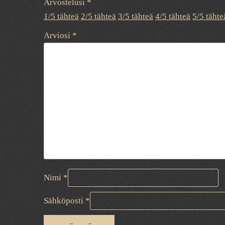
Arvostelusi
*
1/5 tähteä
2/5 tähteä
3/5 tähteä
4/5 tähteä
5/5 tähte
Arviosi
*
Nimi
*
Sähköposti
*