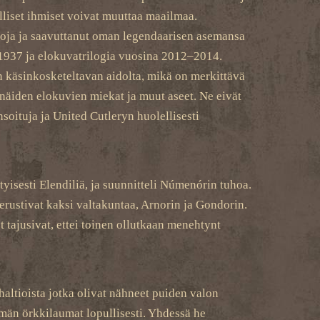
alliset ihmiset voivat muuttaa maailmaa.
ntoja ja saavuttanut oman legendaarisen asemansa
a 1937 ja elokuvatrilogia vuosina 2012–2014.
n käsinkosketeltavan aidolta, mikä on merkittävä
näiden elokuvien miekat ja muut aseet. Ne eivät
oituja ja United Cutleryn huolellisesti
yisesti Elendiliä, ja suunnitteli Númenórin tuhoa.
erustivat kaksi valtakuntaa, Arnorin ja Gondorin.
ajusivat, ettei toinen ollutkaan menehtynt
haltioista jotka olivat nähneet puiden valon
män örkkilaumat lopullisesti. Yhdessä he