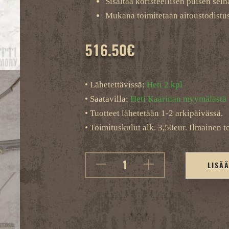
Sisältää koristeellisen puisen sein
Mukana toimitetaan aitoustodistu
516.50
€
• Lähetettävissä:
Heti 2 kpl
• Saatavilla:
Heti Kaarinan myymälästä
• Tuotteet lähetetään 1-2 arkipäivässä.
• Toimituskulut alk. 3,50eur. Ilmainen to
LISÄ