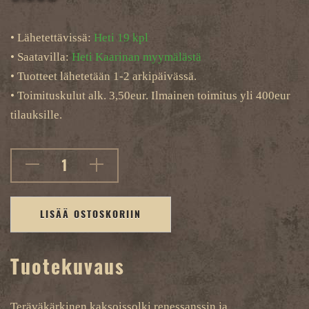
• Lähetettävissä:
Heti 19 kpl
• Saatavilla:
Heti Kaarinan myymälästä
• Tuotteet lähetetään 1-2 arkipäivässä.
• Toimituskulut alk. 3,50eur. Ilmainen toimitus yli 400eur
tilauksille.
LISÄÄ OSTOSKORIIN
Tuotekuvaus
Teräväkärkinen kaksoissolki renessanssin ja