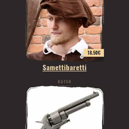
18.50
€
Samettibaretti
KATSO