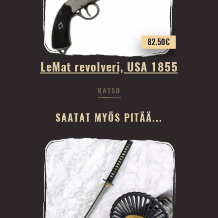
82.50
€
LeMat revolveri, USA 1855
KATSO
SAATAT MYÖS PITÄÄ...