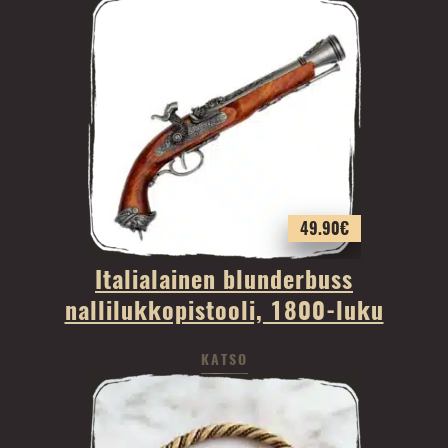
49.90
€
Italialainen blunderbuss
nallilukkopistooli, 1800-luku
KATSO