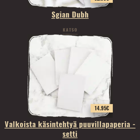
Sgian Dubh
KATSO
14.95
€
Valkoista käsintehtyä puuvillapaperia -
setti