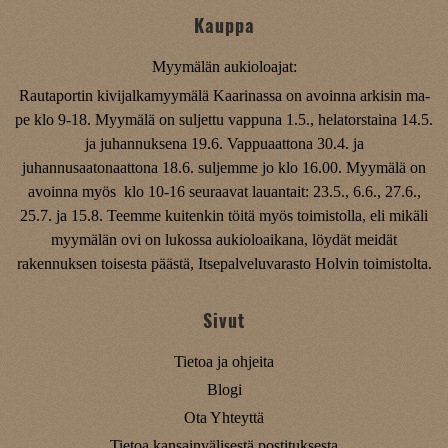
Kauppa
Myymälän aukioloajat:
Rautaportin kivijalkamyymälä Kaarinassa on avoinna arkisin ma-
pe klo 9-18. Myymälä on suljettu vappuna 1.5., helatorstaina 14.5.
ja juhannuksena 19.6. Vappuaattona 30.4. ja
juhannusaatonaattona 18.6. suljemme jo klo 16.00. Myymälä on
avoinna myös klo 10-16 seuraavat lauantait: 23.5., 6.6., 27.6.,
25.7. ja 15.8. Teemme kuitenkin töitä myös toimistolla, eli mikäli
myymälän ovi on lukossa aukioloaikana, löydät meidät
rakennuksen toisesta päästä, Itsepalveluvarasto Holvin toimistolta.
Sivut
Tietoa ja ohjeita
Blogi
Ota Yhteyttä
Tietoa kansainvälisestä postituksesta