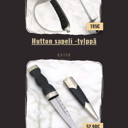
195
€
Hutton sapeli -tylppä
KATSO
52.90
€