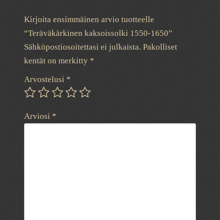
Kirjoita ensimmäinen arvio tuotteelle
“Teräväkärkinen kaksoissolki 1550-1650”
Sähköpostiosoitettasi ei julkaista.
Pakolliset
kentät on merkitty
*
Arvostelusi
*
Arviosi
*