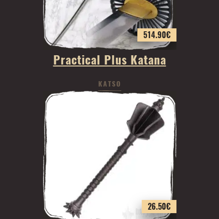
514.90
€
Practical Plus Katana
KATSO
26.50
€