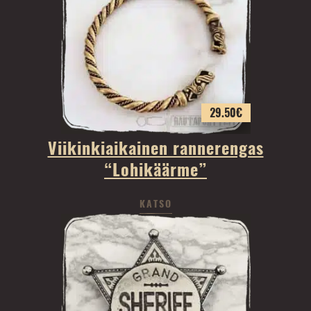
29.50
€
Viikinkiaikainen rannerengas
“Lohikäärme”
KATSO