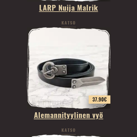
LARP Nuija Malrik
KATSO
37.90
€
Alemannityylinen vyö
KATSO