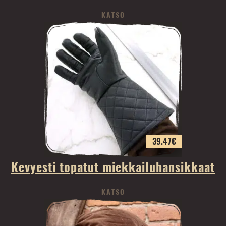
KATSO
39.47
€
Kevyesti topatut miekkailuhansikkaat
KATSO