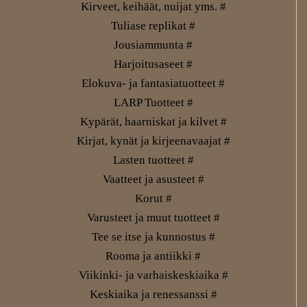
Kirveet, keihäät, nuijat yms. #
Tuliase replikat #
Jousiammunta #
Harjoitusaseet #
Elokuva- ja fantasiatuotteet #
LARP Tuotteet #
Kypärät, haarniskat ja kilvet #
Kirjat, kynät ja kirjeenavaajat #
Lasten tuotteet #
Vaatteet ja asusteet #
Korut #
Varusteet ja muut tuotteet #
Tee se itse ja kunnostus #
Rooma ja antiikki #
Viikinki- ja varhaiskeskiaika #
Keskiaika ja renessanssi #