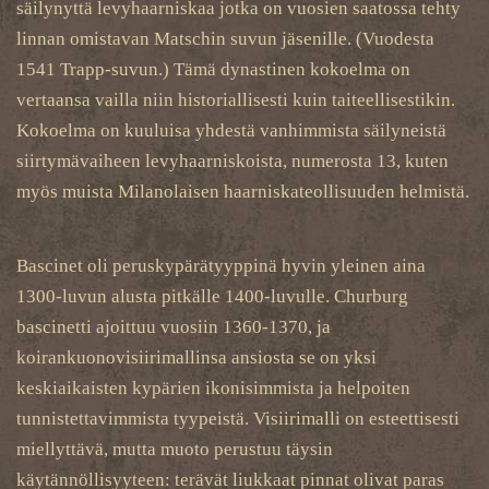
säilynyttä levyhaarniskaa jotka on vuosien saatossa tehty
linnan omistavan Matschin suvun jäsenille. (Vuodesta
1541 Trapp-suvun.) Tämä dynastinen kokoelma on
vertaansa vailla niin historiallisesti kuin taiteellisestikin.
Kokoelma on kuuluisa yhdestä vanhimmista säilyneistä
siirtymävaiheen levyhaarniskoista, numerosta 13, kuten
myös muista Milanolaisen haarniskateollisuuden helmistä.
Bascinet oli peruskypärätyyppinä hyvin yleinen aina
1300-luvun alusta pitkälle 1400-luvulle. Churburg
bascinetti ajoittuu vuosiin 1360-1370, ja
koirankuonovisiirimallinsa ansiosta se on yksi
keskiaikaisten kypärien ikonisimmista ja helpoiten
tunnistettavimmista tyypeistä. Visiirimalli on esteettisesti
miellyttävä, mutta muoto perustuu täysin
käytännöllisyyteen: terävät liukkaat pinnat olivat paras