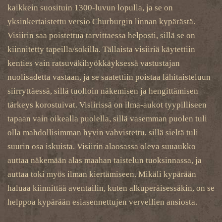
kaikkein suosituin 1300-luvun lopulla, ja se on
yksinkertaistettu versio Churburgin linnan kypärästä.
Visiirin saa poistettua tarvittaessa helposti, sillä se on
kiinnitetty tapeilla/sokilla. Tällaista visiiriä käytettiin
kenties vain ratsuväkihyökkäyksessä vastustajan
nuolisadetta vastaan, ja se saatettiin poistaa lähitaisteluun
siirryttäessä, sillä tuolloin näkemisen ja hengittämisen
tärkeys korostuivat. Visiirissä on ilma-aukot tyypilliseen
tapaan vain oikealla puolella, sillä vasemman puolen tuli
olla mahdollisimman hyvin vahvistettu, sillä sieltä tuli
suurin osa iskuista. Visiirin alaosassa oleva suuaukko
auttaa näkemään alas maahan taistelun tuoksinnassa, ja
auttaa toki myös ilman kiertämiseen. Mikäli kypärään
haluaa kiinnittää aventailin, kuten alkuperäisessäkin, on se
helppoa kypärään esiasennettujen vervellien ansiosta.