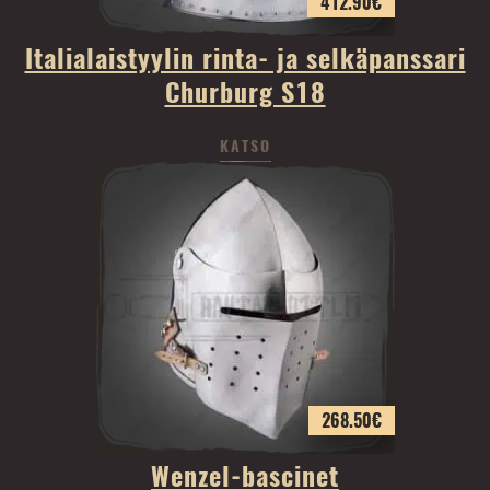
412.90
€
Italialaistyylin rinta- ja selkäpanssari
Churburg S18
KATSO
268.50
€
Wenzel-bascinet