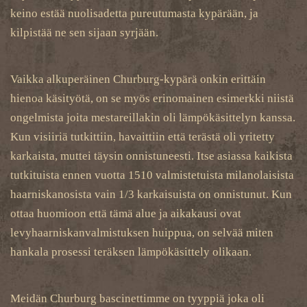
keino estää nuolisadetta pureutumasta kypärään, ja
kilpistää ne sen sijaan syrjään.
Vaikka alkuperäinen Churburg-kypärä onkin erittäin
hienoa käsityötä, on se myös erinomainen esimerkki niistä
ongelmista joita mestareillakin oli lämpökäsittelyn kanssa.
Kun visiiriä tutkittiin, havaittiin että terästä oli yritetty
karkaista, muttei täysin onnistuneesti. Itse asiassa kaikista
tutkituista ennen vuotta 1510 valmistetuista milanolaisista
haarniskanosista vain 1/3 karkaisuista on onnistunut. Kun
ottaa huomioon että tämä alue ja aikakausi ovat
levyhaarniskanvalmistuksen huippua, on selvää miten
hankala prosessi teräksen lämpökäsittely olikaan.
Meidän Churburg bascinettimme on tyyppiä joka oli