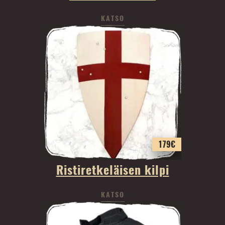
KATSO
179
€
Ristiretkeläisen kilpi
KATSO