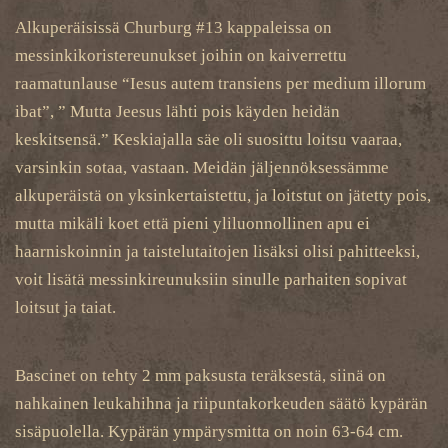
Alkuperäisissä Churburg #13 kappaleissa on
messinkikoristereunukset joihin on kaiverrettu
raamatunlause “Iesus autem transiens per medium illorum
ibat”, ” Mutta Jeesus lähti pois käyden heidän
keskitsensä.” Keskiajalla säe oli suosittu loitsu vaaraa,
varsinkin sotaa, vastaan. Meidän jäljennöksessämme
alkuperäistä on yksinkertaistettu, ja loitstut on jätetty pois,
mutta mikäli koet että pieni yliluonnollinen apu ei
haarniskoinnin ja taistelutaitojen lisäksi olisi pahitteeksi,
voit lisätä messinkireunuksiin sinulle parhaiten sopivat
loitsut ja taiat.
Bascinet on tehty 2 mm paksusta teräksestä, siinä on
nahkainen leukahihna ja riipuntakorkeuden säätö kypärän
sisäpuolella. Kypärän ympärysmitta on noin 63-64 cm.