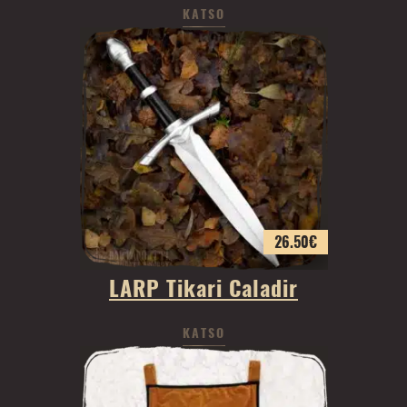
KATSO
26.50
€
LARP Tikari Caladir
KATSO