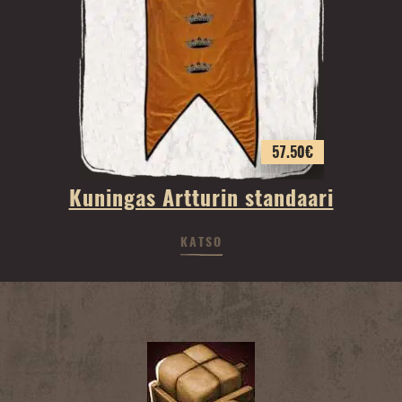
57.50
€
Kuningas Artturin standaari
KATSO