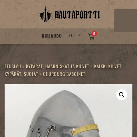
Skip
to
content
0
FI
KIRJAUDU
ETUSIVU
»
KYPÄRÄT, HAARNISKAT JA KILVET
»
KAIKKI KILVET,
KYPÄRÄT, SUOJAT
»
CHURBURG BASCINET