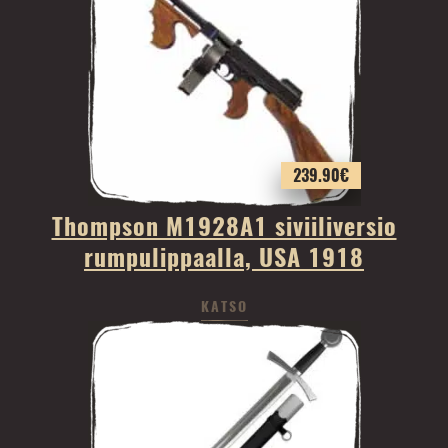
239.90
€
Thompson M1928A1 siviiliversio
rumpulippaalla, USA 1918
KATSO