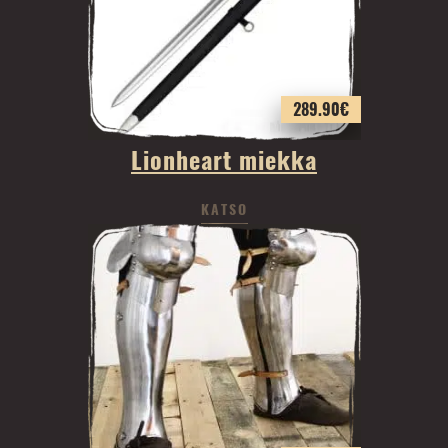
289.90
€
Lionheart miekka
KATSO