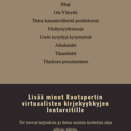
Blogi
Ota Yhteyttä
Tietoa kansainvälisestä postituksesta
Yksityisyydensuoja
Usein kysyttyjä kysymyksiä
Aikakaudet
Tilausehdot
Tilauksen peruuttaminen
Lisää minut Rautaportin
virtuaalisten kirjekyyhkyjen
lentoreitille
Ne tuovat tarjouksia ja tietoa uusista tuotteista aina
silloin tällöin.