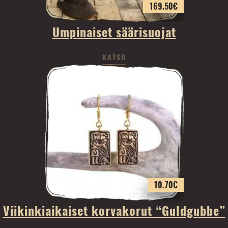
169.50
€
Umpinaiset säärisuojat
KATSO
10.70
€
Viikinkiaikaiset korvakorut “Guldgubbe”