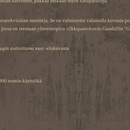
 Morian kaivosten, pakkaa mukaan myös varaparistoja.
varekvisiitan muotteja. Se on valmistettu valamalla kovasta po
e, jossa on teemaan yhteensopiva silkkipainokuvio Gandalfin "G
augin autioittama maa
-elokuvasta
000 tunnin käyttöikä