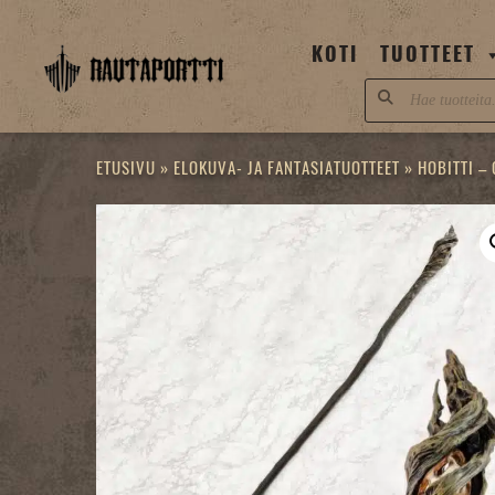
Skip
to
KOTI
TUOTTEET
content
Products
search
ETUSIVU
»
ELOKUVA- JA FANTASIATUOTTEET
»
HOBITTI –