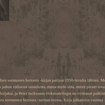
Taru sormusten herrasta -kirjan parissa 1950-luvulta lähtien. M
pahan välisestä taistelusta, mutta myös siitä, miten pienet tav
kirjaksi, ja Peter Jacksonin elokuvatrilogia on voittanut palki
ru sormusten herrasta -tarinan esiosa. Kirja julkaistiin vuonn