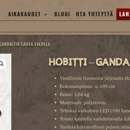
AIKAKAUDET
BLOGI
OTA YHTEYTTÄ
LAH
 GANDALFIN SAUVA VALOLLA
Hobitti – Gand
Virallisesti lisensoitu jäljennös
Ho
Kokonaispituus: n. 189 cm
Paino: 3,04 kg
Materiaali: polyresiini
Tehokas valkoinen LED (100 lumen
Toimii kahdella vaihdettavalla AA
Sisältää koristeellisen puisen sein