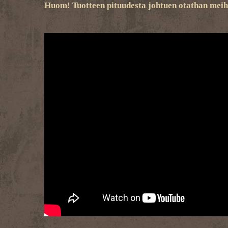
Huom! Tuotteen pituudesta johtuen otathan meihi