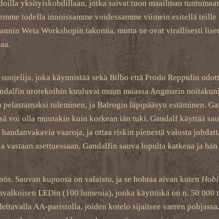
doilla yksityiskohdillaan, jotka saivat tuon maailman tuntumaa
lemme todella innoissamme voidessamme viimein esitellä teille 
nnin Weta Workshopin takomia, mutta ne ovat virallisesti lisens
kaa.
uojelija, joka käynnistää sekä Bilbo että Frodo Reppulin odot
Gandalfin urotekoihin kuuluvat muun muassa Angmarin noitaku
en pelastamaksi tuleminen, ja Balrogin läpipääsyn estäminen. G
 voi olla muutakin kuin korkean iän tuki. Gandalf käyttää sau
see haudanvakavia vaaroja, ja ottaa riskin pienestä valosta johd
ia vastaan asettuessaan, Gandalfin sauva lopulta katkeaa ja hän
nnös. Sauvan kupuosa on valaistu, ja se hohtaa aivan kuten
Hobi
nvalkoisen LEDin (100 lumenia), jonka käyttöikä on n. 50 000 tu
dettavalla AA-paristolla, joiden kotelo sijaitsee varren pohjassa