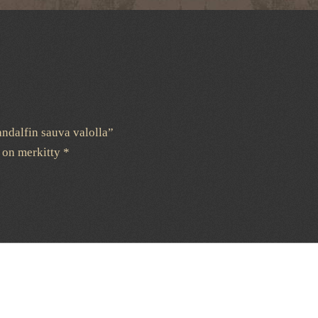
andalfin sauva valolla”
t on merkitty
*