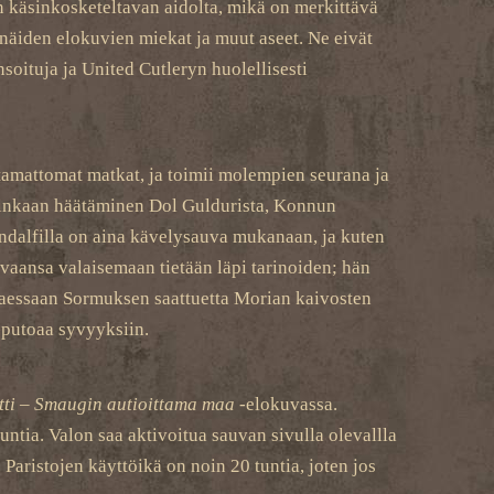
n käsinkosketeltavan aidolta, mikä on merkittävä
näiden elokuvien miekat ja muut aseet. Ne eivät
oituja ja United Cutleryn huolellisesti
tamattomat matkat, ja toimii molempien seurana ja
ninkaan häätäminen Dol Guldurista, Konnun
andalfilla on aina kävelysauva mukanaan, ja kuten
vaansa valaisemaan tietään läpi tarinoiden; hän
attaessaan Sormuksen saattuetta Morian kaivosten
 putoaa syvyyksiin.
tti – Smaugin autioittama maa
-elokuvassa.
ntia. Valon saa aktivoitua sauvan sivulla olevallla
. Paristojen käyttöikä on noin 20 tuntia, joten jos