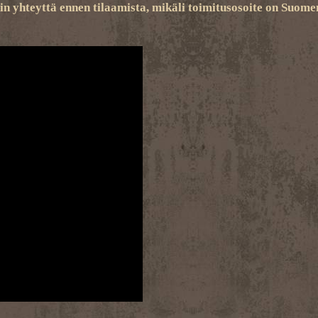
n yhteyttä ennen tilaamista, mikäli toimitusosoite on Suomen