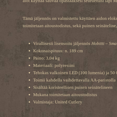
aiot käyttää sauvaa opastaaksesi seuruettasi läpi
Tämä jäljennös on valmistettu käyttäen aidon eloku
toimitetaan aitoustodistus, sekä puinen seinätelin
Virallisesti lisensoitu jäljennös
Hobitti – Sm
Kokonaispituus: n. 189 cm
Paino: 3,04 kg
Materiaali: polyresiini
Tehokas valkoinen LED (100 lumenia) ja 50 
Toimii kahdella vaihdettavalla AA-paristolla
Sisältää koristeellisen puisen seinätelineen
Mukana toimitetaan aitoustodistus
Valmistaja: United Cutlery