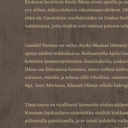
Elokuvat herättivät Keski-Maan eloon upeilla ja ai
syy siihen, miksi elokuvia rakastetaan edelleen. O
ehkä ole Gondolinin suurhaltioiden tai Uuden-Seela
valmistamia, jotta sinäkin voit omistaa palasen tai
Gandalf Harmaa on velho, Keski-Maahan lähetetty s
apuna näiden seikkailuissa. Kolmannella Ajalla 
hobittien hämmästyttäminen ilotulituksilla, kotki
Háma saa Edorasissa huomata, sauva velhon kädessä
sokaisee, mäiskii ja tuhoaa sillä vihollisia, valai
läpi. Juuri Moriassa, Khazad-Dûmin sillalla balrog
Tämä sauva on virallisesti lisensoitu elokuvajälje
Kruunun läpikuultava sisäristikko sisältää kirkkaa
piilotetulla painikkeella, ja se toimii kahdella vaih