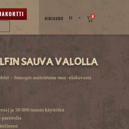
JAKORTTI
0
FI
KIRJAUDU
alfin sauva valolla
bitti – Smaugin autioittama maa
-elokuvasta
ia) ja 50 000 tunnin käyttöikä
-paristolla
ätelineen