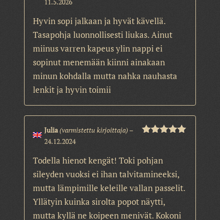
11.5.2026
Arvostelu
tuotteesta:
4
/ 5
Hyvin sopi jalkaan ja hyvät kävellä.
Tasapohja luonnollisesti liukas. Ainut
miinus varren kapeus ylin nappi ei
sopinut menemään kiinni ainakaan
minun kohdalla mutta nahka nauhasta
lenkit ja hyvin toimii
Julia
(varmistettu kirjoittaja)
–
24.12.2024
Arvostelu
tuotteesta:
5
/ 5
Todella hienot kengät! Toki pohjan
sileyden vuoksi ei ihan talvitamineeksi,
mutta lämpimille keleille vallan passelit.
Yllätyin kuinka sirolta popot näytti,
mutta kyllä ne koipeen menivät. Kokoni