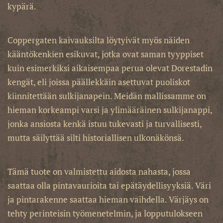
kypärä.
Coppergaten kaivauksilta löytyivät myös näiden
kääntökenkien esikuvat, jotka ovat saman tyyppiset
kuin esimerkiksi aikaisempaa perua olevat Dorestadin
kengät, eli joissa päällekkäin asettuvat puoliskot
kiinnitettään sulkijanapein. Meidän mallissamme on
hieman korkeampi varsi ja ylimääräinen sulkijanappi,
jonka ansiosta kenkä istuu tukevasti ja turvallisesti,
mutta säilyttää silti historiallisen ulkonäkönsä.
Tämä tuote on valmistettu aidosta nahasta, jossa
saattaa olla pintavaurioita tai epätäydellisyyksiä. Väri
ja pintarakenne saattaa hieman vaihdella. Värjäys on
tehty perinteisin työmenetelmin, ja lopputulokseen