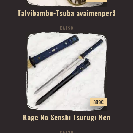
Talvibambu-Tsuba avaimenperä
KATSO
899
€
Kage No Senshi Tsurugi Ken
KATSO