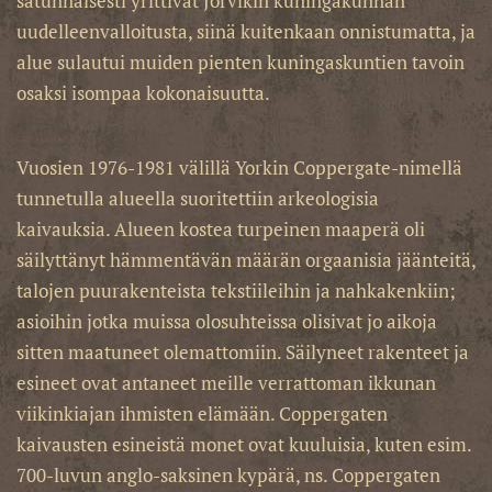
satunnaisesti yrittivät Jorvikin kuningakunnan
uudelleenvalloitusta, siinä kuitenkaan onnistumatta, ja
alue sulautui muiden pienten kuningaskuntien tavoin
osaksi isompaa kokonaisuutta.
Vuosien 1976-1981 välillä Yorkin Coppergate-nimellä
tunnetulla alueella suoritettiin arkeologisia
kaivauksia. Alueen kostea turpeinen maaperä oli
säilyttänyt hämmentävän määrän orgaanisia jäänteitä,
talojen puurakenteista tekstiileihin ja nahkakenkiin;
asioihin jotka muissa olosuhteissa olisivat jo aikoja
sitten maatuneet olemattomiin. Säilyneet rakenteet ja
esineet ovat antaneet meille verrattoman ikkunan
viikinkiajan ihmisten elämään. Coppergaten
kaivausten esineistä monet ovat kuuluisia, kuten esim.
700-luvun anglo-saksinen kypärä, ns. Coppergaten