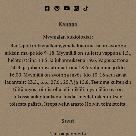
Kauppa
Myymälän aukioloajat:
Rautaportin kivijalkamyymälä Kaarinassa on avoinna
arkisin ma-pe klo 9-18. Myymälä on suljettu vappuna 1.5.,
helatorstaina 14.5. ja juhannuksena 19.6. Vappuaattona
30.4. ja juhannusaatonaattona 18.6. suljemme jo klo
16.00. Myymälä on avoinna myös klo 10-16 seuraavat
lauantait: 23.5., 6.6., 27.6., 25.7. ja 15.8. Teemme kuitenkin
töitä myös toimistolla, eli mikäli myymälän ovi on
lukossa aukioloaikana, löydät meidät rakennuksen
toisesta päästä, Itsepalveluvarasto Holvin toimistolta.
Sivut
Tietoa ja ohjeita