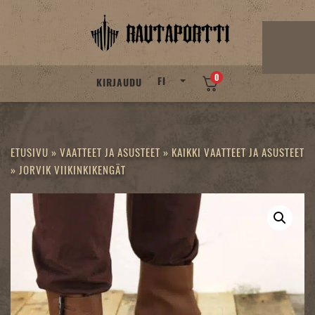
Skip
to
content
0
FI
KIRJAUDU
ETUSIVU
»
VAATTEET JA ASUSTEET
»
KAIKKI VAATTEET JA ASUSTEET
»
JORVIK VIIKINKIKENGÄT