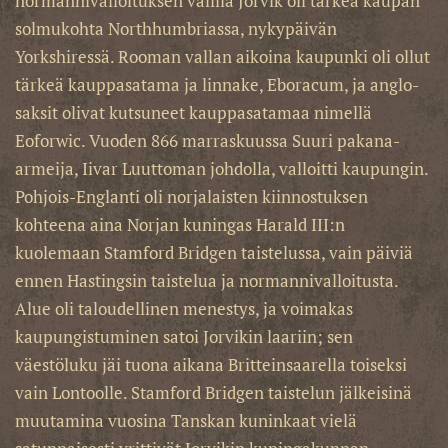
normannivalloituksen välillä Jorvik oli tärkeä kaupan
solmukohta Northhumbriassa, nykypäivän
Yorkshiressä. Rooman vallan aikoina kaupunki oli ollut
tärkeä kauppasatama ja linnake, Eboracum, ja anglo-
saksit olivat kutsuneet kauppasatamaa nimellä
Eoforwic. Vuoden 866 marraskuussa Suuri pakana-
armeija, Iivar Luuttoman johdolla, valloitti kaupungin.
Pohjois-Englanti oli norjalaisten kiinnostuksen
kohteena aina Norjan kuningas Harald III:n
kuolemaan Stamford Bridgen taistelussa, vain päiviä
ennen Hastingsin taistelua ja normannivalloitusta.
Alue oli taloudellinen menestys, ja voimakas
kaupungistuminen satoi Jorvikin laariin; sen
väestöluku jäi tuona aikana Britteinsaarella toiseksi
vain Lontoolle. Stamford Bridgen taistelun jälkeisinä
muutamina vuosina Tanskan kuninkaat vielä