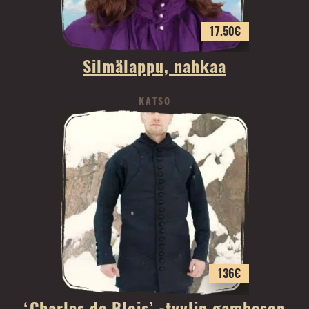
17.50
€
Silmälappu, nahkaa
KATSO
136
€
‘Charles de Blois’ -tyylin gambeson