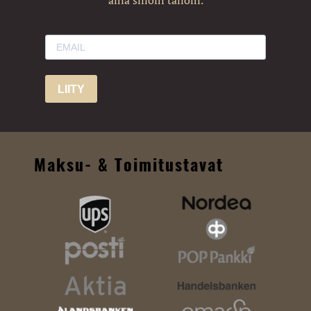
aina silloin tällöin.
LIITY
Maksu- & Toimitustavat