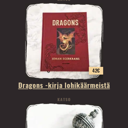
42
€
Dragons -kirja lohikäärmeistä
KATSO