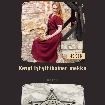
49.90
€
Kevyt lyhythihainen mekko
KATSO