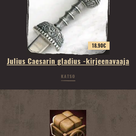
18.90
€
Julius Caesarin gladius -kirjeenavaaja
KATSO