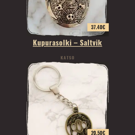
37.40
€
Kupurasolki – Saltvik
KATSO
20.50
€