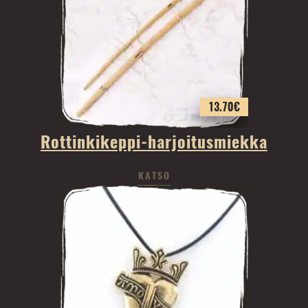
13.70
€
Rottinkikeppi-harjoitusmiekka
KATSO