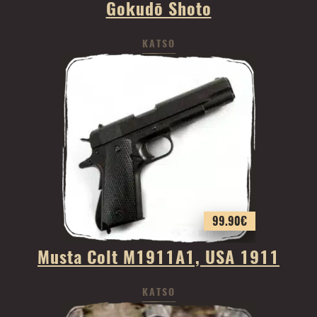
Gokudō Shoto
KATSO
99.90
€
Musta Colt M1911A1, USA 1911
KATSO