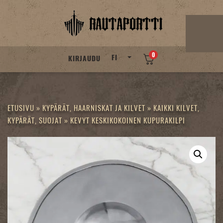
Skip
to
content
0
FI
KIRJAUDU
ETUSIVU
»
KYPÄRÄT, HAARNISKAT JA KILVET
»
KAIKKI KILVET,
KYPÄRÄT, SUOJAT
»
KEVYT KESKIKOKOINEN KUPURAKILPI