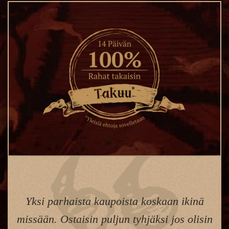
Yksi parhaista kaupoista koskaan ikinä
missään. Ostaisin puljun tyhjäksi jos olisin