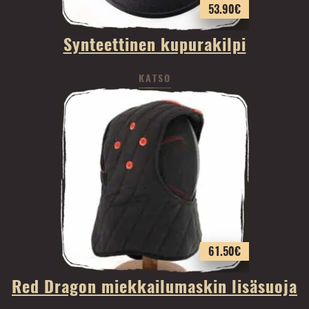
53.90
€
Synteettinen kupurakilpi
KATSO
61.50
€
Red Dragon miekkailumaskin lisäsuoja