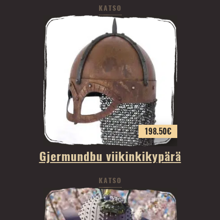
KATSO
198.50
€
Gjermundbu viikinkikypärä
KATSO