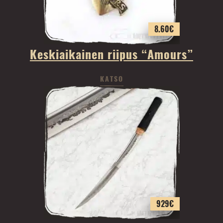
8.60
€
Keskiaikainen riipus “Amours”
KATSO
929
€