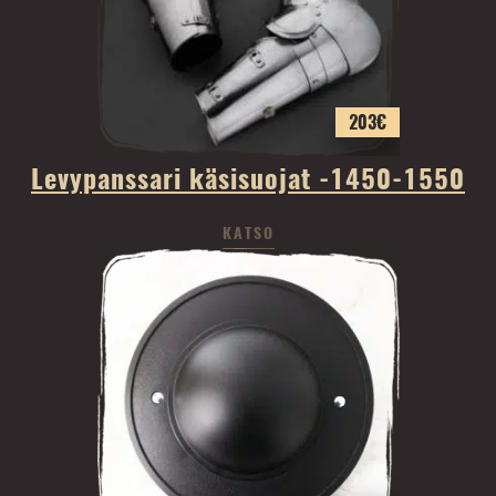
203
€
Levypanssari käsisuojat -1450-1550
KATSO