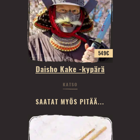
549
€
Daisho Kake -kypärä
KATSO
SAATAT MYÖS PITÄÄ...