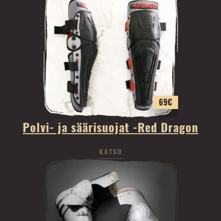
69
€
Polvi- ja säärisuojat -Red Dragon
KATSO