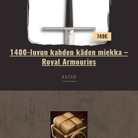
749
€
1400-luvun kahden käden miekka –
Royal Armouries
KATSO