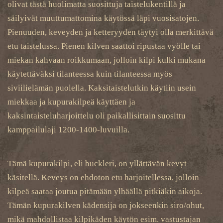
olivat tästä huolimatta suosittuja taistelukentillä ja
säilyivät muuttumattomina käytössä läpi vuosisatojen.
Pienuuden, keveyden ja ketteryyden täytyi olla merkittävä
etu taistelussa. Pienen kilven saattoi ripustaa vyölle tai
miekan kahvaan roikkumaan, jolloin kilpi kulki mukana
käytettäväksi tilanteessa kuin tilanteessa myös
siviilielämän puolella. Kaksitaistelutkin käytiin usein
miekkaa ja kupurakilpeä käyttäen ja
kaksintaisteluharjoittelu oli paikallisittain suosittu
kamppailulaji 1200-1400-luvuilla.
Tämä kupurakilpi, eli buckleri, on yllättävän kevyt
käsitellä. Keveys on ehdoton etu harjoitellessa, jolloin
kilpeä saataa joutua pitämään ylhäällä pitkiäkin aikoja.
Tämän kupurakilven kädensija on jokseenkin siro/ohut,
mikä mahdollistaa kilpikäden käytön esim. vastustajan