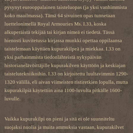
pysynyt eurooppalainen taisteluopas (ja yksi vanhimmista
koko maailmassa). Tämä 64 sivuinen opas tunnetaan
luettelonimellä Royal Armouries Ms. I.33, koska
alkuperäistä tekijää tai kirjan nimeä ei tiedetä. Tässä
hienosti kuvitetussa kirjassa munkki opettaa oppilaansa
taistelemaan käyttäen kupurakilpeä ja miekkaa. I.33 on
yksi parhaimmista tiedonlähteistä nykypäivän
historianelävöittäjille kupurakilven käyttöön ja keskiajan
taistelutekniikoihin. I.33 on kirjoitettu luultavimmin 1290-
1320 välillä, eli aivan viimeisten ristiretkien lopulla, mutta
kupurakilpiä käytettiin aina 1100-luvulta pitkälle 1600-
luvulle.
Vaikka kupurakilpi on pieni ja sitä ei ole suunniteltu
suojaksi nuolia ja muita ammuksia vastaan, kupurakilvet