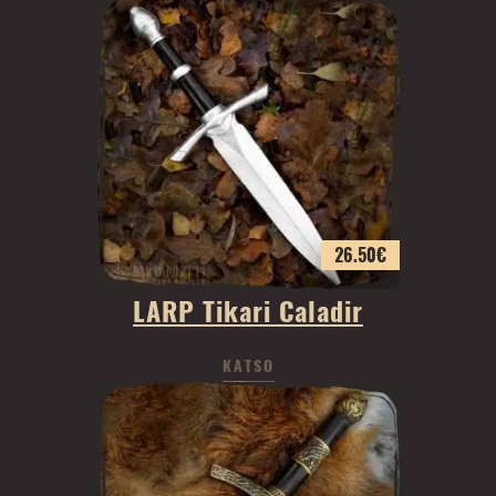
26.50
€
LARP Tikari Caladir
KATSO