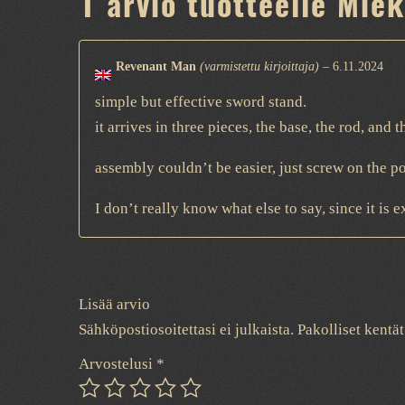
1 arvio tuotteelle
Miek
Revenant Man
(varmistettu kirjoittaja)
–
6.11.2024
simple but effective sword stand.
it arrives in three pieces, the base, the rod, and 
assembly couldn’t be easier, just screw on the po
I don’t really know what else to say, since it is 
Lisää arvio
Sähköpostiosoitettasi ei julkaista.
Pakolliset kentä
Arvostelusi
*