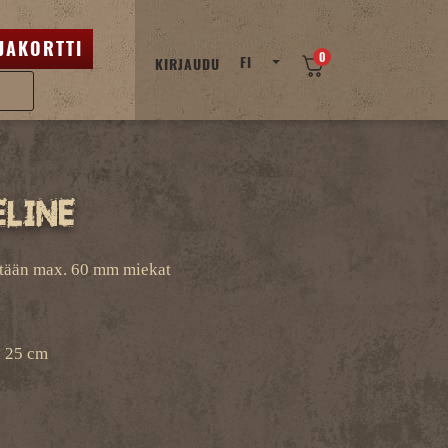
JAKORTTI
0
FI
KIRJAUDU
line
ltään max. 60 mm miekat
x 25 cm