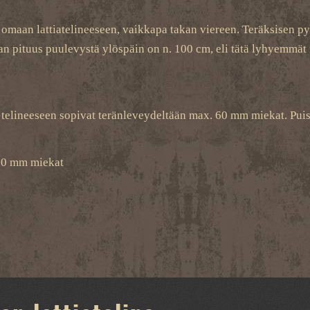
omaan lattiatelineeseen, vaikkapa takan viereen. Teräksisen pys
lpan pituus puulevystä ylöspäin on n. 100 cm, eli tätä lyhyemmät
 telineeseen sopivat teränleveydeltään max. 60 mm miekat. Puis
 60 mm miekat