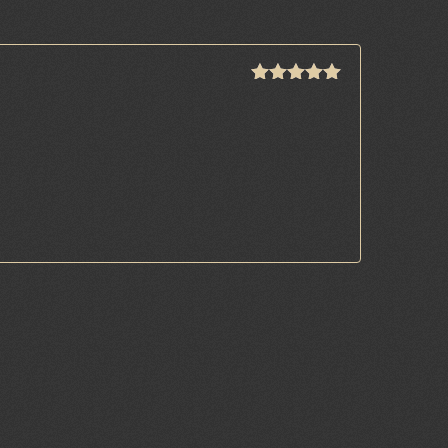
Arvostelu
tuotteesta:
5
/ 5