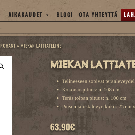
AIKAKAUDET
BLOGI
OTA YHTEYTTÄ
LAH
ERCHANT
»
MIEKAN LATTIATELINE
Miekan lattiate
Telineeseen sopivat teränleveyde
Kokonaispituus: n. 108 cm
Teräs tolpan pituus: n. 100 cm
Puisen jalustalevyn koko: 25 cm 
63.90
€