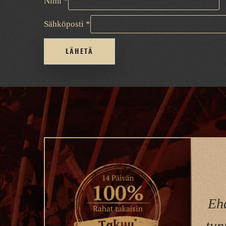
Nimi
*
Sähköposti
*
Ehd
tun