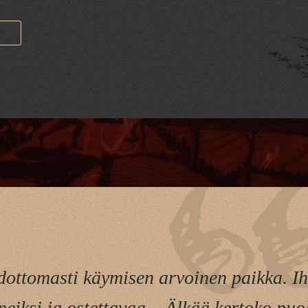
ottomasti käymisen arvoinen paikka. Ihm
neiksi ja ostettavaa... Älkää kertoko puol