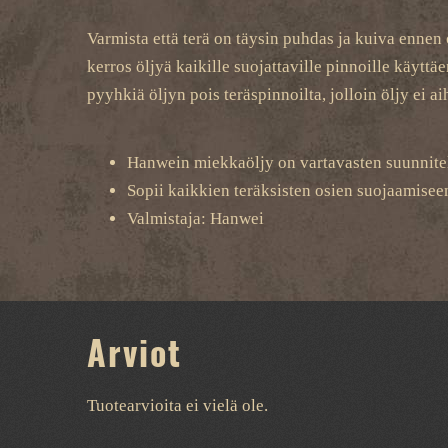
Varmista että terä on täysin puhdas ja kuiva ennen ö
kerros öljyä kaikille suojattaville pinnoille käyt
pyyhkiä öljyn pois teräspinnoilta, jolloin öljy ei 
Hanwein miekkaöljy on vartavasten suunnitelt
Sopii kaikkien teräksisten osien suojaamisee
Valmistaja: Hanwei
Arviot
Tuotearvioita ei vielä ole.