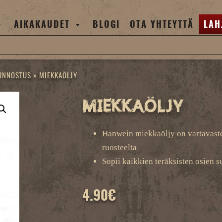
AIKAKAUDET
BLOGI
OTA YHTEYTTÄ
LAH
KUNNOSTUS
»
MIEKKAÖLJY
Miekkaöljy
Hanwein miekkaöljy on vartavasten
ruosteelta
Sopii kaikkien teräksisten osien 
4.90
€