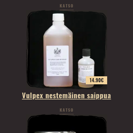
KATSO
14.90
€
Vulpex nestemäinen saippua
KATSO