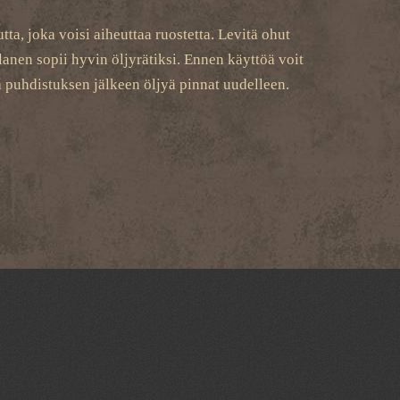
tta, joka voisi aiheuttaa ruostetta. Levitä ohut
anen sopii hyvin öljyrätiksi. Ennen käyttöä voit
ja puhdistuksen jälkeen öljyä pinnat uudelleen.