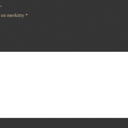
”
t on merkitty
*