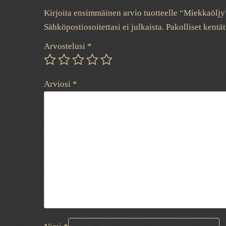
Kirjoita ensimmäinen arvio tuotteelle “Miekkaöljy
Sähköpostiosoitettasi ei julkaista.
Pakolliset kentä
Arvostelusi
*
Arviosi
*