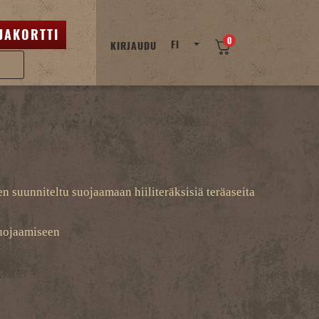
JAKORTTI
0
FI
KIRJAUDU
 suunniteltu suojaamaan hiiliteräksisiä teräaseita
suojaamiseen