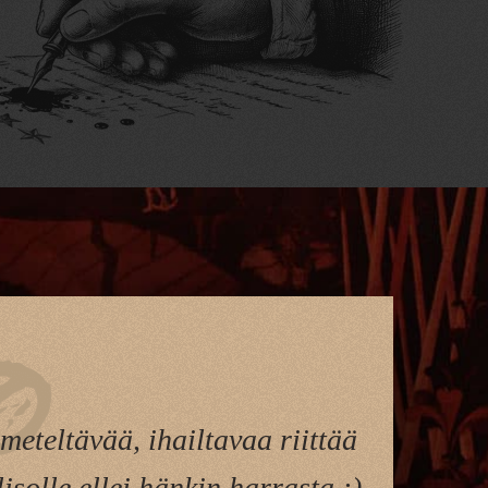
eteltävää, ihailtavaa riittää
isolle ellei hänkin harrasta :)