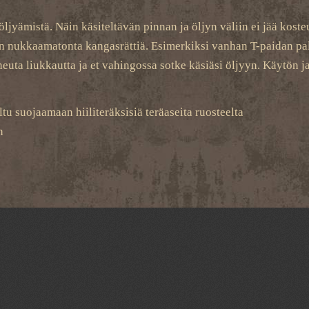
ljyämistä. Näin käsiteltävän pinnan ja öljyn väliin ei jää kosteu
täen nukkaamatonta kangasrättiä. Esimerkiksi vanhan T-paidan pal
aiheuta liukkautta ja et vahingossa sotke käsiäsi öljyyn. Käytön 
u suojaamaan hiiliteräksisiä teräaseita ruosteelta
n