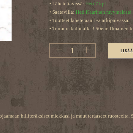
• Lähetettävissä:
Heti 7 kpl
• Saatavilla:
Heti Kaarinan myymälästä
• Tuotteet lähetetään 1-2 arkipäivässä.
• Toimituskulut alk. 3,50eur. Ilmainen to
LISÄ
amaan hilliteräksiset miekkasi ja muut teräaseet ruosteelta. Sop