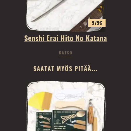
979
€
Senshi Erai Hito No Katana
KATSO
SAATAT MYÖS PITÄÄ...