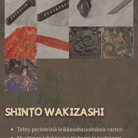
Shinto Wakizashi
Tehty perinteisiä leikkausharjoituksia varten
Myyttinen lohikäärme tsubassa ja kashirassa