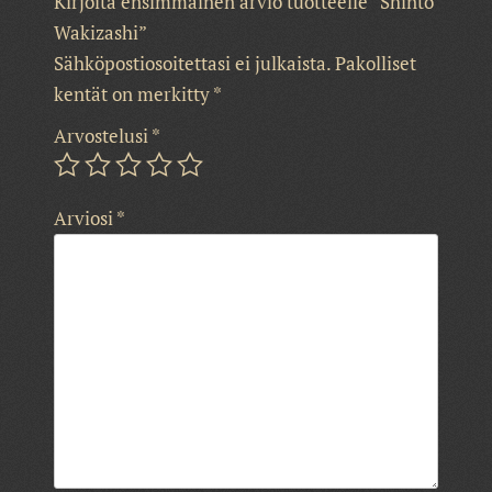
Kirjoita ensimmäinen arvio tuotteelle “Shinto
Wakizashi”
Sähköpostiosoitettasi ei julkaista.
Pakolliset
kentät on merkitty
*
Arvostelusi
*
Arviosi
*