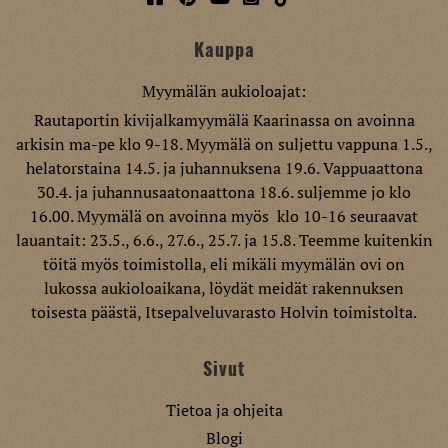
Kauppa
Myymälän aukioloajat:
Rautaportin kivijalkamyymälä Kaarinassa on avoinna
arkisin ma-pe klo 9-18. Myymälä on suljettu vappuna 1.5.,
helatorstaina 14.5. ja juhannuksena 19.6. Vappuaattona
30.4. ja juhannusaatonaattona 18.6. suljemme jo klo
16.00. Myymälä on avoinna myös klo 10-16 seuraavat
lauantait: 23.5., 6.6., 27.6., 25.7. ja 15.8. Teemme kuitenkin
töitä myös toimistolla, eli mikäli myymälän ovi on
lukossa aukioloaikana, löydät meidät rakennuksen
toisesta päästä, Itsepalveluvarasto Holvin toimistolta.
Sivut
Tietoa ja ohjeita
Blogi