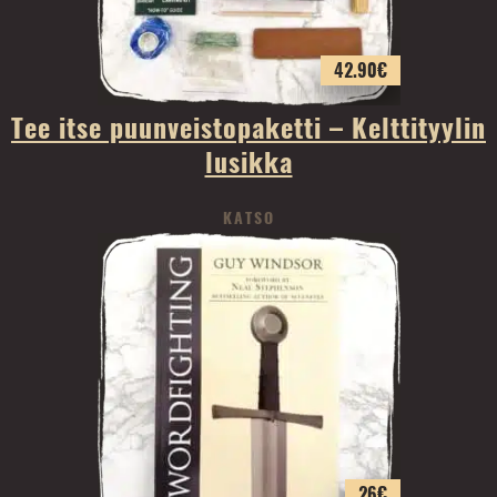
42.90
€
Tee itse puunveistopaketti – Kelttityylin
lusikka
KATSO
26
€