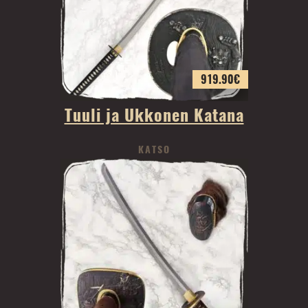
919.90
€
Tuuli ja Ukkonen Katana
KATSO