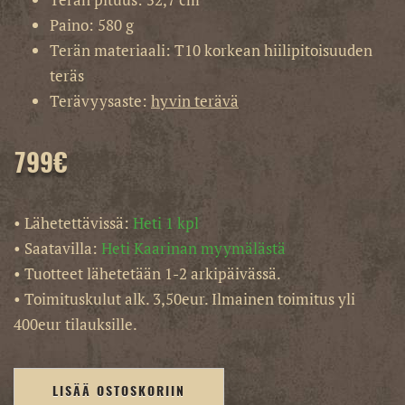
Paino: 580 g
Terän materiaali: T10 korkean hiilipitoisuuden
teräs
Terävyysaste:
hyvin terävä
799
€
• Lähetettävissä:
Heti 1 kpl
• Saatavilla:
Heti Kaarinan myymälästä
• Tuotteet lähetetään 1-2 arkipäivässä.
• Toimituskulut alk. 3,50eur. Ilmainen toimitus yli
400eur tilauksille.
LISÄÄ OSTOSKORIIN