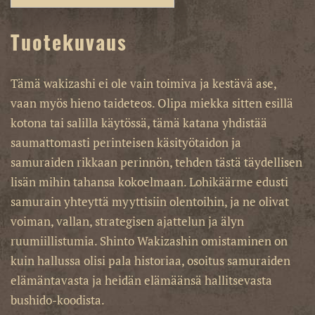
Tuotekuvaus
Tämä wakizashi ei ole vain toimiva ja kestävä ase,
vaan myös hieno taideteos. Olipa miekka sitten esillä
kotona tai salilla käytössä, tämä katana yhdistää
saumattomasti perinteisen käsityötaidon ja
samuraiden rikkaan perinnön, tehden tästä täydellisen
lisän mihin tahansa kokoelmaan. Lohikäärme edusti
samurain yhteyttä myyttisiin olentoihin, ja ne olivat
voiman, vallan, strategisen ajattelun ja älyn
ruumiillistumia. Shinto Wakizashin omistaminen on
kuin hallussa olisi pala historiaa, osoitus samuraiden
elämäntavasta ja heidän elämäänsä hallitsevasta
bushido-koodista.