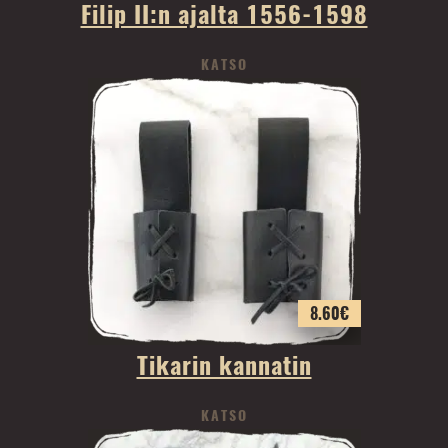
Filip II:n ajalta 1556-1598
KATSO
8.60
€
Tikarin kannatin
KATSO