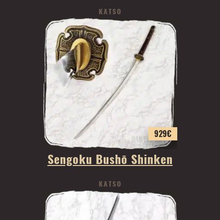
KATSO
929
€
Sengoku Bushō Shinken
KATSO