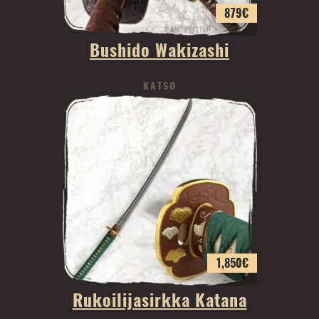
879
€
Bushido Wakizashi
KATSO
1,850
€
Rukoilijasirkka Katana