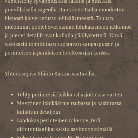
viimeistelty syvänmustalla lakalla ja mustalla
puuvillaisella sageolla. Rautainen tsuba muodostuu
hienosti kaiverretusta lohikäärmeestä. Tsuban
molemmat puolet ovat saman lohikäärmeen jatkumoa
ja pienet detaljit ovat kullalla päällystettyjä. Tämä
wakizashi toimitetaan suojaavan kangaspussin ja
perinteisen japanilaisen huoltosarjan kanssa.
Yhteensopiva
Shinto Katana
saatavilla.
Tehty perinteisiä leikkausharjoituksia varten
Myyttinen lohikäärme tsubassa ja kashirassa
kullatuin detaljein
Laadukas perinteinen rakenne, terä
differentiaalikarkaistu savimenetelmällä
Koko terän mittainen Bo-Hi (veriura)