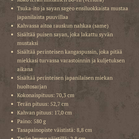
Tsuka-ito ja sayan sageo ensiluokkaista mustaa
japanilaista puuvillaa
Kahvassa aitoa rauskun nahkaa (same)
Sisältää puisen sayan, joka lakattu syvän
mustaksi
Sisältää perinteisen kangaspussin, joka pitää
miekkasi turvassa varastoinnin ja kuljetuksen
aikana
Sisältää perinteisen japanilaisen miekan
huoltosarjan
Kokonaispituus: 70,3 cm
Terän pituus: 52,7 cm
Kahvan pituus: 17,0 cm
Paino: 580 g
Tasapainopiste väististä: 8,8 cm
Terän leveys väistillä: 2,8 cm