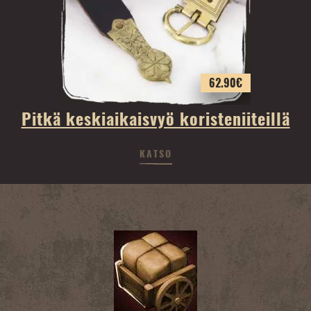
62.90
€
Pitkä keskiaikaisvyö koristeniiteillä
KATSO