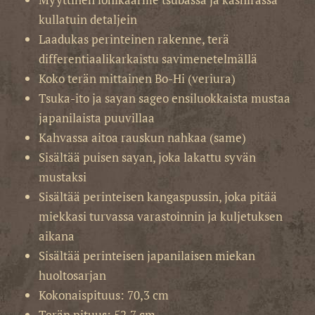
kullatuin detaljein
Laadukas perinteinen rakenne, terä
differentiaalikarkaistu savimenetelmällä
Koko terän mittainen Bo-Hi (veriura)
Tsuka-ito ja sayan sageo ensiluokkaista mustaa
japanilaista puuvillaa
Kahvassa aitoa rauskun nahkaa (same)
Sisältää puisen sayan, joka lakattu syvän
mustaksi
Sisältää perinteisen kangaspussin, joka pitää
miekkasi turvassa varastoinnin ja kuljetuksen
aikana
Sisältää perinteisen japanilaisen miekan
huoltosarjan
Kokonaispituus: 70,3 cm
Terän pituus: 52,7 cm