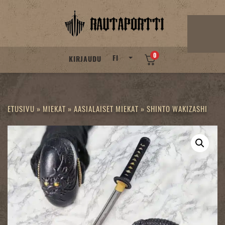
Skip
to
content
0
FI
KIRJAUDU
ETUSIVU
»
MIEKAT
»
AASIALAISET MIEKAT
»
SHINTO WAKIZASHI