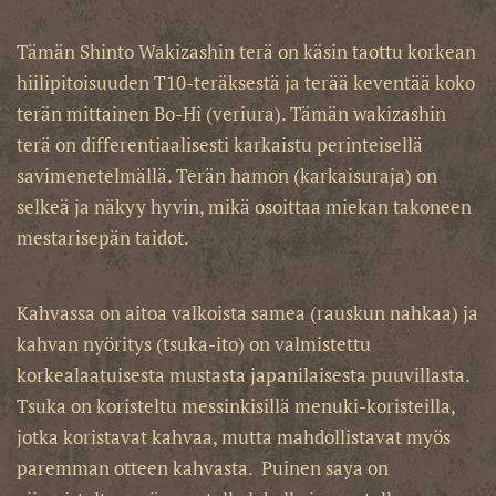
Tämän Shinto Wakizashin terä on käsin taottu korkean
hiilipitoisuuden T10-teräksestä ja terää keventää koko
terän mittainen Bo-Hi (veriura). Tämän wakizashin
terä on differentiaalisesti karkaistu perinteisellä
savimenetelmällä. Terän hamon (karkaisuraja) on
selkeä ja näkyy hyvin, mikä osoittaa miekan takoneen
mestarisepän taidot.
Kahvassa on aitoa valkoista samea (rauskun nahkaa) ja
kahvan nyöritys (tsuka-ito) on valmistettu
korkealaatuisesta mustasta japanilaisesta puuvillasta.
Tsuka on koristeltu messinkisillä menuki-koristeilla,
jotka koristavat kahvaa, mutta mahdollistavat myös
paremman otteen kahvasta. Puinen saya on