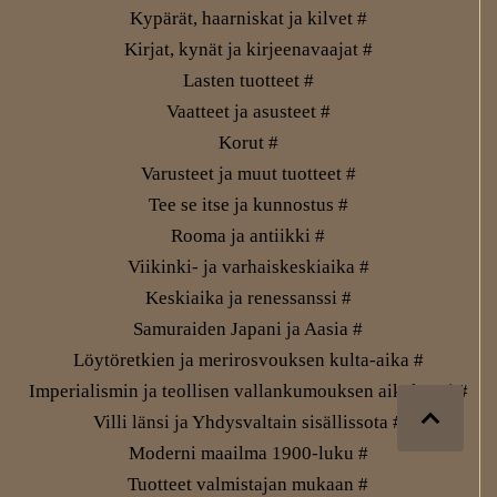
Kypärät, haarniskat ja kilvet #
Kirjat, kynät ja kirjeenavaajat #
Lasten tuotteet #
Vaatteet ja asusteet #
Korut #
Varusteet ja muut tuotteet #
Tee se itse ja kunnostus #
Rooma ja antiikki #
Viikinki- ja varhaiskeskiaika #
Keskiaika ja renessanssi #
Samuraiden Japani ja Aasia #
Löytöretkien ja merirosvouksen kulta-aika #
Imperialismin ja teollisen vallankumouksen aikakausi #
Villi länsi ja Yhdysvaltain sisällissota #
Moderni maailma 1900-luku #
Tuotteet valmistajan mukaan #