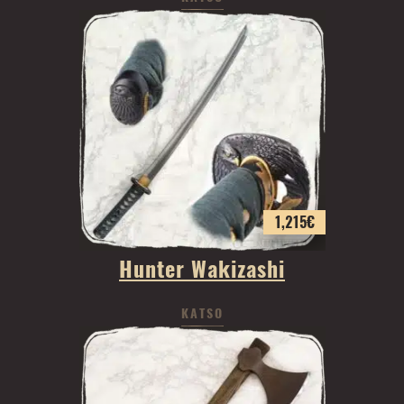
1,215
€
Hunter Wakizashi
KATSO