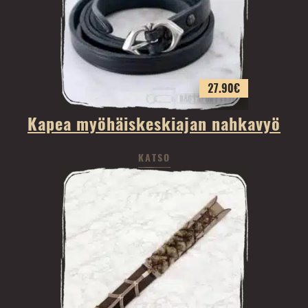
27.90
€
Kapea myöhäiskeskiajan nahkavyö
KATSO