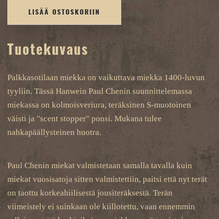
LISÄÄ OSTOSKORIIN
Tuotekuvaus
Palkkasotilaan miekka on vaikuttava miekka 1400-luvun
tyyliin. Tässä Hanwein Paul Chenin suunnittelemassa
miekassa on kolmoisveriura, teräksinen S-muotoinen
väisti ja "scent stopper" ponsi. Mukana tulee
nahkapäällysteinen huotra.
Paul Chenin miekat valmistetaan samalla tavalla kuin
miekat vuosisatoja sitten valmistettiin, paitsi että nyt terät
on taottu korkeahiilisestä jousiteräksestä. Terän
viimeistely ei suinkaan ole kiillotettu, vaan ennemmin