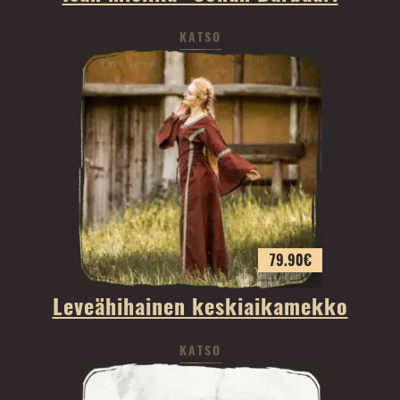
KATSO
79.90
€
Leveähihainen keskiaikamekko
KATSO