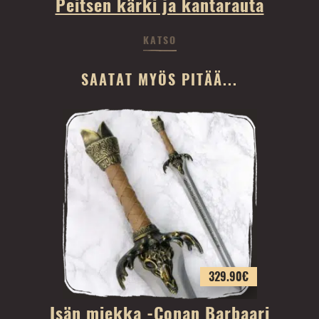
Peitsen kärki ja kantarauta
KATSO
SAATAT MYÖS PITÄÄ...
329.90
€
Isän miekka -Conan Barbaari