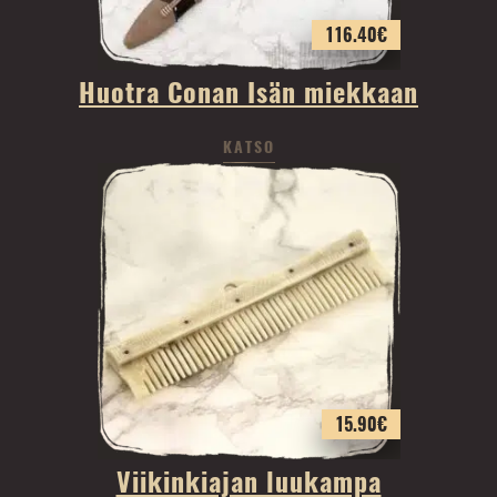
116.40
€
Huotra Conan Isän miekkaan
KATSO
15.90
€
Viikinkiajan luukampa