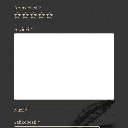
Arvostelusi
*
Arviosi
*
Nimi
*
Sähköposti
*