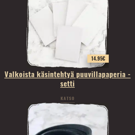
14.95
€
Valkoista käsintehtyä puuvillapaperia -
setti
KATSO