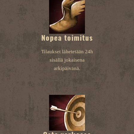
Nopea toimitus
Tilaukset lähetetään 24h
sisällä jokaisena
arkipäivänä.