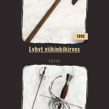
109
€
Lyhyt viikinkikirves
KATSO