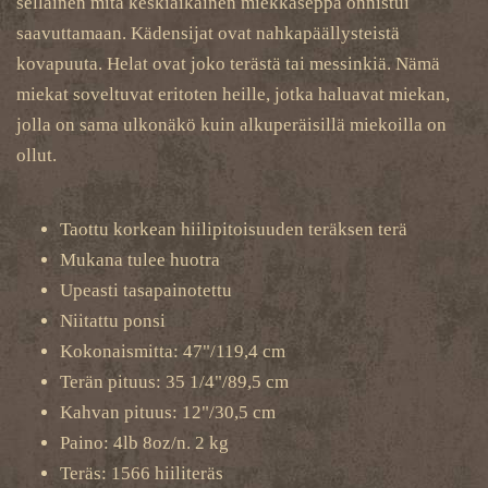
sellainen mitä keskiaikainen miekkaseppä onnistui
saavuttamaan. Kädensijat ovat nahkapäällysteistä
kovapuuta. Helat ovat joko terästä tai messinkiä. Nämä
miekat soveltuvat eritoten heille, jotka haluavat miekan,
jolla on sama ulkonäkö kuin alkuperäisillä miekoilla on
ollut.
Taottu korkean hiilipitoisuuden teräksen terä
Mukana tulee huotra
Upeasti tasapainotettu
Niitattu ponsi
Kokonaismitta: 47"/119,4 cm
Terän pituus: 35 1/4"/89,5 cm
Kahvan pituus: 12"/30,5 cm
Paino: 4lb 8oz/n. 2 kg
Teräs: 1566 hiiliteräs