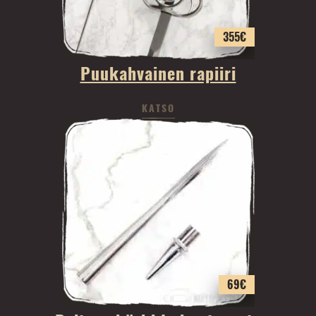
355
€
Puukahvainen rapiiri
KATSO
69
€