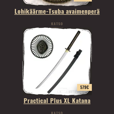
Lohikäärme-Tsuba avaimenperä
KATSO
579
€
Practical Plus XL Katana
KATSO