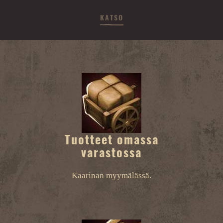
KATSO
Tuotteet omassa
varastossa
Kaarinan myymälässä.