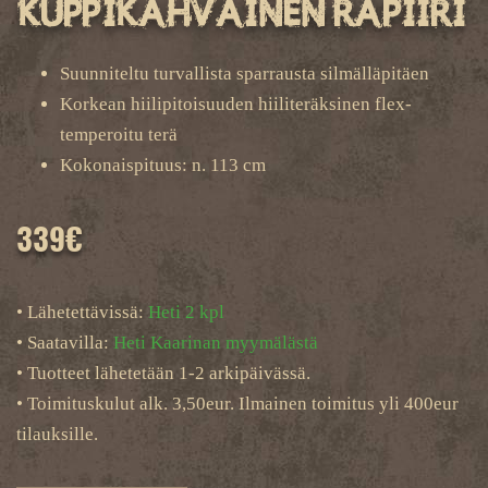
kuppikahvainen rapiiri
Suunniteltu turvallista sparrausta silmälläpitäen
Korkean hiilipitoisuuden hiiliteräksinen flex-
temperoitu terä
Kokonaispituus: n. 113 cm
339
€
• Lähetettävissä:
Heti 2 kpl
• Saatavilla:
Heti Kaarinan myymälästä
• Tuotteet lähetetään 1-2 arkipäivässä.
• Toimituskulut alk. 3,50eur. Ilmainen toimitus yli 400eur
tilauksille.