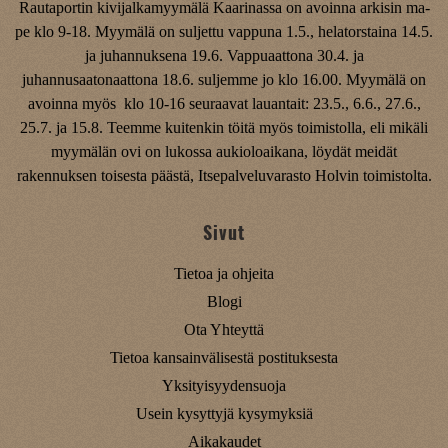
Rautaportin kivijalkamyymälä Kaarinassa on avoinna arkisin ma-
pe klo 9-18. Myymälä on suljettu vappuna 1.5., helatorstaina 14.5.
ja juhannuksena 19.6. Vappuaattona 30.4. ja
juhannusaatonaattona 18.6. suljemme jo klo 16.00. Myymälä on
avoinna myös klo 10-16 seuraavat lauantait: 23.5., 6.6., 27.6.,
25.7. ja 15.8. Teemme kuitenkin töitä myös toimistolla, eli mikäli
myymälän ovi on lukossa aukioloaikana, löydät meidät
rakennuksen toisesta päästä, Itsepalveluvarasto Holvin toimistolta.
Sivut
Tietoa ja ohjeita
Blogi
Ota Yhteyttä
Tietoa kansainvälisestä postituksesta
Yksityisyydensuoja
Usein kysyttyjä kysymyksiä
Aikakaudet