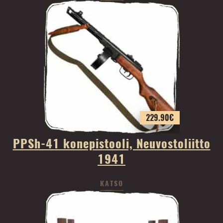
229.90
€
PPSh-41 konepistooli, Neuvostoliitto
1941
KATSO