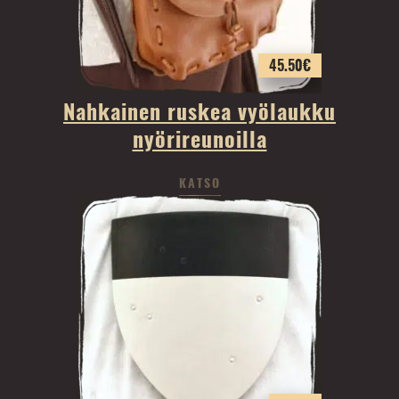
45.50
€
Nahkainen ruskea vyölaukku
nyörireunoilla
KATSO