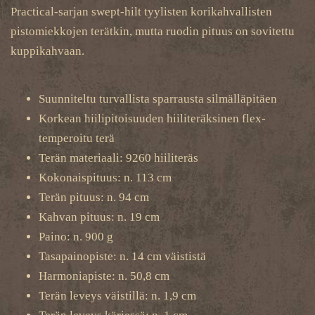
Practical-sarjan swept-hilt tyylisten korikahvallisten
pistomiekkojen terätkin, mutta ruodin pituus on sovitettu
kuppikahvaan.
Suunniteltu turvallista sparrausta silmälläpitäen
Korkean hiilipitoisuuden hiiliteräksinen flex-
temperoitu terä
Terän materiaali: 9260 hiiliteräs
Kokonaispituus: n. 113 cm
Terän pituus: n. 94 cm
Kahvan pituus: n. 19 cm
Paino: n. 900 g
Tasapainopiste: n. 14 cm väististä
Harmoniapiste: n. 50,8 cm
Terän leveys väistillä: n. 1,9 cm