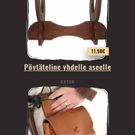
11.90
€
Pöytäteline yhdelle aseelle
KATSO