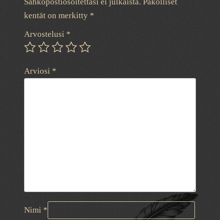
Sähköpostiosoitettasi ei julkaista.
Pakolliset
kentät on merkitty
*
Arvostelusi
*
Arviosi
*
Nimi
*