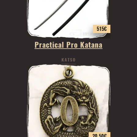
515
€
Practical Pro Katana
KATSO
20.50
€