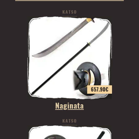
KATSO
657.90
€
Naginata
KATSO