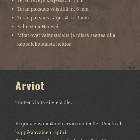
Terän leveys kärjessä: n. 1 cm
Terän paksuus väistillä: n. 6 mm
Terän paksuus kärjessä: n. 3 mm
Valmistaja Hanwei
Mitat ovat valmistajalta ja niissä saattaa olla
kappalekohtaista heittoa
Arviot
Tuotearvioita ei vielä ole.
Kirjoita ensimmäinen arvio tuotteelle “Practical
kuppikahvainen rapiiri”