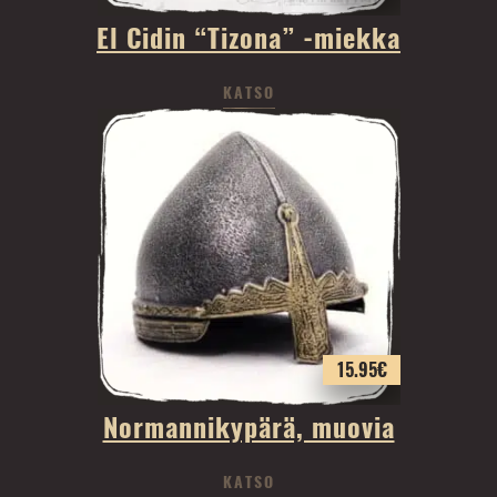
El Cidin “Tizona” -miekka
KATSO
15.95
€
Normannikypärä, muovia
KATSO