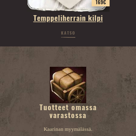
169
€
Temppeliherrain kilpi
KATSO
Tuotteet omassa
varastossa
Kaarinan myymälässä.