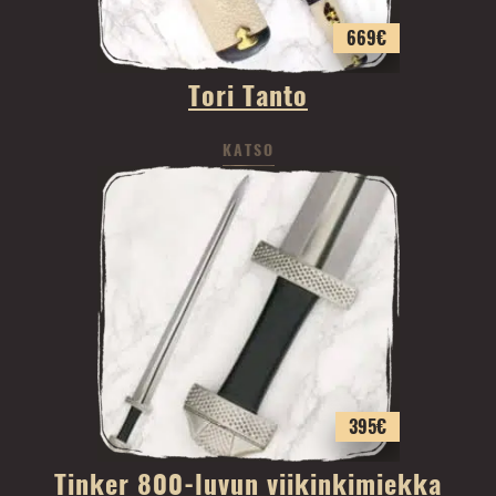
669
€
Tori Tanto
KATSO
395
€
Tinker 800-luvun viikinkimiekka