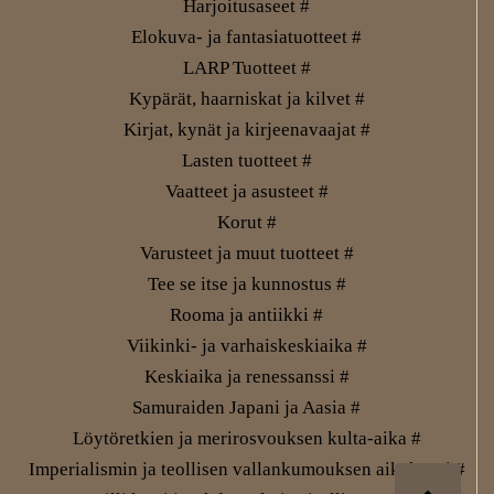
Harjoitusaseet #
Elokuva- ja fantasiatuotteet #
LARP Tuotteet #
Kypärät, haarniskat ja kilvet #
Kirjat, kynät ja kirjeenavaajat #
Lasten tuotteet #
Vaatteet ja asusteet #
Korut #
Varusteet ja muut tuotteet #
Tee se itse ja kunnostus #
Rooma ja antiikki #
Viikinki- ja varhaiskeskiaika #
Keskiaika ja renessanssi #
Samuraiden Japani ja Aasia #
Löytöretkien ja merirosvouksen kulta-aika #
Imperialismin ja teollisen vallankumouksen aikakausi #