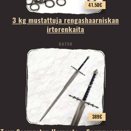
41.50
€
3 kg mustattuja rengashaarniskan
irtorenkaita
KATSO
389
€