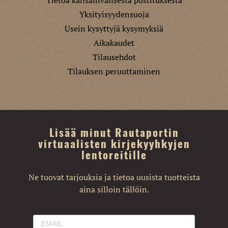
Yksityisyydensuoja
Usein kysyttyjä kysymyksiä
Aikakaudet
Tilausehdot
Tilauksen peruuttaminen
Lisää minut Rautaportin
virtuaalisten kirjekyyhkyjen
lentoreitille
Ne tuovat tarjouksia ja tietoa uusista tuotteista
aina silloin tällöin.