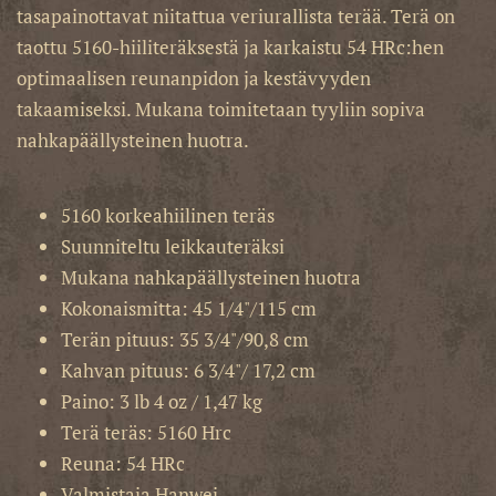
tasapainottavat niitattua veriurallista terää. Terä on
taottu 5160-hiiliteräksestä ja karkaistu 54 HRc:hen
optimaalisen reunanpidon ja kestävyyden
takaamiseksi. Mukana toimitetaan tyyliin sopiva
nahkapäällysteinen huotra.
5160 korkeahiilinen teräs
Suunniteltu leikkauteräksi
Mukana nahkapäällysteinen huotra
Kokonaismitta: 45 1/4"/115 cm
Terän pituus: 35 3/4"/90,8 cm
Kahvan pituus: 6 3/4"/ 17,2 cm
Paino: 3 lb 4 oz / 1,47 kg
Terä teräs: 5160 Hrc
Reuna: 54 HRc
Valmistaja Hanwei