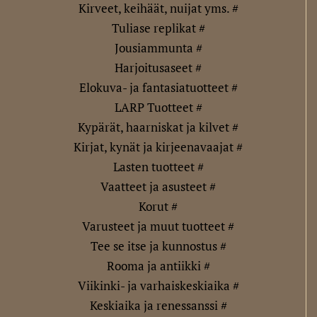
Kirveet, keihäät, nuijat yms. #
Tuliase replikat #
Jousiammunta #
Harjoitusaseet #
Elokuva- ja fantasiatuotteet #
LARP Tuotteet #
Kypärät, haarniskat ja kilvet #
Kirjat, kynät ja kirjeenavaajat #
Lasten tuotteet #
Vaatteet ja asusteet #
Korut #
Varusteet ja muut tuotteet #
Tee se itse ja kunnostus #
Rooma ja antiikki #
Viikinki- ja varhaiskeskiaika #
Keskiaika ja renessanssi #