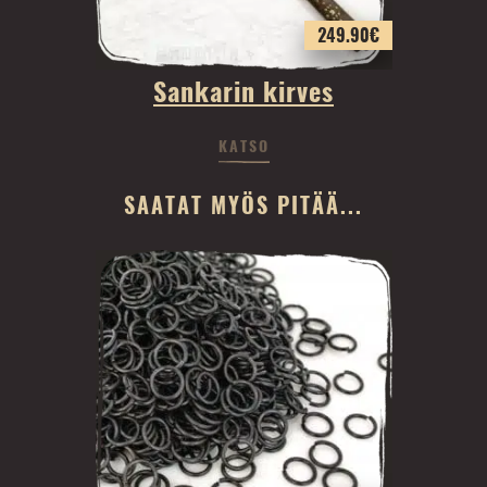
249.90
€
Sankarin kirves
KATSO
SAATAT MYÖS PITÄÄ...