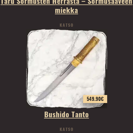
Taru Sormusten Herrasta – Sormusaaveen
miekka
KATSO
549.90
€
Bushido Tanto
KATSO