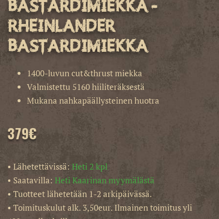
bastardimiekka -
Rheinlander
bastardimiekka
1400-luvun cut&thrust miekka
Valmistettu 5160 hiiliteräksestä
Mukana nahkapäällysteinen huotra
379
€
• Lähetettävissä:
Heti 2 kpl
• Saatavilla:
Heti Kaarinan myymälästä
• Tuotteet lähetetään 1-2 arkipäivässä.
• Toimituskulut alk. 3,50eur. Ilmainen toimitus yli