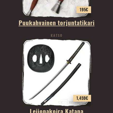
195
€
Puukahvainen torjuntatikari
KATSO
1,459
€
Leijonakoira Katana