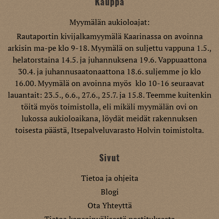
Kauppa
Myymälän aukioloajat:
Rautaportin kivijalkamyymälä Kaarinassa on avoinna
arkisin ma-pe klo 9-18. Myymälä on suljettu vappuna 1.5.,
helatorstaina 14.5. ja juhannuksena 19.6. Vappuaattona
30.4. ja juhannusaatonaattona 18.6. suljemme jo klo
16.00. Myymälä on avoinna myös klo 10-16 seuraavat
lauantait: 23.5., 6.6., 27.6., 25.7. ja 15.8. Teemme kuitenkin
töitä myös toimistolla, eli mikäli myymälän ovi on
lukossa aukioloaikana, löydät meidät rakennuksen
toisesta päästä, Itsepalveluvarasto Holvin toimistolta.
Sivut
Tietoa ja ohjeita
Blogi
Ota Yhteyttä
Tietoa kansainvälisestä postituksesta