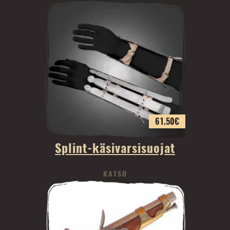
61.50
€
Splint-käsivarsisuojat
KATSO