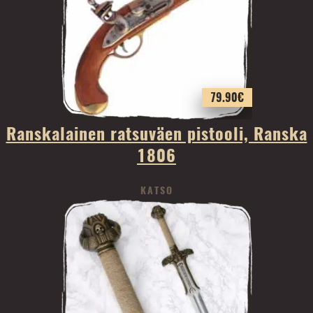
79.90
€
Ranskalainen ratsuväen pistooli, Ranska
1806
KATSO