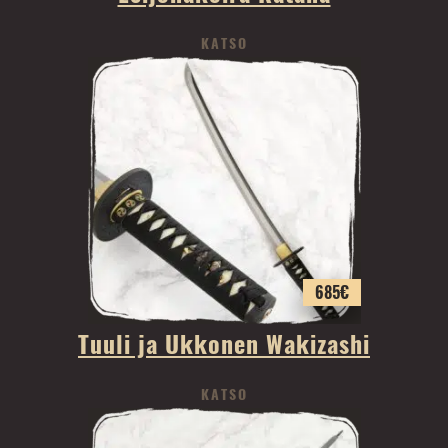
KATSO
685
€
Tuuli ja Ukkonen Wakizashi
KATSO