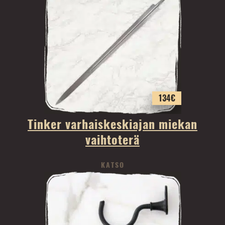
134
€
Tinker varhaiskeskiajan miekan
vaihtoterä
KATSO