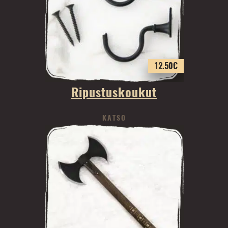
12.50
€
Ripustuskoukut
KATSO