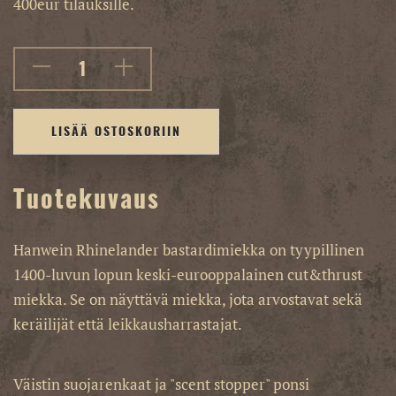
400eur tilauksille.
LISÄÄ OSTOSKORIIN
Tuotekuvaus
Hanwein Rhinelander bastardimiekka on tyypillinen
1400-luvun lopun keski-eurooppalainen cut&thrust
miekka. Se on näyttävä miekka, jota arvostavat sekä
keräilijät että leikkausharrastajat.
Väistin suojarenkaat ja "scent stopper" ponsi