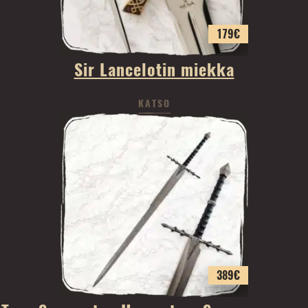
179
€
Sir Lancelotin miekka
KATSO
389
€