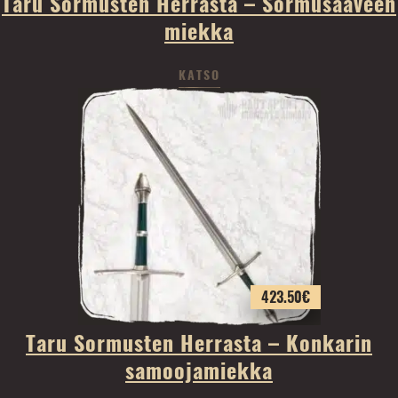
Taru Sormusten Herrasta – Sormusaaveen
miekka
KATSO
423.50
€
Taru Sormusten Herrasta – Konkarin
samoojamiekka