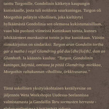
taottu Turgonille, Gondolinin kätketyn kaupungin
kuninkaalle, josta tuli noldorin suurkuningas. Turgon oli
Morgothin pelätyin vihollinen, joka kieltäytyi
hylkäämästä Gondolinia sen olemassa kukistumaisillaan,
vaan hän puolusti viimeistä Kuninkaan tornia, kunnes
lohikäärmeet murskasivat tornin ja itse kuninkaan. Väistin
riimukirjoitus on sindariksi:
Turgon aran Gondolin tortha
gar a matha i vegil Glamdring gûd dae[dhe]lo[th], dam an
Glamhoth
. Ja käännös kuuluu:
”Turgon, Gondolinin
kuningas, käyttää, omistaa ja pitää Glamdring- miekkaa,
Morgothin valtakunnan vihollista, örkkivasaraa.”
Tämä uskollisen yksityiskohtainen keräilyesine on
jäljennös Weta Workshopin Uudessa-Seelannissa
valmistamasta ja Gandalfin
Taru sormusten herrasta
-
elokuvatrilogiassa käyttämästä aidosta