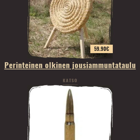
59.90
€
Perinteinen olkinen jousiammuntataulu
KATSO