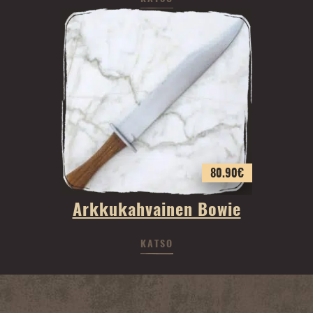
80.90
€
Arkkukahvainen Bowie
KATSO