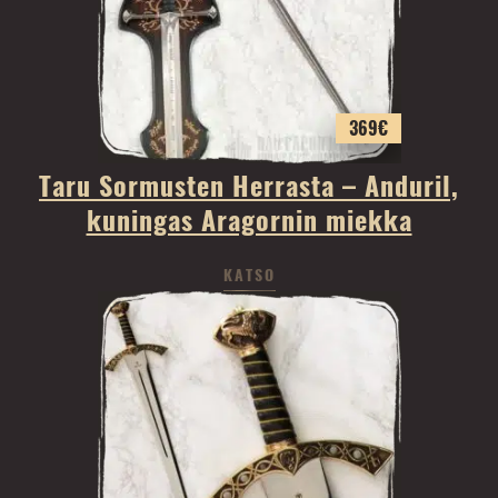
369
€
Taru Sormusten Herrasta – Anduril,
kuningas Aragornin miekka
KATSO