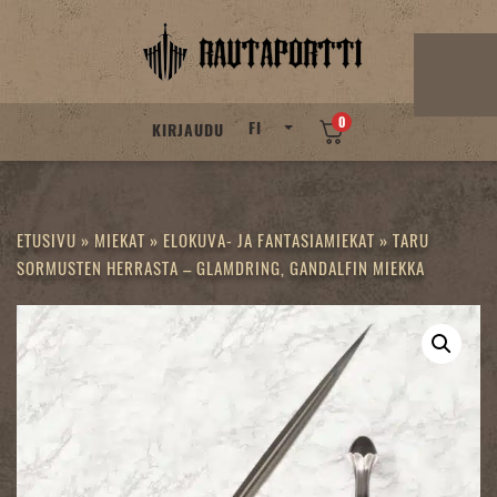
Skip
to
content
0
FI
KIRJAUDU
ETUSIVU
»
MIEKAT
»
ELOKUVA- JA FANTASIAMIEKAT
»
TARU
SORMUSTEN HERRASTA – GLAMDRING, GANDALFIN MIEKKA