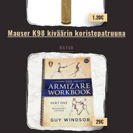
1.20
€
Mauser K98 kiväärin koristepatruuna
KATSO
29
€