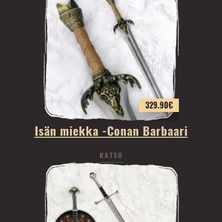
329.90
€
Isän miekka -Conan Barbaari
KATSO