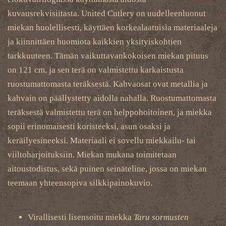
kuvausrekvisiitasta. United Cutlery on uudelleenluonut
miekan huolellisesti, käyttäen korkealaatuisia materiaaleja
ja kiinnittäen huomiota kaikkien yksityiskohtien
tarkkuuteen. Tämän vaikuttavankokoisen miekan pituus
on 121 cm, ja sen terä on valmistettu karkaistusta
ruostumattomasta teräksestä. Kahvaosat ovat metallia ja
kahvain on päällystetty aidolla nahalla. Ruostumattomasta
teräksestä valmistettu terä on helppohoitoinen, ja miekka
sopii erinomaisesti koristeeksi, asun osaksi ja
keräilyesineeksi. Materiaali ei sovellu miekkailu- tai
viiltoharjoituksiin. Miekan mukana toimitetaan
aitoustodistus, sekä puinen seinäteline, jossa on miekan
teemaan yhteensopiva silkkipainokuvio.
Virallisesti lisensoitu miekka
Taru sormusten