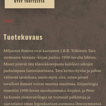
KYSY TUOTTEESTA
Loppu
Tuotekuvaus
Miljoonat ihmiset ovat kasvaneet J.R.R. Tolkienin Taru
sormusten herrasta -kirjan parissa 1950-luvulta lähtien.
Monet pitävät tätä klassikkoeeposta kaikkien aikojen
parhaimpana fantasiatarinana. Taru kertoo hyvän ja pahan
välisestä taistelusta, mutta myös siitä, miten pienet
tavalliset ihmiset voivat muuttaa maailmaa. Kirjatrilogia
nimettiin 1900-luvun suosituimmaksi kirjaksi, ja Peter
Jacksonin elokuvatrilogia on voittanut palkintoja ja
saavuttanut oman legendaarisen asemansa ilmestymisensä