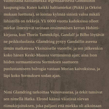
valmistama haltiamiekka legendaarisesta Gondolinin
kaupungista. Kuten kaikki haltiamiekat (Piikki ja Orkrist
mukaan luettuna), se loistaa kylmää sinistä valoa mikäli
lähistöllä on örkkejä. Yli 6000 vuotta kadoksissa olleet
miekat ilmestyvät tarinaan ensimmäisen kerran Hobitti-
kirjassa, kun Thorin Tammikilpi, Gandalf ja Bilbo löytävät
ne peikkoluolasta. Glamdring pysyy Gandalfin aseena
tämän matkatessa Yksinäiselle vuorelle, ja sen jälkeenkin
koko hänen Keski-Maassa viettämänsä ajan; aina Ison
hiiden surmaamisesta Sormuksen saattueen
puolustamiseen balrogia vastaan Morian kaivoksissa, ja
läpi koko Sormuksen sodan ajan.
Nimi Glamdring tarkoittaa Vainovasaraa, ja örkit tunsivat
sen nimellä Hatka. Elrond käänsi väistissä olevan
riimukirjoituksen, joka paljasti että miekka oli aikoinaan