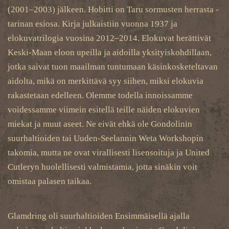
(2001–2003) jälkeen. Hobitti on Taru sormusten herrasta -
tarinan esiosa. Kirja julkaistiin vuonna 1937 ja
elokuvatrilogia vuosina 2012–2014. Elokuvat herättivät
Keski-Maan eloon upeilla ja aidoilla yksityiskohdillaan,
jotka saivat tuon maailman tuntumaan käsinkosketeltavan
aidolta, mikä on merkittävä syy siihen, miksi elokuvia
rakastetaan edelleen. Olemme todella innoissamme
voidessamme viimein esitellä teille näiden elokuvien
miekat ja muut aseet. Ne eivät ehkä ole Gondolinin
suurhaltioiden tai Uuden-Seelannin Weta Workshopin
takomia, mutta ne ovat virallisesti lisensoituja ja United
Cutleryn huolellisesti valmistamia, jotta sinäkin voit
omistaa palasen taikaa.
Glamdring oli suurhaltioiden Ensimmäisellä ajalla