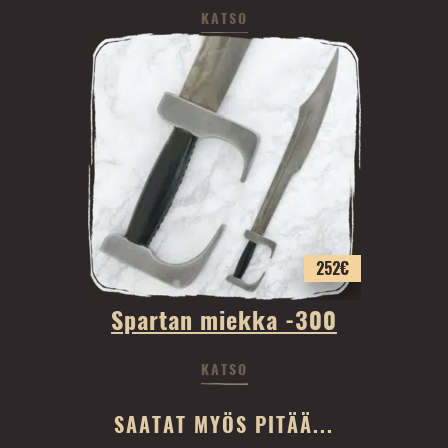
KATSO
252
€
Spartan miekka -300
KATSO
SAATAT MYÖS PITÄÄ...