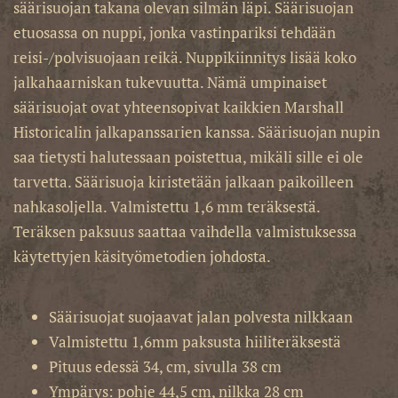
säärisuojan takana olevan silmän läpi. Säärisuojan
etuosassa on nuppi, jonka vastinpariksi tehdään
reisi-/polvisuojaan reikä. Nuppikiinnitys lisää koko
jalkahaarniskan tukevuutta. Nämä umpinaiset
säärisuojat ovat yhteensopivat kaikkien Marshall
Historicalin jalkapanssarien kanssa. Säärisuojan nupin
saa tietysti halutessaan poistettua, mikäli sille ei ole
tarvetta. Säärisuoja kiristetään jalkaan paikoilleen
nahkasoljella. Valmistettu 1,6 mm teräksestä.
Teräksen paksuus saattaa vaihdella valmistuksessa
käytettyjen käsityömetodien johdosta.
Säärisuojat suojaavat jalan polvesta nilkkaan
Valmistettu 1,6mm paksusta hiiliteräksestä
Pituus edessä 34, cm, sivulla 38 cm
Ympärys: pohje 44,5 cm, nilkka 28 cm