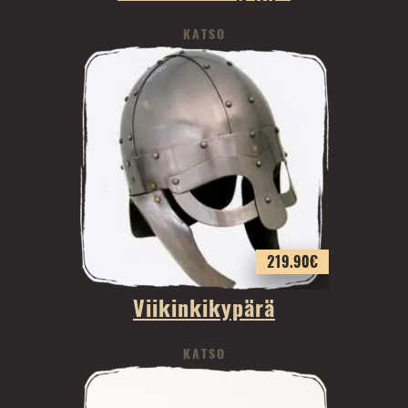
KATSO
219.90
€
Viikinkikypärä
KATSO