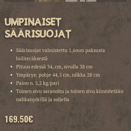
Umpinaiset
säärisuojat
Säärisuojat valmistettu 1,6mm paksusta
hiiliteräksestä
Pituus edessä 34, cm, sivulla 38 cm
Ympärys: pohje 44,5 cm, nilkka 28 cm
Paino n. 3,2 kg/pari
Toinen sivu saranoitu ja toinen sivu kiinnitetään
nahkanyörillä ja soljella
169.50
€