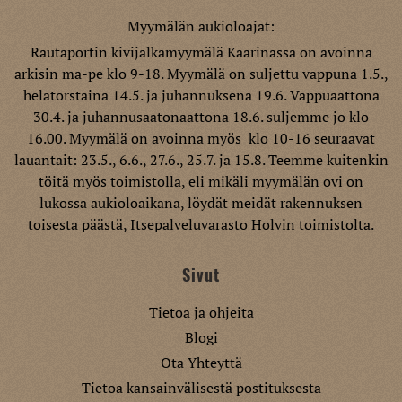
Myymälän aukioloajat:
Rautaportin kivijalkamyymälä Kaarinassa on avoinna
arkisin ma-pe klo 9-18. Myymälä on suljettu vappuna 1.5.,
helatorstaina 14.5. ja juhannuksena 19.6. Vappuaattona
30.4. ja juhannusaatonaattona 18.6. suljemme jo klo
16.00. Myymälä on avoinna myös klo 10-16 seuraavat
lauantait: 23.5., 6.6., 27.6., 25.7. ja 15.8. Teemme kuitenkin
töitä myös toimistolla, eli mikäli myymälän ovi on
lukossa aukioloaikana, löydät meidät rakennuksen
toisesta päästä, Itsepalveluvarasto Holvin toimistolta.
Sivut
Tietoa ja ohjeita
Blogi
Ota Yhteyttä
Tietoa kansainvälisestä postituksesta