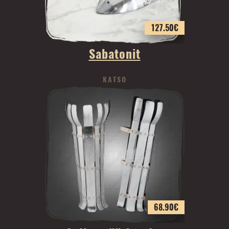
127.50
€
Sabatonit
KATSO
68.90
€