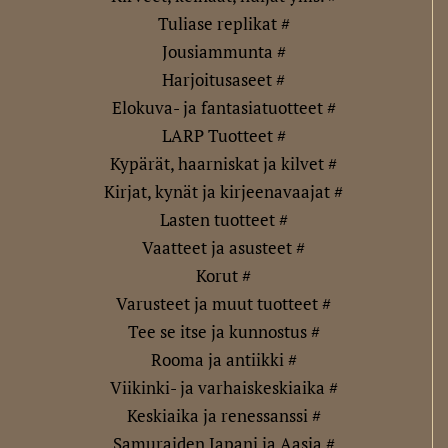
Tuliase replikat #
Jousiammunta #
Harjoitusaseet #
Elokuva- ja fantasiatuotteet #
LARP Tuotteet #
Kypärät, haarniskat ja kilvet #
Kirjat, kynät ja kirjeenavaajat #
Lasten tuotteet #
Vaatteet ja asusteet #
Korut #
Varusteet ja muut tuotteet #
Tee se itse ja kunnostus #
Rooma ja antiikki #
Viikinki- ja varhaiskeskiaika #
Keskiaika ja renessanssi #
Samuraiden Japani ja Aasia #