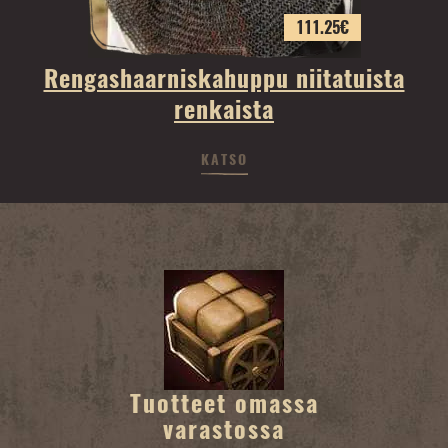
111.25
€
Rengashaarniskahuppu niitatuista
renkaista
KATSO
Tuotteet omassa
varastossa