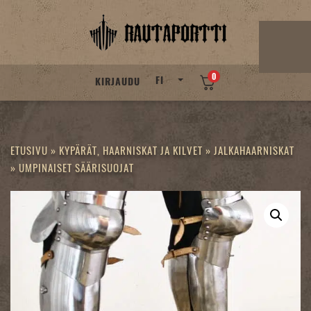
Skip
to
content
0
FI
KIRJAUDU
ETUSIVU
»
KYPÄRÄT, HAARNISKAT JA KILVET
»
JALKAHAARNISKAT
»
UMPINAISET SÄÄRISUOJAT