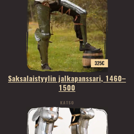
325
€
Saksalaistyylin jalkapanssari, 1460–
1500
KATSO