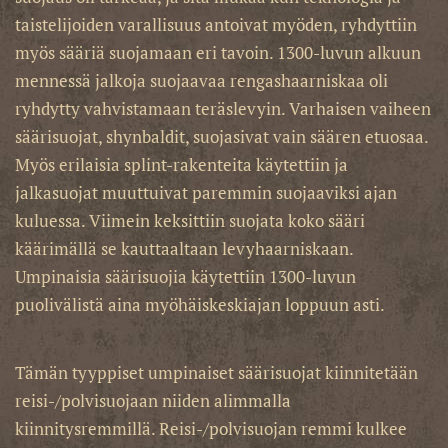
taistelijoiden varallisuus antoivat myöden, ryhdyttiin
myös sääriä suojamaan eri tavoin. 1300-luvun alkuun
mennessä jalkoja suojaavaa rengashaarniskaa oli
ryhdytty vahvistamaan teräslevyin. Varhaisen vaiheen
säärisuojat, shynbaldit, suojasivat vain säären etuosaa.
Myös erilaisia splint-rakenteita käytettiin ja
jalkasuojat muuttuivat paremmin suojaaviksi ajan
kuluessa. Viimein keksittiin suojata koko sääri
käärimällä se kauttaaltaan levyhaarniskaan.
Umpinaisia säärisuojia käytettiin 1300-luvun
puolivälistä aina myöhäiskeskiajan loppuun asti.
Tämän tyyppiset umpinaiset säärisuojat kiinnitetään
reisi-/polvisuojaan niiden alimmalla
kiinnitysremmillä. Reisi-/polvisuojan remmi kulkee