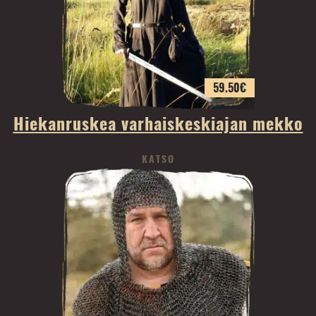
59.50
€
Hiekanruskea varhaiskeskiajan mekko
KATSO