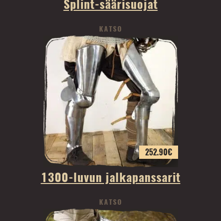
Splint-säärisuojat
KATSO
252.90
€
1300-luvun jalkapanssarit
KATSO