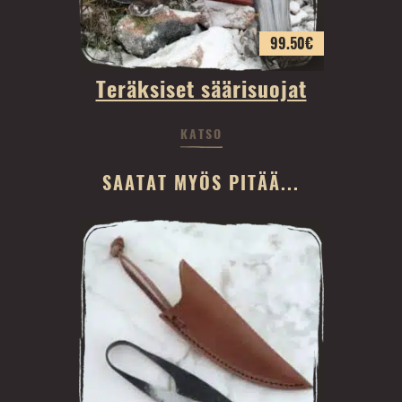
99.50
€
Teräksiset säärisuojat
KATSO
SAATAT MYÖS PITÄÄ...