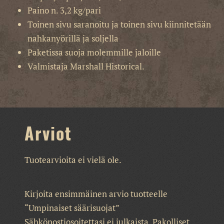
Paino n. 3,2 kg/pari
Toinen sivu saranoitu ja toinen sivu kiinnitetään
nahkanyörillä ja soljella
Paketissa suoja molemmille jaloille
Valmistaja Marshall Historical.
Arviot
Tuotearvioita ei vielä ole.
Kirjoita ensimmäinen arvio tuotteelle
“Umpinaiset säärisuojat”
Sähköpostiosoitettasi ei julkaista.
Pakolliset