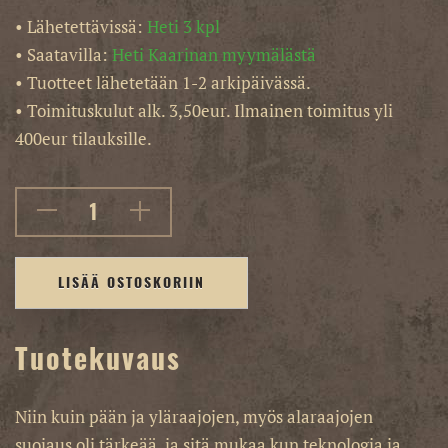
• Lähetettävissä:
Heti 3 kpl
• Saatavilla:
Heti Kaarinan myymälästä
• Tuotteet lähetetään 1-2 arkipäivässä.
• Toimituskulut alk. 3,50eur. Ilmainen toimitus yli
400eur tilauksille.
LISÄÄ OSTOSKORIIN
Tuotekuvaus
Niin kuin pään ja yläraajojen, myös alaraajojen
suojaus oli tärkeää, ja sitä mukaa kun teknologia ja