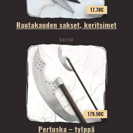
17.70
€
Rautakauden sakset, keritsimet
KATSO
179.50
€
Pertuska – tylppä