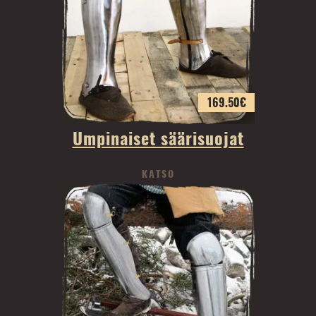
169.50
€
Umpinaiset säärisuojat
KATSO