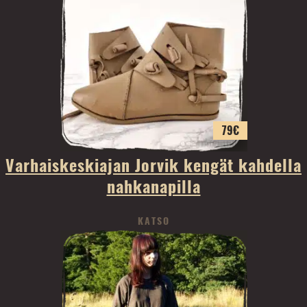
79
€
Varhaiskeskiajan Jorvik kengät kahdella
nahkanapilla
KATSO