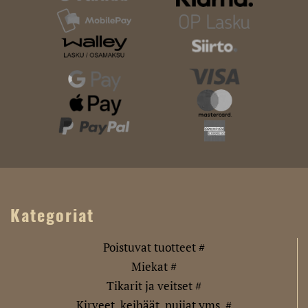
Kategoriat
Poistuvat tuotteet #
Miekat #
Tikarit ja veitset #
Kirveet, keihäät, nuijat yms. #