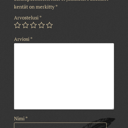
kentät on merkitty
*
Arvostelusi
*
Arviosi
*
Nimi
*