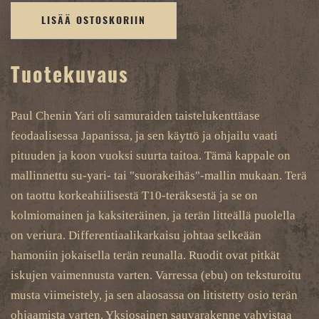
LISÄÄ OSTOSKORIIN
Tuotekuvaus
Paul Chenin Yari oli samuraiden taistelukenttäase
feodaalisessa Japanissa, ja sen käyttö ja ohjailu vaati
pituuden ja koon vuoksi suurta taitoa. Tämä kappale on
mallinnettu su-yari- tai "suorakeihäs"-mallin mukaan. Terä
on taottu korkeahiilisestä T10-teräksestä ja se on
kolmiomainen ja kaksiteräinen, ja terän litteällä puolella
on veriura. Differentiaalikarkaisu johtaa selkeään
hamoniin jokaisella terän reunalla. Ruodit ovat pitkät
iskujen vaimennusta varten. Varressa (ebu) on teksturoitu
musta viimeistely, ja sen alaosassa on litistetty osio terän
ohjaamista varten. Yksiosainen sauvarakenne vahvistaa