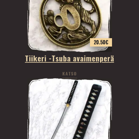
20.50
€
Tiikeri -Tsuba avaimenperä
KATSO