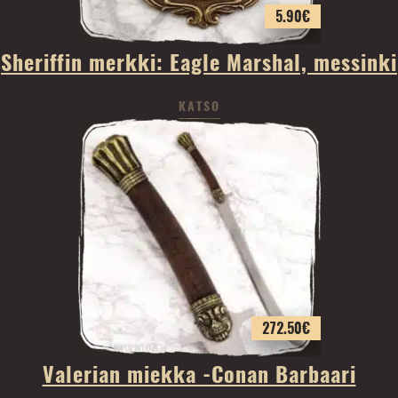
5.90
€
Sheriffin merkki: Eagle Marshal, messinki
KATSO
272.50
€
Valerian miekka -Conan Barbaari