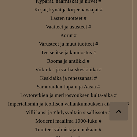
Kypärät, haarniskat ja kilvet #
Kirjat, kynät ja kirjeenavaajat #
Lasten tuotteet #
Vaatteet ja asusteet #
Korut #
Varusteet ja muut tuotteet #
Tee se itse ja kunnostus #
Rooma ja antiikki #
Viikinki- ja varhaiskeskiaika #
Keskiaika ja renessanssi #
Samuraiden Japani ja Aasia #
Löytöretkien ja merirosvouksen kulta-aika #
Imperialismin ja teollisen vallankumouksen aikakausi #
Villi länsi ja Yhdysvaltain sisällissota #
Moderni maailma 1900-luku #
Tuotteet valmistajan mukaan #