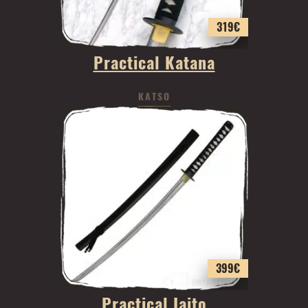
319
€
Practical Katana
KATSO
399
€
Practical Iaito