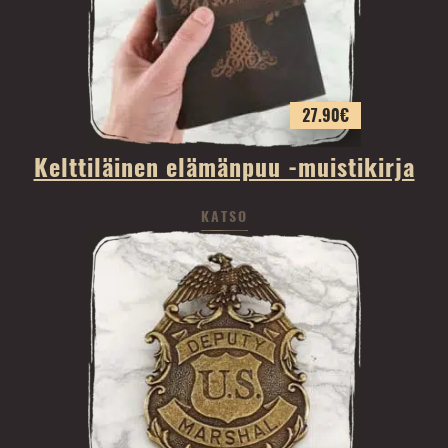
27.90
€
Kelttiläinen elämänpuu -muistikirja
KATSO