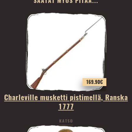
SAATAT MYÖS PITÄÄ...
169.90
€
Charleville musketti pistimellä, Ranska
1777
KATSO