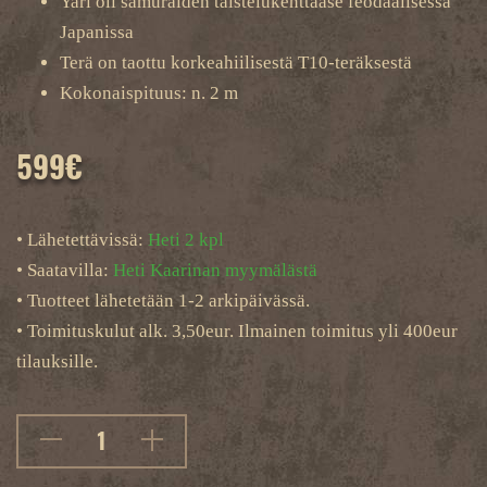
Yari oli samuraiden taistelukenttäase feodaalisessa
Japanissa
Terä on taottu korkeahiilisestä T10-teräksestä
Kokonaispituus: n. 2 m
599
€
• Lähetettävissä:
Heti 2 kpl
• Saatavilla:
Heti Kaarinan myymälästä
• Tuotteet lähetetään 1-2 arkipäivässä.
• Toimituskulut alk. 3,50eur. Ilmainen toimitus yli 400eur
tilauksille.