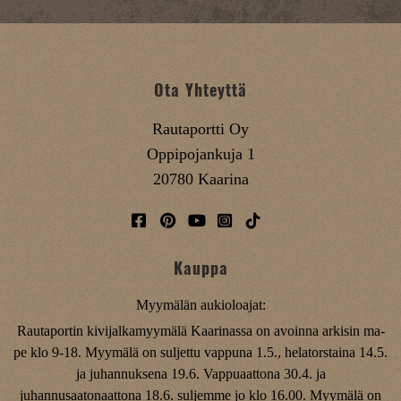
Ota Yhteyttä
Rautaportti Oy
Oppipojankuja 1
20780 Kaarina
Kauppa
Myymälän aukioloajat:
Rautaportin kivijalkamyymälä Kaarinassa on avoinna arkisin ma-
pe klo 9-18. Myymälä on suljettu vappuna 1.5., helatorstaina 14.5.
ja juhannuksena 19.6. Vappuaattona 30.4. ja
juhannusaatonaattona 18.6. suljemme jo klo 16.00. Myymälä on