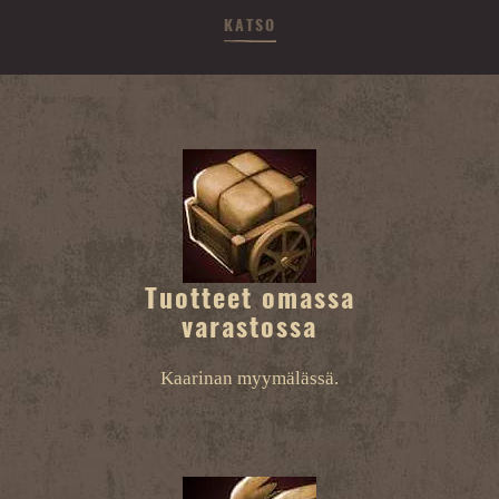
KATSO
Tuotteet omassa
varastossa
Kaarinan myymälässä.