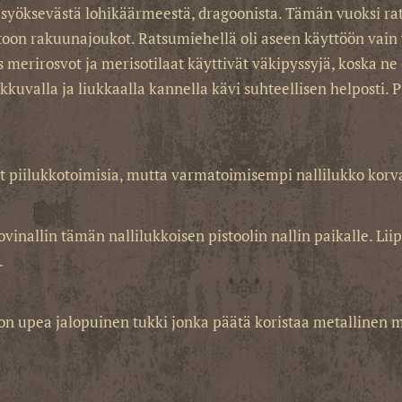
 syöksevästä lohikäärmeestä, dragoonista. Tämän vuoksi rat
on rakuunajoukot. Ratsumiehellä oli aseen käyttöön vain yk
s merirosvot ja merisotilaat käyttivät väkipyssyjä, koska ne 
kuvalla ja liukkaalla kannella kävi suhteellisen helposti. 
t piilukkotoimisia, mutta varmatoimisempi nallilukko korva
inallin tämän nallilukkoisen pistoolin nallin paikalle. Liip
.
 on upea jalopuinen tukki jonka päätä koristaa metallinen 