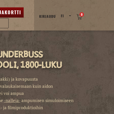
JAKORTTI
0
FI
KIRJAUDU
underbuss
oli, 1800-luku
akki) ja kovapuusta
ivalaukaisemaan kuin aidon
ei voi ampua
me
-nalleja-
ampumisen simuloimiseen
- ja filmiproduktioihin