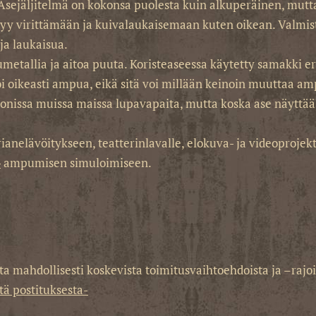
 Asejäljitelmä on kokonsa puolesta kuin alkuperäinen, mutt
yy virittämään ja kuivalaukaisemaan kuten oikean. Valmis
ja laukaisua.
etallia ja aitoa puuta. Koristeaseessa käytetty samakki ero
oi oikeasti ampua, eikä sitä voi millään keinoin muuttaa 
sa muissa maissa lupavapaita, mutta koska ase näyttää oikea
anelävöitykseen, teatterinlavalle, elokuva- ja videoprojektei
-
ampumisen simuloimiseen.
 mahdollisesti koskevista toimitusvaihtoehdoista ja –rajoit
tä postituksesta-