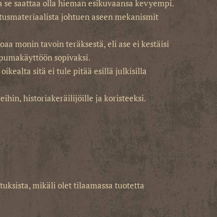
a se saattaa olla hieman esikuvaansa kevyempi.
tusmateriaalista johtuen aseen mekanismit
aa monin tavoin teräksestä, eli ase ei kestäisi
ampumakäyttöön sopivaksi.
lta sitä ei tule pitää esillä julkisilla
hin, historiakeräilijöille ja koristeeksi.
uksista, mikäli olet tilaamassa tuotetta