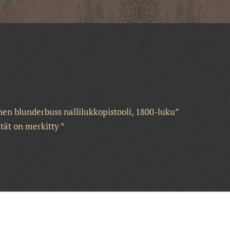
inen blunderbuss nallilukkopistooli, 1800-luku”
ntät on merkitty
*