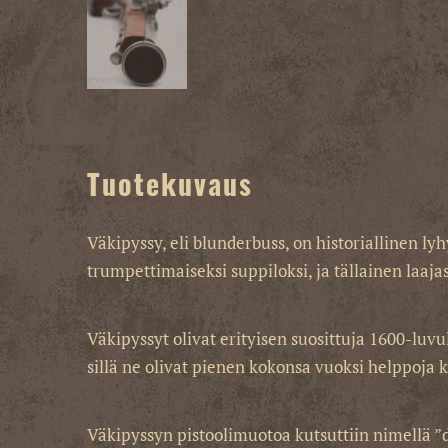
Tuotekuvaus
Väkipyssy, eli blunderbuss, on historiallinen 
trumpettimaiseksi suppiloksi, ja tällainen laaj
Väkipyssyt olivat erityisen suosittuja 1600-luv
sillä ne olivat pienen kokonsa vuoksi helppoja 
Väkipyssyn pistoolimuotoa kutsuttiin nimellä ”d