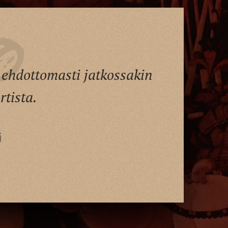
 ehdottomasti jatkossakin
tista.
i