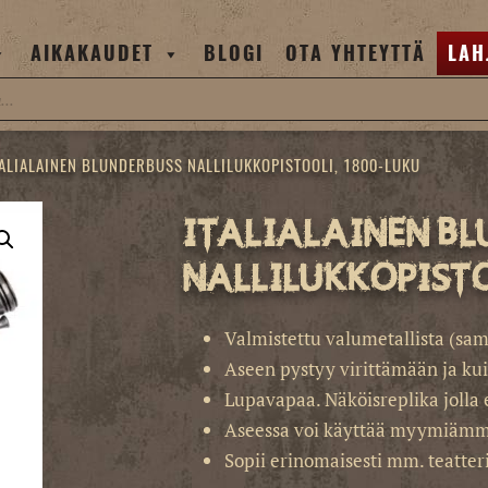
AIKAKAUDET
BLOGI
OTA YHTEYTTÄ
LAH
TALIALAINEN BLUNDERBUSS NALLILUKKOPISTOOLI, 1800-LUKU
Italialainen bl
nallilukkopisto
Valmistettu valumetallista (sam
Aseen pystyy virittämään ja ku
Lupavapaa. Näköisreplika jolla 
Aseessa voi käyttää myymiäm
Sopii erinomaisesti mm. teatteri