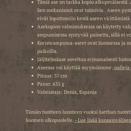
Tämä ase on tarkka kopio alkuperäisestä.
Sen mekanismit ovat toimivia. Aseen pyst
eivät loputtomiin kestä aseen virittämistä 
Asekopion valmistuksessa on käytetty valum
ampumisessa syntyvää painetta, sillä ei v
Koristeampuma-aseet ovat Suomessa ja monis
paikoilla.
Jäljitelmäase soveltuu erinomaisesti histori
Aseessa voi käyttää myymiämme
-nalleja
Pituus: 37 cm
Paino: 635 g
Valmistaja: Denix, Espanja
Tämän tuotteen luonteen vuoksi luethan tuotetta
Suomen ulkopuolelle.
–Lue lisää kansainvälises