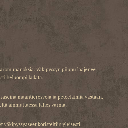
autaromupanoksia. Väkipyssyn piippu laajenee
sti helpompi ladata.
tusaseina maantierosvoja ja petoeläimiä vastaan,
ydeltä ammuttaessa lähes varma.
 väkipyssyaseet koristeltiin yleisesti