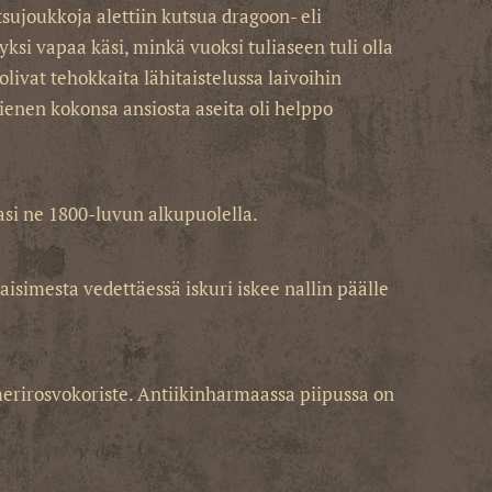
sujoukkoja alettiin kutsua dragoon- eli
si vapaa käsi, minkä vuoksi tuliaseen tuli olla
olivat tehokkaita lähitaistelussa laivoihin
Pienen kokonsa ansiosta aseita oli helppo
si ne 1800-luvun alkupuolella.
aisimesta vedettäessä iskuri iskee nallin päälle
merirosvokoriste. Antiikinharmaassa piipussa on