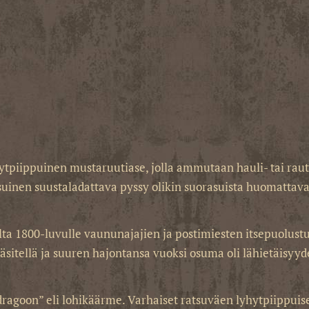
lyhytpiippuinen mustaruutiase, jolla ammutaan hauli- tai r
asuinen suustaladattava pyssy olikin suorasuista huomattava
ulta 1800-luvulle vaununajajien ja postimiesten itsepuolus
käsitellä ja suuren hajontansa vuoksi osuma oli lähietäisy
ragoon” eli lohikäärme. Varhaiset ratsuväen lyhytpiippuiset