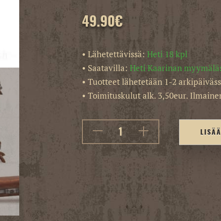
49.90
€
• Lähetettävissä:
Heti 18 kpl
• Saatavilla:
Heti Kaarinan myymälä
• Tuotteet lähetetään 1-2 arkipäiväss
• Toimituskulut alk. 3,50eur. Ilmainen
LISÄ