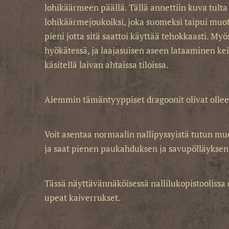
lohikäärmeen päällä. Tällä annettiin kuva tulta
lohikäärmejoukoiksi, joka suomeksi taipui muoto
pieni jotta sitä saattoi käyttää tehokkaasti. Myö
hyökätessä, ja laajasuisen aseen lataaminen keik
käsitellä laivan ahtaissa tiloissa.
Aiemmin tämäntyyppiset dragoonit olivat ollee
Voit asentaa normaalin nallipyssyistä tutun muov
ja saat pienen paukahduksen ja savupölläyksen
Tässä näyttävännäköisessä nallilukopistoolissa
upeat kaiverrukset.