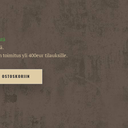
stä
ä.
 toimitus yli 400eur tilauksille.
Ä OSTOSKORIIN