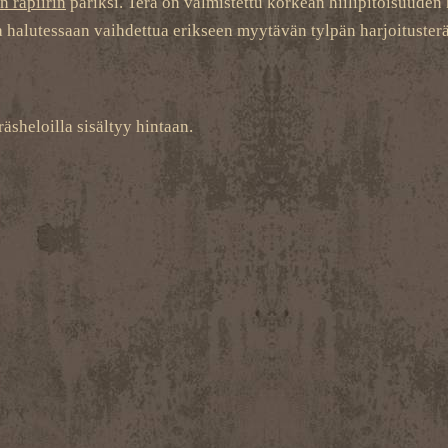
n rapiirin
pariksi. Terä on valmistettu korkean hiilipitoisuuden h
a halutessaan vaihdettua erikseen myytävän tylpän harjoitusterän
äsheloilla sisältyy hintaan.