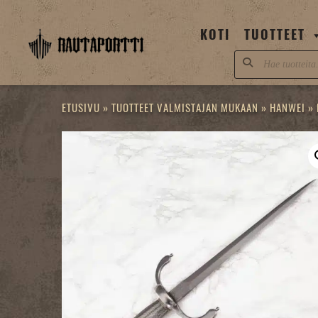
Skip
to
KOTI
TUOTTEET
content
Products
search
ETUSIVU
»
TUOTTEET VALMISTAJAN MUKAAN
»
HANWEI
»