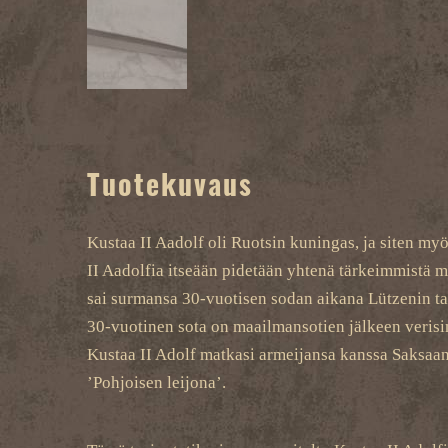
Tuotekuvaus
Kustaa II Aadolf oli Ruotsin kuningas, ja siten my
II Aadolfia itseään pidetään yhtenä tärkeimmistä m
sai surmansa 30-vuotisen sodan aikana Lützenin ta
30-vuotinen sota on maailmansotien jälkeen verisin j
Kustaa II Adolf matkasi armeijansa kanssa Saksaan t
’Pohjoisen leijona’.