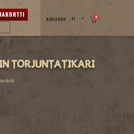
JAKORTTI
0
FI
KIRJAUDU
in torjuntatikari
terästä