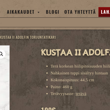
AIKAKAUDET
BLOGI
OTA YHTEYTTÄ
LAH
KUSTAA II ADOLFIN TORJUNTATIKARI
Kustaa II Adolf
Terä korkean hiilipitoisuuden hiili
Nahkainen tuppi sisältyy hintaan
Kokonaispituus: 44,5 cm
Paino: 460 g
Terävyysaste:
terävä