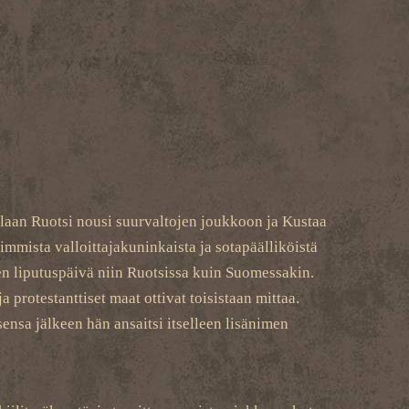
llaan Ruotsi nousi suurvaltojen joukkoon ja Kustaa
mmista valloittajakuninkaista ja sotapäälliköistä
en liputuspäivä niin Ruotsissa kuin Suomessakin.
 protestanttiset maat ottivat toisistaan mittaa.
ensa jälkeen hän ansaitsi itselleen lisänimen