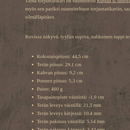
Tämä torjuntatikari on suunniteltu
Kustaa II Adolfi
myös sen pariksi suunniteltuun torjuntatikariin, sa
silmälläpitäen.
Kuvissa näkyvä, tyyliin sopiva, nahkainen tuppi ter
Kokonaispituus: 44,5 cm
Terän pituus: 29,1 cm
Kahvan pituus: 9,2 cm
Ponnen pituus: 5,3 cm
Paino: 460 g
Tasapainopiste väististä: -1,9 cm
Terän leveys väistillä: 21,5 mm
Terän leveys kärjessä: 10,4 mm
Terän paksuus väistillä: 5,14 mm
Terän paksuus kärjessä: 3,42 mm