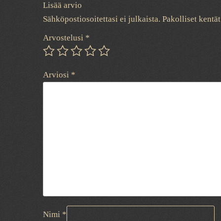
Lisää arvio
Sähköpostiosoitettasi ei julkaista.
Pakolliset kentä
Arvostelusi
*
Arviosi
*
Nimi
*