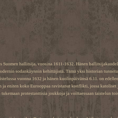
ös Suomen hallitsija, vuosina 1611-1632. Hänen hallitsijakaude
odernin sodankäynnin kehittäjistä. Tämä yksi historian tunnetui
istelussa vuonna 1632 ja hänen kuolinpäivänsä 6.11. on edelle
a eniten koko Eurooppaa ravistanut konflikti, jossa katoliset ja
ukemaan protestanttisia joukkoja ja voittaessaan taistelun tois