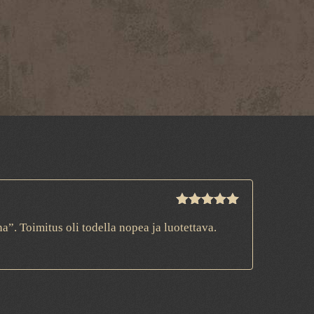
Arvostelu
na”. Toimitus oli todella nopea ja luotettava.
tuotteesta:
5
/ 5