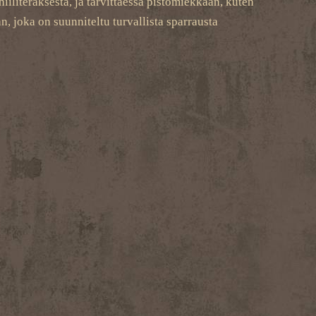
iiliteräksestä, ja tarvittaessa pistomiekkaan, kuten
, joka on suunniteltu turvallista sparrausta