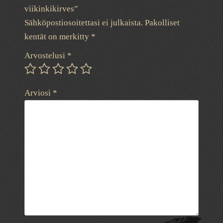
viikinkikirves”
Sähköpostiosoitettasi ei julkaista.
Pakolliset
kentät on merkitty
*
Arvostelusi
*
Arviosi
*