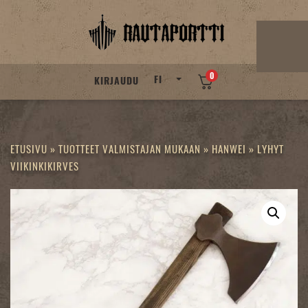
Skip
to
content
0
FI
KIRJAUDU
ETUSIVU
»
TUOTTEET VALMISTAJAN MUKAAN
»
HANWEI
»
LYHYT
VIIKINKIKIRVES