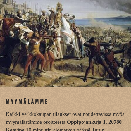
MYYMÄLÄMME
Kaikki verkkokaupan tilaukset ovat noudettavissa myös
myymälästämme osoitteesta
Oppipojankuja 1, 20780
Kaarina
10 minuutin ajomatkan päässä Turun