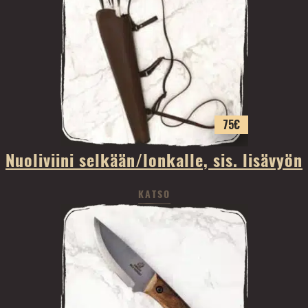
75
€
Nuoliviini selkään/lonkalle, sis. lisävyön
KATSO