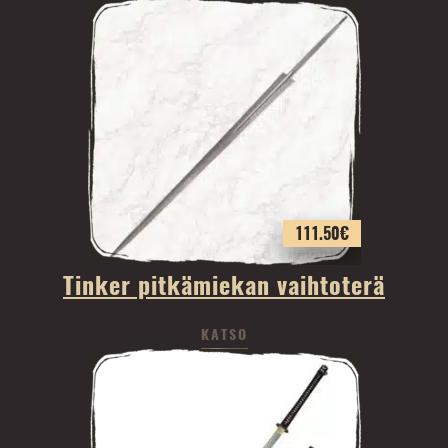
111.50
€
Tinker pitkämiekan vaihtoterä
KATSO