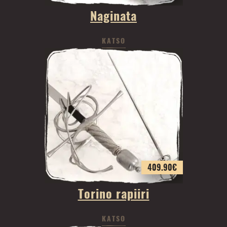
Naginata
KATSO
409.90
€
Torino rapiiri
KATSO