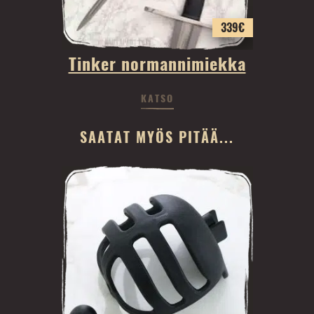
339
€
Tinker normannimiekka
KATSO
SAATAT MYÖS PITÄÄ...