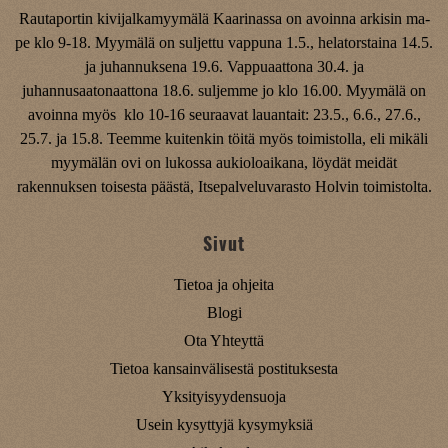
Rautaportin kivijalkamyymälä Kaarinassa on avoinna arkisin ma-
pe klo 9-18. Myymälä on suljettu vappuna 1.5., helatorstaina 14.5.
ja juhannuksena 19.6. Vappuaattona 30.4. ja
juhannusaatonaattona 18.6. suljemme jo klo 16.00. Myymälä on
avoinna myös klo 10-16 seuraavat lauantait: 23.5., 6.6., 27.6.,
25.7. ja 15.8. Teemme kuitenkin töitä myös toimistolla, eli mikäli
myymälän ovi on lukossa aukioloaikana, löydät meidät
rakennuksen toisesta päästä, Itsepalveluvarasto Holvin toimistolta.
Sivut
Tietoa ja ohjeita
Blogi
Ota Yhteyttä
Tietoa kansainvälisestä postituksesta
Yksityisyydensuoja
Usein kysyttyjä kysymyksiä