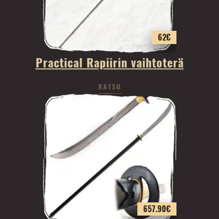
62
€
Practical Rapiirin vaihtoterä
KATSO
657.90
€