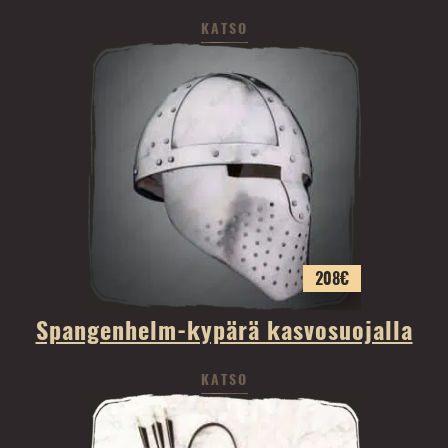
KATSO
208
€
Spangenhelm-kypärä kasvosuojalla
KATSO