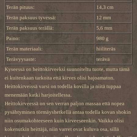
Terän pituus:
14,3 cm
Terän paksuus tyvessä:
12 mm
Terän paksuus terällä:
5,6 mm
Paino:
980 g
Terän materiaali:
hiiliteräs
Terävyysaste:
terävä
Kyseessä on heittokirveeksi suunniteltu tuote, mutta tämä
ei kuitenkaan tarkoita että kirves olisi hajoamaton.
Heittokirveissä varsi on todella kovilla ja niitä tuppaa
menemään katki harjoitellessa.
Heittokirveessä on sen verran paljon massaa että nopea
pysähtyminen törmäyshetkellä antaa todella kovan shokin
niin osumakohteeseen kuin kirveeseenkin. Vaikka olisi
kokenutkin heittäjä, niin varret ovat kuluva osa, sillä