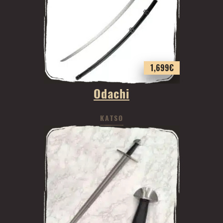
1,699
€
Odachi
KATSO