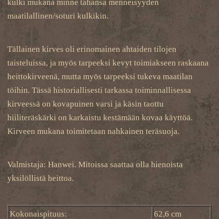
kulki mukana minne tahansa menneisyyden
maatilallinen/soturi kulkikin.
Tällainen kirves oli erinomainen ahtaiden tilojen
taisteluissa, ja myös tarpeeksi kevyt toimiakseen raskaana
heittokirveenä, mutta myös tarpeeksi tukeva maatilan
töihin. Tässä historiallisesti tarkassa toiminnallisessa
kirveessä on kovapuinen varsi ja käsin taottu
hiiliteräskärki on karkaistu kestämään kovaa käyttöä.
Kirveen mukana toimitetaan nahkainen teräsuoja.
Valmistaja: Hanwei. Mitoissa saattaa olla hienoista
yksilöllistä heittoa.
Kokonaispituus:
62,6 cm