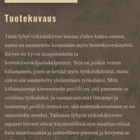
Tuotekuvaus
Tämä lyhyt viikinkikirves loistaa yhden käden aseena,
mutta on suunniteltu kestämään myös heittokirveskäyttöä.
Kirves on hyvin tasapainotettu ja
heittokirveskilpailukelpoinen. Terä on jonkin verran
kiilamainen, joten se kestää myös työkalukäyttöä, mutta
sitä ei ole suunniteltu yksinomaan työkaluksi. Mitä
kiilamaisempi kirveenterän profiili on, sitä paremmin se
soveltuu työkaluksi, ja vastaavasti mitä litteämpi ja
tasaisempi profiili terässä on, sitä todennäköisemmin se on
suunniteltu aseeksi. Tällaisen lyhyen viikinkikirveen
tapaiset kirveet olivat käytännöllisiä niin maatilan töissä
kuin taistelussakin ja suhteellisen pienenä ja kevyenä se