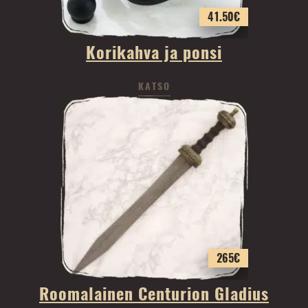
41.50
€
Korikahva ja ponsi
KATSO
265
€
Roomalainen Centurion Gladius