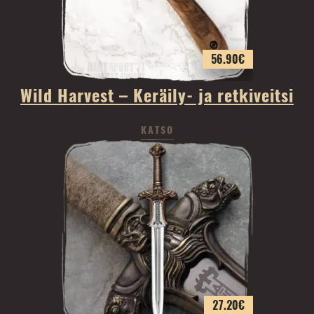
56.90
€
Wild Harvest – Keräily- ja retkiveitsi
KATSO
27.20
€