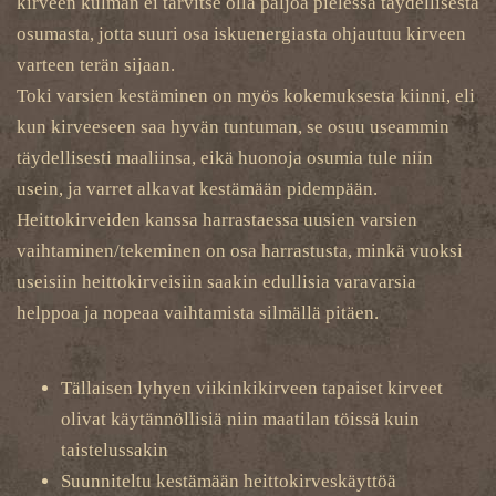
kirveen kulman ei tarvitse olla paljoa pielessä täydellisestä
osumasta, jotta suuri osa iskuenergiasta ohjautuu kirveen
varteen terän sijaan.
Toki varsien kestäminen on myös kokemuksesta kiinni, eli
kun kirveeseen saa hyvän tuntuman, se osuu useammin
täydellisesti maaliinsa, eikä huonoja osumia tule niin
usein, ja varret alkavat kestämään pidempään.
Heittokirveiden kanssa harrastaessa uusien varsien
vaihtaminen/tekeminen on osa harrastusta, minkä vuoksi
useisiin heittokirveisiin saakin edullisia varavarsia
helppoa ja nopeaa vaihtamista silmällä pitäen.
Tällaisen lyhyen viikinkikirveen tapaiset kirveet
olivat käytännöllisiä niin maatilan töissä kuin
taistelussakin
Suunniteltu kestämään heittokirveskäyttöä