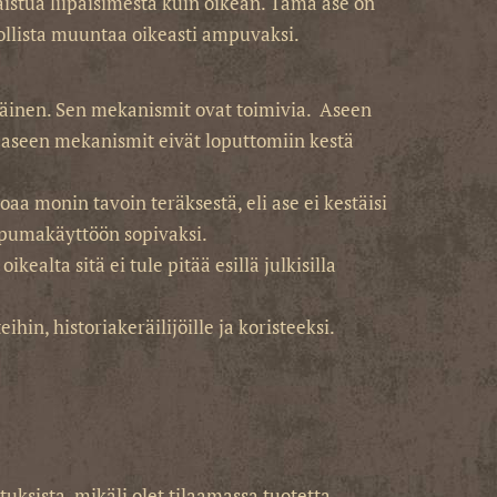
aistua liipaisimesta kuin oikean. Tämä ase on
dollista muuntaa oikeasti ampuvaksi.
räinen. Sen mekanismit ovat toimivia. Aseen
 aseen mekanismit eivät loputtomiin kestä
aa monin tavoin teräksestä, eli ase ei kestäisi
ampumakäyttöön sopivaksi.
lta sitä ei tule pitää esillä julkisilla
hin, historiakeräilijöille ja koristeeksi.
uksista, mikäli olet tilaamassa tuotetta