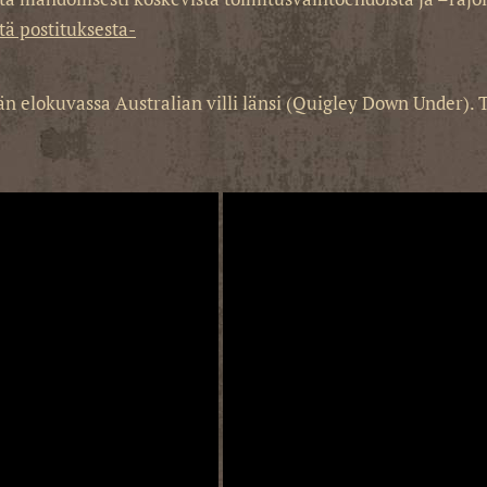
tä postituksesta-
n elokuvassa Australian villi länsi (Quigley Down Under). To