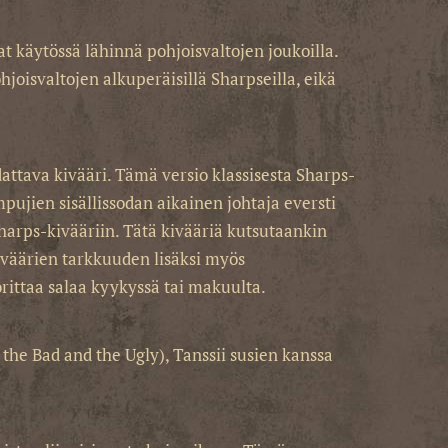
at käytössä lähinnä pohjoisvaltojen joukoilla.
hjoisvaltojen alkuperäisillä Sharpseilla, eikä
dattava kivääri. Tämä versio klassisesta Sharps-
pujien sisällissodan aikainen johtaja eversti
harps-kivääriin. Tätä kivääriä kutsutaankin
väärien tarkkuuden lisäksi myös
rittaa salaa kyykyssä tai makuulta.
the Bad and the Ugly), Tanssii susien kanssa