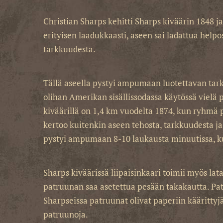
Christian Sharps kehitti Sharps kiväärin 1848 ja
erityisen laadukkaasti, aseen sai ladattua helpo
tarkkuudesta.
Tällä aseella pystyi ampumaan luotettavan tar
olihan Amerikan sisällissodassa käytössä vielä
kiväärillä on 1,4 km vuodelta 1874, kun ryhmä 
kertoo kuitenkin aseen tehosta, tarkkuudesta j
pystyi ampumaan 8-10 laukausta minuutissa, ku
Sharps kiväärissä liipaisinkaari toimii myös lat
patruunan saa asetettua pesään takakautta. Patru
Sharpseissa patruunat olivat paperiin kääritt
patruunoja.