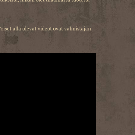
iset alla olevat videot ovat valmistajan