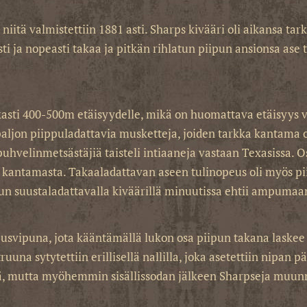
 niitä valmistettiin 1881 asti. Sharps kivääri oli aikansa ta
sti ja nopeasti takaa ja pitkän rihlatun piipun ansionsa ase 
kasti 400-500m etäisyydelle, mikä on huomattava etäisyys
 paljon piippuladattavia musketteja, joiden tarkka kantama
puhvelinmetsästäjiä taisteli intiaaneja vastaan Texasissa.
a kantamasta. Takaaladattavan aseen tulinopeus oli myös pi
n suustaladattavalla kiväärillä minuutissa ehtii ampumaan
ausvipuna, jota kääntämällä lukon osa piipun takana laskee 
una sytytettiin erillisellä nallilla, joka asetettiin nipan p
yjä, mutta myöhemmin sisällissodan jälkeen Sharpseja muun