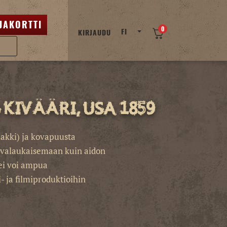
JAKORTTI
0
FI
KIRJAUDU
 kivääri, USA 1859
akki) ja kovapuusta
ivalaukaisemaan kuin aidon
ei voi ampua
- ja filmiproduktioihin