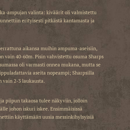
rkka-ampujan valinta: kiväärit oli valmistettu
tunnettiin erityisesti pitkästä kantamasta ja
 verrattuna aikansa muihin ampuma-aseisiin,
 on vain 40-60m. Pisin vahvistettu osuma Sharps
 Osumassa oli varmasti onnea mukana, mutta se
ippuladattavia aseita nopeampi; Sharpsilla
 vain 2-3 laukausta.
ja piipun takaosa tulee näkyviin, jolloin
äälle johon iskuri iskee. Ensimmäisissä
nettiin käyttämään uusia messinkihylsyisiä