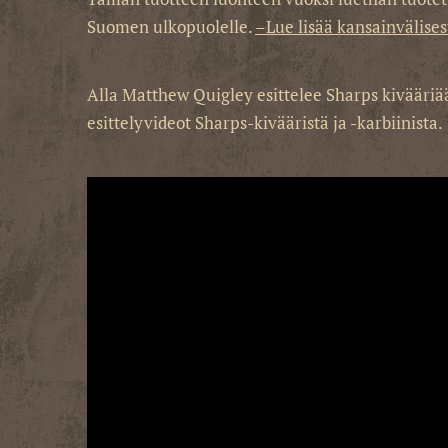
Suomen ulkopuolelle.
–Lue lisää kansainvälises
Alla Matthew Quigley esittelee Sharps kivääriää
esittelyvideot Sharps-kivääristä ja -karbiinista.