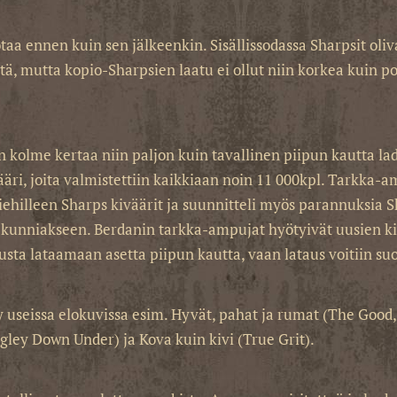
otaa ennen kuin sen jälkeenkin. Sisällissodassa Sharpsit oliv
tä, mutta kopio-Sharpsien laatu ei ollut niin korkea kuin po
in kolme kertaa niin paljon kuin tavallinen piipun kautta la
äri, joita valmistettiin kaikkiaan noin 11 000kpl. Tarkka-am
hilleen Sharps kiväärit ja suunnitteli myös parannuksia S
 kunniakseen. Berdanin tarkka-ampujat hyötyivät uusien ki
sta lataamaan asetta piipun kautta, vaan lataus voitiin suo
 useissa elokuvissa esim. Hyvät, pahat ja rumat (The Good, 
igley Down Under) ja Kova kuin kivi (True Grit).