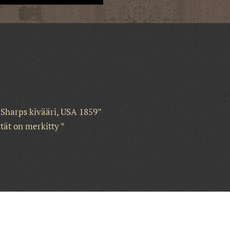
 Sharps kivääri, USA 1859”
ntät on merkitty
*