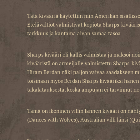
Tätä kivääriä käytettiin niin Amerikan sisälliss
Etelävaltiot valmistivat kopiota Sharps-kivääris
tarkkuus ja kantama aivan samaa tasoa.
Sharps kivääri oli kallis valmistaa ja maksoi no
kivääristä on armeijalle valmistettu Sharps-kivä
Hiram Berdan näki paljon vaivaa saadakseen mie
toisinaan myös Berdan Sharps kivääriksi hänen
takalatauksesta, koska ampujan ei tarvinnut nou
Tämä on ikoninen villin lännen kivääri on nähty
(Dances with Wolves), Australian villi länsi (Qu