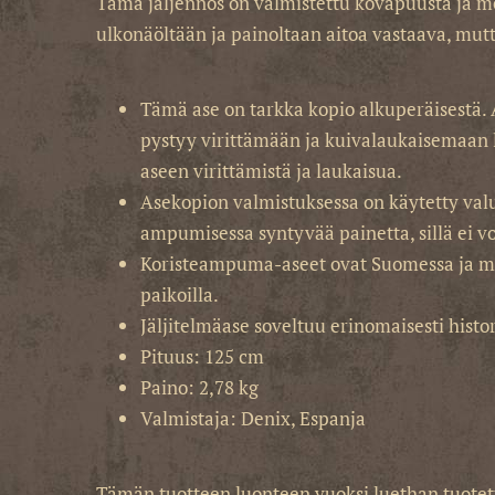
Tämä jäljennös on valmistettu kovapuusta ja met
ulkonäöltään ja painoltaan aitoa vastaava, mutt
Tämä ase on tarkka kopio alkuperäisestä.
pystyy virittämään ja kuivalaukaisemaan l
aseen virittämistä ja laukaisua.
Asekopion valmistuksessa on käytetty valum
ampumisessa syntyvää painetta, sillä ei v
Koristeampuma-aseet ovat Suomessa ja monis
paikoilla.
Jäljitelmäase soveltuu erinomaisesti histori
Pituus: 125 cm
Paino: 2,78 kg
Valmistaja: Denix, Espanja
Tämän tuotteen luonteen vuoksi luethan tuotetta