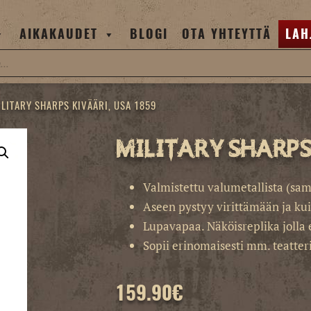
AIKAKAUDET
BLOGI
OTA YHTEYTTÄ
LAH
ILITARY SHARPS KIVÄÄRI, USA 1859
Military Sharps
Valmistettu valumetallista (sam
Aseen pystyy virittämään ja ku
Lupavapaa. Näköisreplika jolla 
Sopii erinomaisesti mm. teatteri
159.90
€