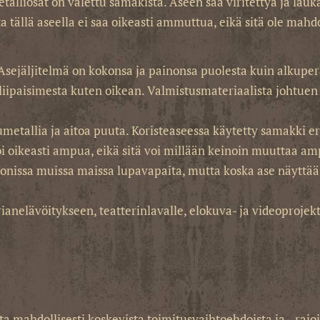
alliosat on valettu samakista. Aseen saa viritettyä ja lauk
a tällä aseella ei saa oikeasti ammuttua, eikä sitä ole mah
 Asejäljitelmä on kokonsa ja painonsa puolesta kuin alkupe
iipaisimesta kuten oikean. Valmistusmateriaalista johtuen
etallia ja aitoa puuta. Koristeaseessa käytetty samakki ero
oi oikeasti ampua, eikä sitä voi millään keinoin muuttaa 
sa muissa maissa lupavapaita, mutta koska ase näyttää oikea
anelävöitykseen, teatterinlavalle, elokuva- ja videoprojektei
 mahdollisesti koskevista toimitusvaihtoehdoista ja –rajoit