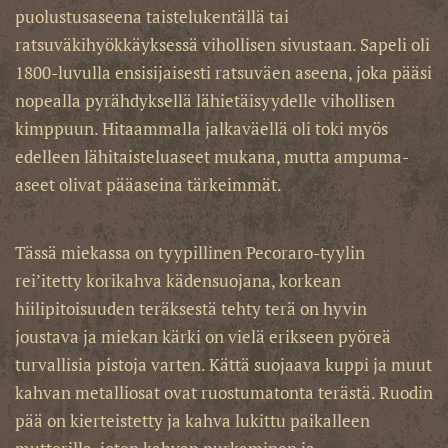
puolustusaseena taistelukentällä tai
ratsuväkihyökkäyksessä vihollisen sivustaan. Sapeli oli
1800-luvulla ensisijaisesti ratsuväen aseena, joka pääsi
nopealla pyrähdyksellä lähietäisyydelle vihollisen
kimppuun. Hitaammalla jalkaväellä oli toki myös
edelleen lähitaisteluaseet mukana, mutta ampuma-
aseet olivat pääaseina tärkeimmät.
Tässä miekassa on tyypillinen Pecoraro-tyylin
rei’itetty korikahva kädensuojana, korkean
hiilipitoisuuden teräksestä tehty terä on hyvin
joustava ja miekan kärki on vielä erikseen pyöreä
turvallisia pistoja varten. Kättä suojaava kuppi ja muut
kahvan metalliosat ovat ruostumatonta terästä. Ruodin
pää on kierteistetty ja kahva lukittu paikalleen