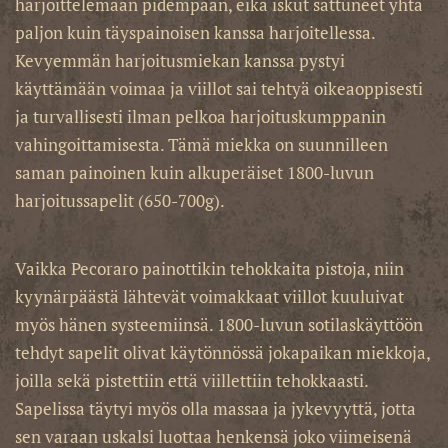
harjoittelemaan pidempään, eikä iskut sattuneet yhtä
paljon kuin täyspainoisen kanssa harjoitellessa.
Kevyemmän harjoitusmiekan kanssa pystyi
käyttämään voimaa ja viillot sai tehtyä oikeaoppisesti
ja turvallisesti ilman pelkoa harjoituskumppanin
vahingoittamisesta. Tämä miekka on suunnilleen
saman painoinen kuin alkuperäiset 1800-luvun
harjoitussapelit (650-700g).
Vaikka Pecoraro painottikin tehokkaita pistoja, niin
kyynärpäästä lähtevät voimakkaat viillot kuuluivat
myös hänen systeemiinsä. 1800-luvun sotilaskäyttöön
tehdyt sapelit olivat käytönnössä jokapaikan miekkoja,
joilla sekä pistettiin että viillettiin tehokkaasti.
Sapelissa täytyi myös olla massaa ja jykevyyttä, jotta
sen varaan uskalsi luottaa henkensä joko viimeisenä