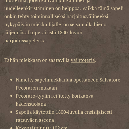
mutterilla, joten kahvan purkaminen ja
uudelleenkiristäminen on helppoa. Vaikka tämä sapeli
onkin tehty toiminnalliseksi harjoitusvälineeksi
nykypäivän miekkailijalle, on se samalla hieno
jäljennös alkuperäisistä 1800-luvun
harjoitussapeleista.
Tähän miekkaan on saatavilla
vaihtoteriä
.
Nimetty sapelimiekkailua opettaneen Salvatore
Pecoraron mukaan
Pecoraro-tyylin rei’itetty korikahva
kädensuojana
Sapelia käytettiin 1800-luvulla ensisijaisesti
ratsuväen aseena
Kokonaispituus: 102 cm