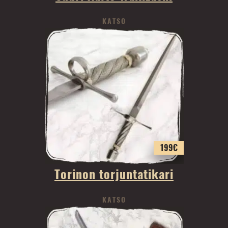
KATSO
199
€
Torinon torjuntatikari
KATSO