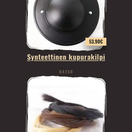
53.90
€
Synteettinen kupurakilpi
KATSO