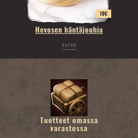
10
€
Hevosen häntäjouhia
KATSO
Tuotteet omassa
varastossa