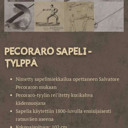
Pecoraro sapeli -
tylppä
Nimetty sapelimiekkailua opettaneen Salvatore
Pecoraron mukaan
Pecoraro-tyylin rei’itetty korikahva
kädensuojana
Sapelia käytettiin 1800-luvulla ensisijaisesti
ratsuväen aseena
Kokonaispituus: 102 cm