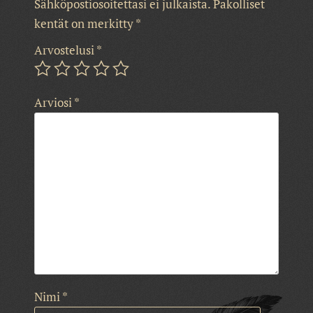
Sähköpostiosoitettasi ei julkaista.
Pakolliset
kentät on merkitty
*
Arvostelusi
*
Arviosi
*
Nimi
*