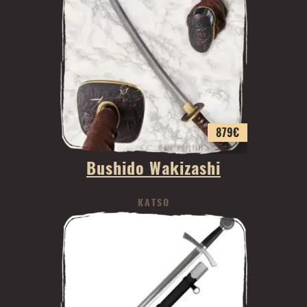
879
€
Bushido Wakizashi
KATSO