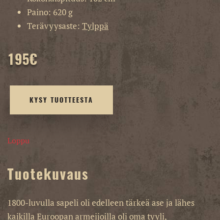
Paino: 620 g
Terävyysaste:
Tylppä
195
€
KYSY TUOTTEESTA
Loppu
Tuotekuvaus
1800-luvulla sapeli oli edelleen tärkeä ase ja lähes
kaikilla Euroopan armeijoilla oli oma tyyli,