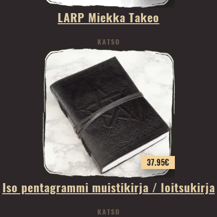
LARP Miekka Takeo
KATSO
37.95
€
Iso pentagrammi muistikirja / loitsukirja
KATSO