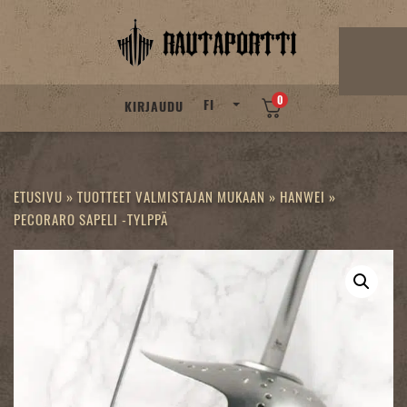
Skip
to
content
0
FI
KIRJAUDU
ETUSIVU
»
TUOTTEET VALMISTAJAN MUKAAN
»
HANWEI
»
PECORARO SAPELI -TYLPPÄ