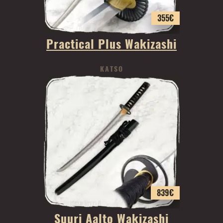
355
€
Practical Plus Wakizashi
KATSO
839
€
Suuri Aalto Wakizashi