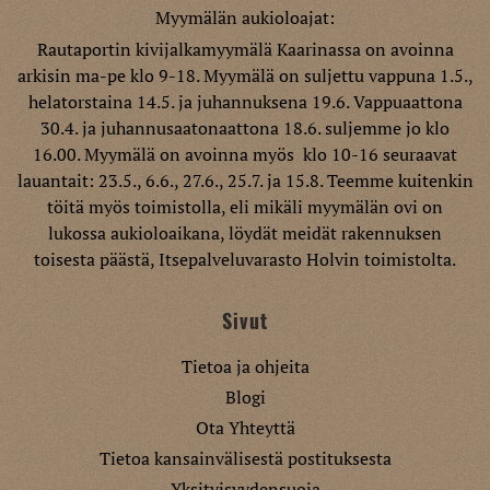
Myymälän aukioloajat:
Rautaportin kivijalkamyymälä Kaarinassa on avoinna
arkisin ma-pe klo 9-18. Myymälä on suljettu vappuna 1.5.,
helatorstaina 14.5. ja juhannuksena 19.6. Vappuaattona
30.4. ja juhannusaatonaattona 18.6. suljemme jo klo
16.00. Myymälä on avoinna myös klo 10-16 seuraavat
lauantait: 23.5., 6.6., 27.6., 25.7. ja 15.8. Teemme kuitenkin
töitä myös toimistolla, eli mikäli myymälän ovi on
lukossa aukioloaikana, löydät meidät rakennuksen
toisesta päästä, Itsepalveluvarasto Holvin toimistolta.
Sivut
Tietoa ja ohjeita
Blogi
Ota Yhteyttä
Tietoa kansainvälisestä postituksesta
Yksityisyydensuoja