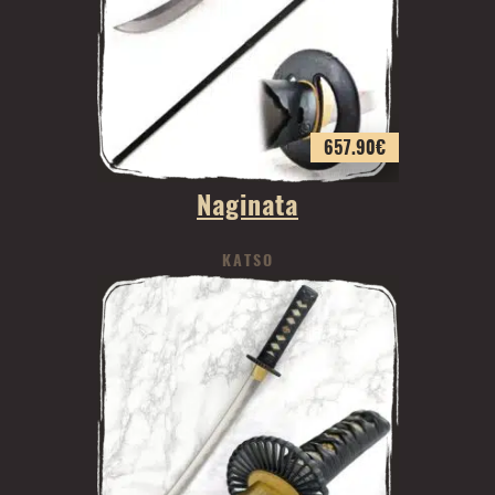
657.90
€
Naginata
KATSO