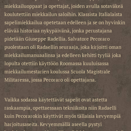
miekkailuoppaat ja opettajat, joiden avulla sotaväkeä
koulutettiin miekkailun saloihin. Klassista Italialaista
sapelimiekkailua opetetaan edelleen ja se on hyvinkin
elävää historiaa nykypäivänä, jonka perustajana
pidetään Giuseppe Radellia. Salvatore Pecoraro
puolestaan oli Radaellin seuraaja, joka kirjoitti oman
miekkailumanuaalinsa ja edelleen kehitti tyyliä joka
lopulta otettiin käyttöön Roomassa kuuluisassa
miekkailumestarien koulussa Scuola Magistrale
Militaressa, jossa Pecoraro oli opettajana.
Vaikka sodassa käytettävät sapelit ovat astetta
raskaampia, opettaessaan tekniikoita niin Radaelli
kuin Pecorarokin käyttivät myös tällaisia kevyempiä
harjoitusaseita. Kevyemmällä aseella pystyi