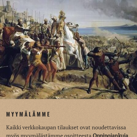
MYYMÄLÄMME
Kaikki verkkokaupan tilaukset ovat noudettavissa
myös myymälästämme osoitteesta
Oppipojankuja