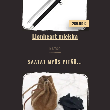
289.90
€
Lionheart miekka
KATSO
SAATAT MYÖS PITÄÄ...