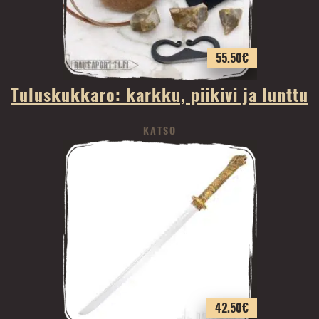
55.50
€
Tuluskukkaro: karkku, piikivi ja lunttu
KATSO
42.50
€