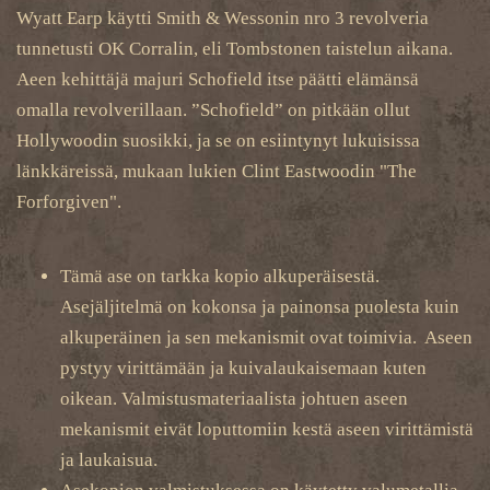
Wyatt Earp käytti Smith & Wessonin nro 3 revolveria
tunnetusti OK Corralin, eli Tombstonen taistelun aikana.
Aeen kehittäjä majuri Schofield itse päätti elämänsä
omalla revolverillaan. ”Schofield” on pitkään ollut
Hollywoodin suosikki, ja se on esiintynyt lukuisissa
länkkäreissä, mukaan lukien Clint Eastwoodin "The
Forforgiven".
Tämä ase on tarkka kopio alkuperäisestä.
Asejäljitelmä on kokonsa ja painonsa puolesta kuin
alkuperäinen ja sen mekanismit ovat toimivia. Aseen
pystyy virittämään ja kuivalaukaisemaan kuten
oikean. Valmistusmateriaalista johtuen aseen
mekanismit eivät loputtomiin kestä aseen virittämistä
ja laukaisua.