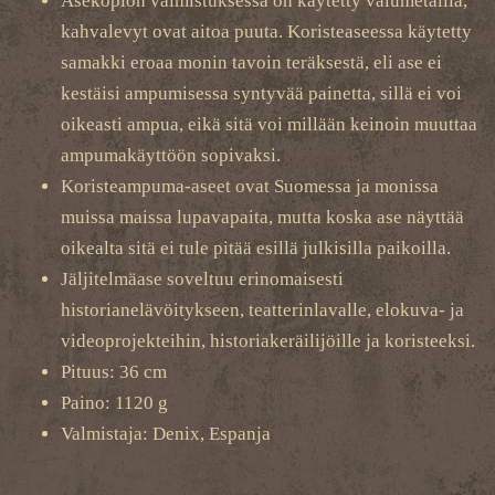
Asekopion valmistuksessa on käytetty valumetallia,
kahvalevyt ovat aitoa puuta. Koristeaseessa käytetty
samakki eroaa monin tavoin teräksestä, eli ase ei
kestäisi ampumisessa syntyvää painetta, sillä ei voi
oikeasti ampua, eikä sitä voi millään keinoin muuttaa
ampumakäyttöön sopivaksi.
Koristeampuma-aseet ovat Suomessa ja monissa
muissa maissa lupavapaita, mutta koska ase näyttää
oikealta sitä ei tule pitää esillä julkisilla paikoilla.
Jäljitelmäase soveltuu erinomaisesti
historianelävöitykseen, teatterinlavalle, elokuva- ja
videoprojekteihin, historiakeräilijöille ja koristeeksi.
Pituus: 36 cm
Paino: 1120 g
Valmistaja: Denix, Espanja