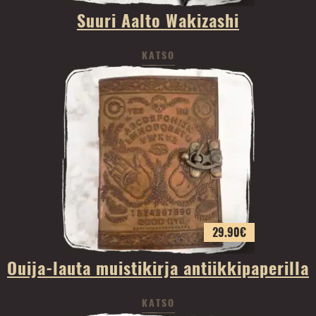
Suuri Aalto Wakizashi
KATSO
29.90
€
Ouija-lauta muistikirja antiikkipaperilla
KATSO