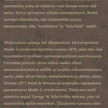
patruunoita, jotka oli kehitetty vain hieman ennen tätä
asetta. Hylsyt poistuivat rullasta automaattisesti. Kuten
useimpia klassikoita, sitä valmistettiin useina
muunnelmina, mm. "venäläinen" ja "Schofield" -mallit.
Yhdysvaltain armeija otti alkuperäisen .44-kaliiperisen
Model 3-revolverin käyttöön vuonna 1870, mikä teki siitä
ensimmäisen virallisen patruunakäyttöisen palvelusaseen.
Useimmat pistoolit olivat siihen saakka olleet
mustaruutikäyttöisiä nallilla ja luodilla erikseenladattavia
aseita, jotka olivat hitaita, monimutkaisia ​​ja alttiita säälle.
Vuonna 1875 Smith & Wesson sai armeijalta sopimuksen
parannetuista Model 3 -revolvereista. Tämä uusi malli
nimettiin majuri George W. Schofieldin mukaan, joka oli
suunnitellut mallin muutokset. Tilauksesta vastaava mies