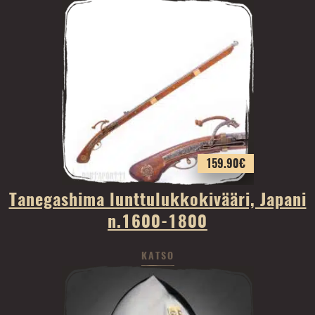
159.90
€
Tanegashima lunttulukkokivääri, Japani
n.1600-1800
KATSO