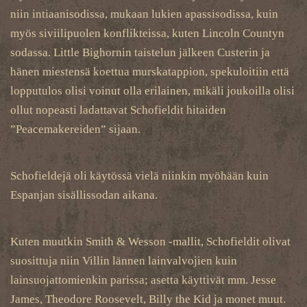
niin intiaanisodissa, mukaan lukien apassisodissa, kuin
myös siviilipuolen konflikteissa, kuten Lincoln Countyn
sodassa. Little Bighornin taistelun jälkeen Custerin ja
hänen miestensä koettua murskatappion, spekuloitiin että
lopputulos olisi voinut olla erilainen, mikäli joukoilla olisi
ollut nopeasti ladattavat Schofieldit hitaiden
”Peacemakereiden” sijaan.
Schofieldejä oli käytössä vielä niinkin myöhään kuin
Espanjan sisällissodan aikana.
Kuten muutkin Smith & Wesson -mallit, Schofieldit olivat
suosittuja niin Villin lännen lainvalvojien kuin
lainsuojattomienkin parissa; asetta käyttivät mm. Jesse
James, Theodore Roosevelt, Billy the Kid ja monet muut.