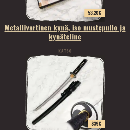
53.20
€
Metallivartinen kynä, iso mustepullo ja
kynäteline
KATSO
839
€