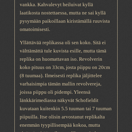
vankka. Kahvalevyt heiluivat kyllä
laatikosta nostettaessa, mutta ne sai kyllä
pysymään paikoillaan kiristämällä ruuvista
omatoimisesti.
Yllättävää replikassa oli sen koko. Sitä ei
välttämättä tule kuvista esille, mutta tämä
replika on huomattavan iso. Revolverin
koko pituus on 33cm, josta piippu on 20cm
(8 tuumaa). Ilmeisesti replika jäljittelee
varhaisimpia tämän mallin revolvereja,
joissa piippu oli pidempi. Yleensä
länkkärimediassa näkyvät Schofieldit
kuvataan kuitenkin 5.5 tuuman tai 7 tuuman
piipuilla. Itse olisin arvostanut replikalta
enemmän tyypillisempää kokoa, mutta