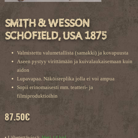
Smith & Wesson
Schofield, USA 1875
Valmistettu valumetallista (samakki) ja kovapuusta
Aseen pystyy virittämään ja kuivalaukaisemaan kuin
aidon
Lupavapaa. Näköisreplika jolla ei voi ampua
Sopii erinomaisesti mm. teatteri- ja
filmiproduktioihin
87.50
€
• Lähetettävissä:
Heti 14 kpl