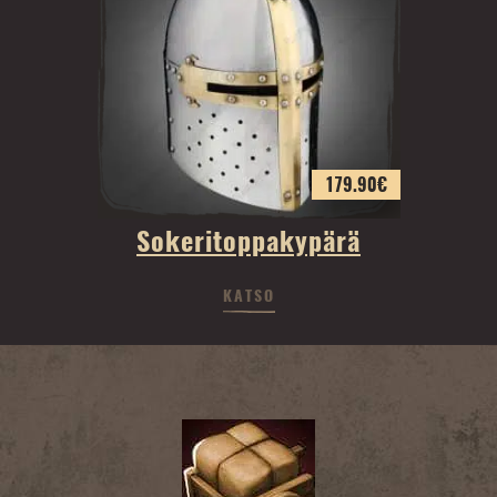
179.90
€
Sokeritoppakypärä
KATSO