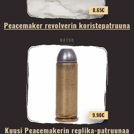
0.65
€
Peacemaker revolverin koristepatruuna
KATSO
9.90
€
Kuusi Peacemakerin replika-patruunaa