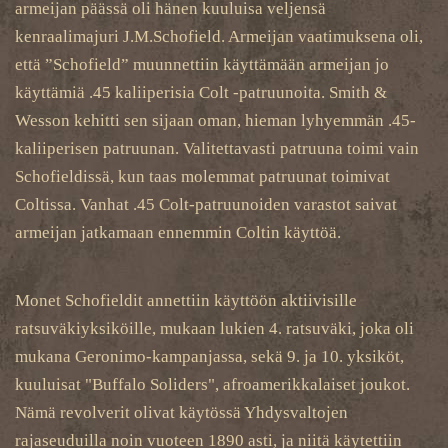
armeijan päässä oli hänen kuuluisa veljensä
kenraalimajuri J.M.Schofield. Armeijan vaatimuksena oli,
että ”Schofield” muunnettiin käyttämään armeijan jo
käyttämiä .45 kaliiperisia Colt -patruunoita. Smith &
Wesson kehitti sen sijaan oman, hieman lyhyemmän .45-
kaliiperisen patruunan. Valitettavasti patruuna toimi vain
Schofieldissä, kun taas molemmat patruunat toimivat
Coltissa. Vanhat .45 Colt-patruunoiden varastot saivat
armeijan jatkamaan ennemmin Coltin käyttöä.
Monet Schofieldit annettiin käyttöön aktiivisille
ratsuväkiyksiköille, mukaan lukien 4. ratsuväki, joka oli
mukana Geronimo-kampanjassa, sekä 9. ja 10. yksiköt,
kuuluisat "Buffalo Soliders", afroamerikkalaiset joukot.
Nämä revolverit olivat käytössä Yhdysvaltojen
rajaseuduilla noin vuoteen 1890 asti, ja niitä käytettiin