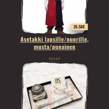
26.50
€
Asetakki lapsille/nuorille,
musta/punainen
KATSO