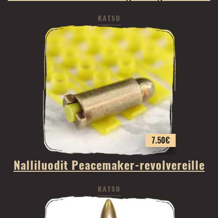
KATSO
7.50
€
Nalliluodit Peacemaker-revolvereille
KATSO