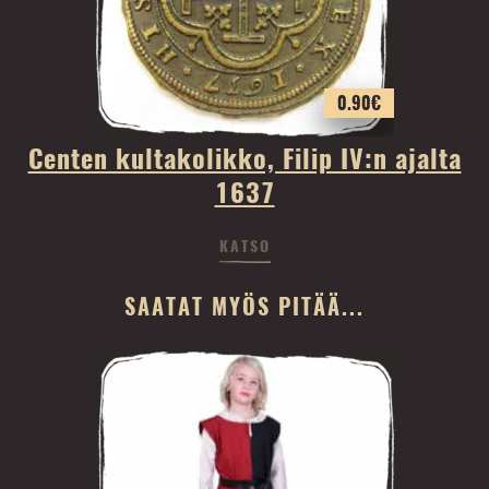
0.90
€
Centen kultakolikko, Filip IV:n ajalta
1637
KATSO
SAATAT MYÖS PITÄÄ...