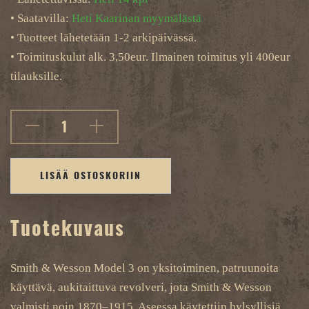
• Saatavilla:
Heti Kaarinan myymälästä
• Tuotteet lähetetään 1-2 arkipäivässä.
• Toimituskulut alk. 3,50eur. Ilmainen toimitus yli 400eur
tilauksille.
LISÄÄ OSTOSKORIIN
Tuotekuvaus
Smith & Wesson Model 3 on yksitoiminen, patruunoita
käyttävä, aukitaittuva revolveri, jota Smith & Wesson
valmisti noin 1870–1915. Aseessa käytettiin hylsyllisiä