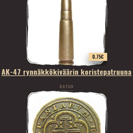
0.75
€
AK-47 rynnäkkökiväärin koristepatruuna
KATSO