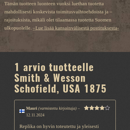
Tämän tuotteen luonteen vuoksi luethan tuotetta
mahdollisesti koskevista toimitusvaihtoehdoista ja –
rajoituksista, mikäli olet tilaamassa tuotetta Suomen
ulkopuolelle.
–Lue lisää kansainvälisestä postituksesta-
1 arvio tuotteelle
Smith & Wesson
Schofield, USA 1875
Mauri
(varmistettu kirjoittaja)
–
Arvostelu
12.11.2024
tuotteesta:
4
/ 5
Replika on hyvin toteutettu ja yleisesti