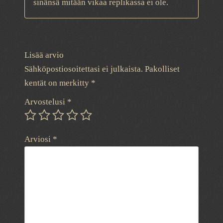
sinänsä mitään vikaa replikassa ei ole.
Lisää arvio
Sähköpostiosoitettasi ei julkaista.
Pakolliset
kentät on merkitty
*
Arvostelusi
*
Arviosi
*