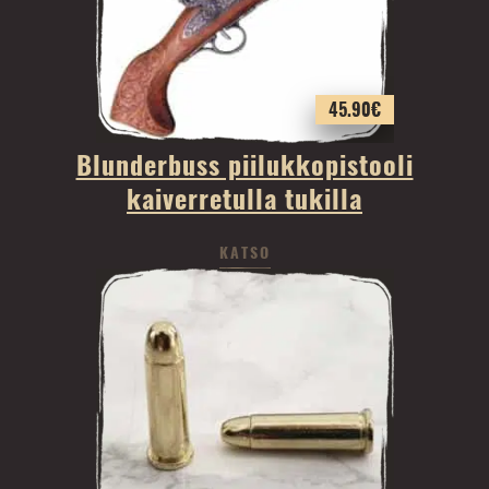
45.90
€
Blunderbuss piilukkopistooli
kaiverretulla tukilla
KATSO