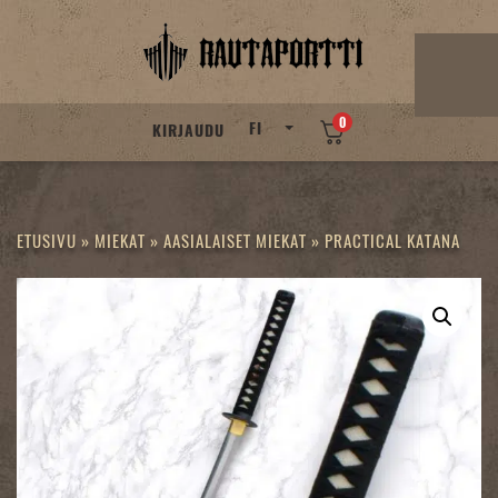
Skip
to
content
0
FI
KIRJAUDU
ETUSIVU
»
MIEKAT
»
AASIALAISET MIEKAT
»
PRACTICAL KATANA