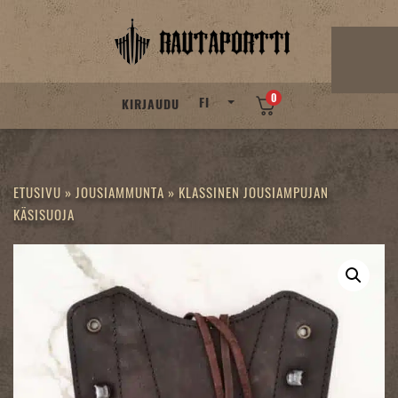
Skip
to
content
0
FI
KIRJAUDU
ETUSIVU
»
JOUSIAMMUNTA
»
KLASSINEN JOUSIAMPUJAN
KÄSISUOJA