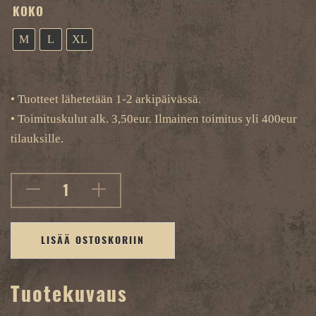
KOKO
M
L
XL
• Tuotteet lähetetään 1-2 arkipäivässä.
• Toimituskulut alk. 3,50eur. Ilmainen toimitus yli 400eur
tilauksille.
LISÄÄ OSTOSKORIIN
Tuotekuvaus