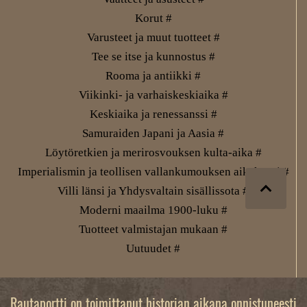
Korut #
Varusteet ja muut tuotteet #
Tee se itse ja kunnostus #
Rooma ja antiikki #
Viikinki- ja varhaiskeskiaika #
Keskiaika ja renessanssi #
Samuraiden Japani ja Aasia #
Löytöretkien ja merirosvouksen kulta-aika #
Imperialismin ja teollisen vallankumouksen aikakausi #
Villi länsi ja Yhdysvaltain sisällissota #
Moderni maailma 1900-luku #
Tuotteet valmistajan mukaan #
Uutuudet #
Rautaportti on toimittanut historian aikana onnistuneesti