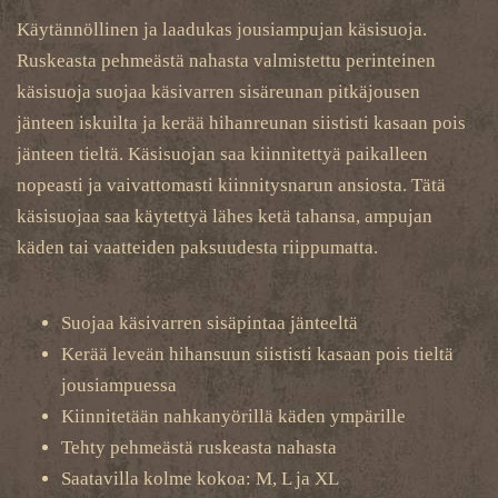
Käytännöllinen ja laadukas jousiampujan käsisuoja.
Ruskeasta pehmeästä nahasta valmistettu perinteinen
käsisuoja suojaa käsivarren sisäreunan pitkäjousen
jänteen iskuilta ja kerää hihanreunan siististi kasaan pois
jänteen tieltä. Käsisuojan saa kiinnitettyä paikalleen
nopeasti ja vaivattomasti kiinnitysnarun ansiosta. Tätä
käsisuojaa saa käytettyä lähes ketä tahansa, ampujan
käden tai vaatteiden paksuudesta riippumatta.
Suojaa käsivarren sisäpintaa jänteeltä
Kerää leveän hihansuun siististi kasaan pois tieltä
jousiampuessa
Kiinnitetään nahkanyörillä käden ympärille
Tehty pehmeästä ruskeasta nahasta
Saatavilla kolme kokoa: M, L ja XL