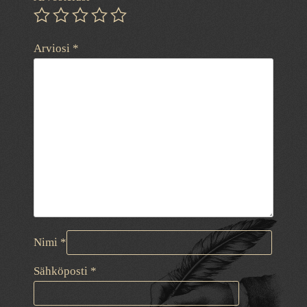
Arviosi
*
Nimi
*
Sähköposti
*