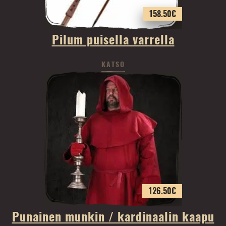
158.50
€
Pilum puisella varrella
KATSO
126.50
€
Punainen munkin / kardinaalin kaapu