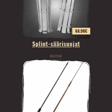
68.90
€
Splint-säärisuojat
KATSO