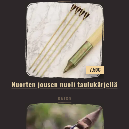
7.50
€
Nuorten jousen nuoli taulukärjellä
KATSO