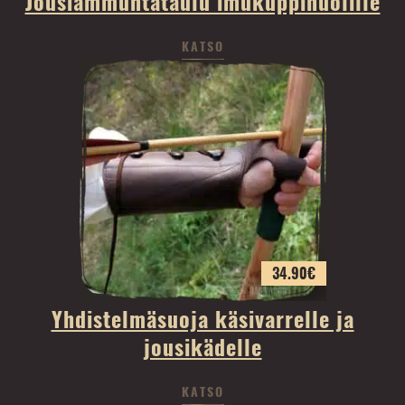
Jousiammuntataulu imukuppinuolille
KATSO
34.90
€
Yhdistelmäsuoja käsivarrelle ja
jousikädelle
KATSO