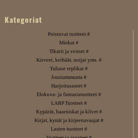
Kategoriat
Poistuvat tuotteet #
Miekat #
Tikarit ja veitset #
Kirveet, keihäät, nuijat yms. #
Tuliase replikat #
Jousiammunta #
Harjoitusaseet #
Elokuva- ja fantasiatuotteet #
LARP Tuotteet #
Kypärät, haarniskat ja kilvet #
Kirjat, kynät ja kirjeenavaajat #
Lasten tuotteet #
Vaatteet ja asusteet #