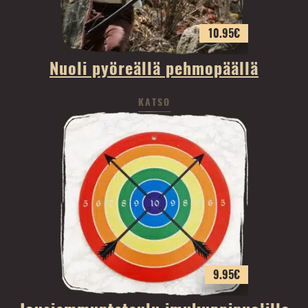
10.95
€
Nuoli pyöreällä pehmopäällä
KATSO
9.95
€