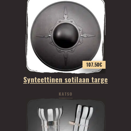
107.50
€
Synteettinen sotilaan targe
KATSO