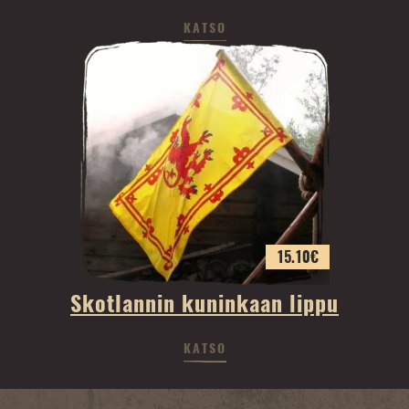
KATSO
15.10
€
Skotlannin kuninkaan lippu
KATSO