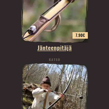
7.90
€
Jänteenpitäjä
KATSO