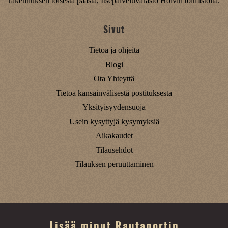
rakennuksen toisesta päästä, Itsepalveluvarasto Holvin toimistolta.
Sivut
Tietoa ja ohjeita
Blogi
Ota Yhteyttä
Tietoa kansainvälisestä postituksesta
Yksityisyydensuoja
Usein kysyttyjä kysymyksiä
Aikakaudet
Tilausehdot
Tilauksen peruuttaminen
Lisää minut Rautaportin