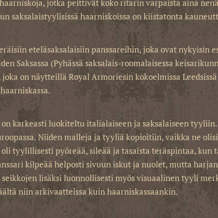
arniskoja, jotka peittivät koko ritarin varpaista aina nenä
un saksalaistyylisissä haarniskoissa on kiistatonta kauneut
räisiin eteläsaksalaisiin panssareihin, joka ovat nykyisin es
uden Saksassa (Pyhässä saksalais-roomalaisessa keisarikunn
oka on näytteillä Royal Armoriesin kokoelmissa Leedsissä 
 haarniskassa.
n karkeasti luokiteltu italialaiseen ja saksalaiseen tyyliin. 
passa. Niiden malleja ja tyyliä kopioitiin, vaikka ne olisiki
i tyylillisesti pyöreää, sileää ja tasaista teräspintaa, kun ta
nssari kilpeää helposti sivuun iskut ja nuolet, mutta harjant
eikkojen lisäksi luonnollisesti myös visuaalinen tyyli merkits
äältä niin arkivaatteissa kuin haarniskassaankin.