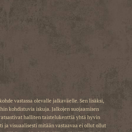
ohde vastassa olevalle jalkaväelle. Sen lisäksi,
koihin kohdistuvia iskuja. Jalkojen suojaamisen
ratsastivat halliten taistelukenttiä yhtä hyvin
i ja visuaalisesti mitään vastaavaa ei ollut ollut