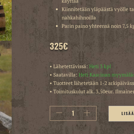
käyttää
Kiinnitetään yläpäästä vyölle tai
nahkahihnoilla
Parin paino yhteensä noin 7,5 k
325
€
• Lähetettävissä:
Heti 3 kpl
• Saatavilla:
Heti Kaarinan myymälä
• Tuotteet lähetetään 1-2 arkipäiväss
• Toimituskulut alk. 3,50eur. Ilmainen
LISÄ