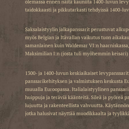
olemassa ennen näitä kauniita 1400-luvun levyha
taidokkaasti ja pikkutarkasti tehdyissä 1400-luv
Saksalaistyylin jalkapanssarit perustuvat alkupe
myös Belgian ja Itävallan vaikutus tuon aikaka
samanlainen kuin Waldemar VI:n haarniskassa, j
Maksimilian I:n (josta tuli myöhemmin keisari)
1300- ja 1400-luvun keskiaikaiset levypanssarit o
panssarikehityksen ja valmistuksen keskusta Euroo
muualla Euroopassa. Italialaistyylinen panssari ol
huippuja ja teräviä käänteitä. Sileä ja pyöreä pa
lujuutta ja rakenteellista vahvuutta. Käytännön s
jotka halusivat näyttää muodikkaalta ja tyylikk