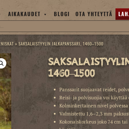
AIKAKAUDET
BLOGI
OTA YHTEYTTÄ
LAH
RNISKAT
»
SAKSALAISTYYLIN JALKAPANSSARI, 1460–1500
Saksalaistyylin
1460–1500
Panssarit suojaavat reidet, polve
Reisi- ja polvisuojia voi käyttä
Kolminkertainen nivel polvessa
Valmistettu 1,6–2,3 mm paksusta
Kokonaiskorkeus joko 74 cm tai 