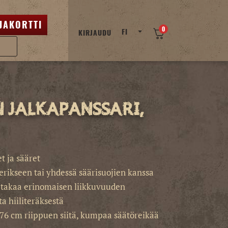
JAKORTTI
0
FI
KIRJAUDU
 jalkapanssari,
t ja sääret
ä erikseen tai yhdessä säärisuojien kanssa
 takaa erinomaisen liikkuvuuden
 hiiliteräksestä
76 cm riippuen siitä, kumpaa säätöreikää