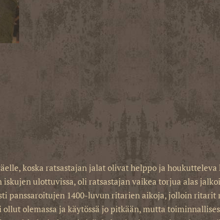
elle, koska ratsastajan jalat olivat helppo ja houkutteleva k
an iskujen ulottuvissa, oli ratsastajan vaikea torjua alas jal
ti panssaroitujen 1400-luvun ritarien aikoja, jolloin ritarit 
 ollut olemassa ja käytössä jo pitkään, mutta toiminnallisest