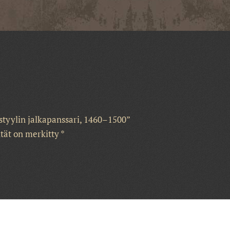
istyylin jalkapanssari, 1460–1500”
ntät on merkitty
*