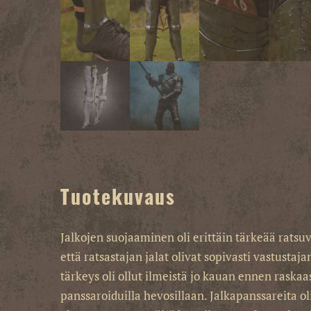
Tuotekuvaus
Jalkojen suojaaminen oli erittäin tärkeää ratsuvä
että ratsastajan jalat olivat sopivasti vastustaj
tärkeys oli ollut ilmeistä jo kauan ennen raskaas
panssaroiduilla hevosillaan. Jalkapanssareita oli