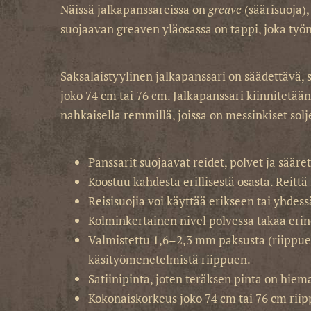
Näissä jalkapanssareissa on
greave
(säärisuoja)
suojaavan greaven yläosassa on tappi, joka työ
Saksalaistyylinen jalkapanssari on säädettävä, s
joko 74 cm tai 76 cm. Jalkapanssari kiinnitetään 
nahkaisella remmillä, joissa on messinkiset solj
Panssarit suojaavat reidet, polvet ja sääret
Koostuu kahdesta erillisestä osasta. Reitt
Reisisuojia voi käyttää erikseen tai yhdes
Kolminkertainen nivel polvessa takaa eri
Valmistettu 1,6–2,3 mm paksusta (riippuen
käsityömenetelmistä riippuen.
Satiinipinta, joten teräksen pinta on hiem
Kokonaiskorkeus joko 74 cm tai 76 cm riip