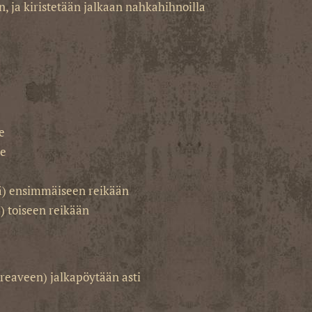
n, ja kiristetään jalkaan nahkahihnoilla
e
le
tä) ensimmäiseen reikään
) toiseen reikään
reaveen) jalkapöytään ​​asti