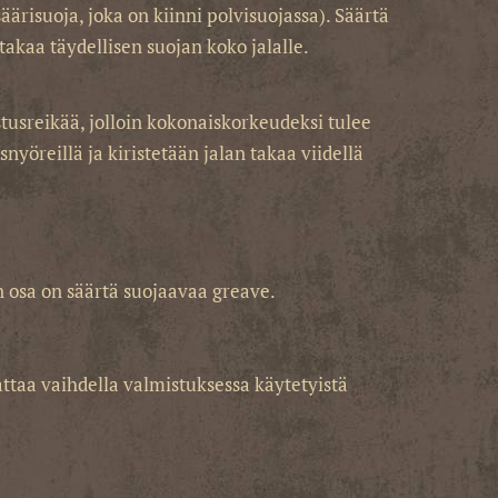
äärisuoja, joka on kiinni polvisuojassa). Säärtä
akaa täydellisen suojan koko jalalle.
ustusreikää, jolloin kokonaiskorkeudeksi tulee
nyöreillä ja kiristetään jalan takaa viidellä
en osa on säärtä suojaavaa greave.
ttaa vaihdella valmistuksessa käytetyistä