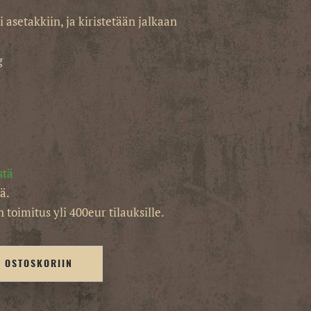
 asetakkiin, ja kiristetään jalkaan
g
stä
ä.
 toimitus yli 400eur tilauksille.
Ä OSTOSKORIIN