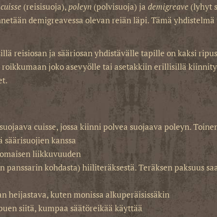
,
cuisse
(reisisuoja),
poleyn
(polvisuoja) ja
demigreave
(lyhyt s
nnetään demigreavessa olevan reiän läpi. Tämä yhdistelmä t
illä reisiosan ja sääriosan yhdistävälle tapille on kaksi rip
roikkumaan joko asevyölle tai asetakkiin erillisillä kiinnitys
et.
ä suojaava cuisse, jossa kiinni polvea suojaava poleyn. Toin
sä säärisuojien kanssa
nomaisen liikkuvuuden
 panssarin kohdasta) hiiliteräksestä. Teräksen paksuus saa
an heijastava, kuten monissa alkuperäisissäkin
puen siitä, kumpaa säätöreikää käyttää