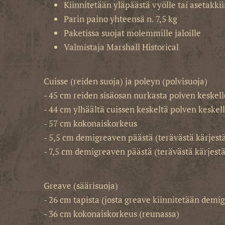
Kiinnitetään yläpäästä vyölle tai asetakkii
Parin paino yhteensä n. 7,5 kg
Paketissa suojat molemmille jaloille
Valmistaja Marshall Historical
Cuisse (reiden suoja) ja poleyn (polvisuoja)
- 45 cm reiden sisäosan nurkasta polven keskell
- 44 cm ylhäältä cuissen keskeltä polven keskel
- 57 cm kokonaiskorkeus
- 5,5 cm demigreaven päästä (terävästä kärjes
- 7,5 cm demigreaven päästä (terävästä kärjestä
Greave (säärisuoja)
- 26 cm tapista (josta greave kiinnitetään demig
- 36 cm kokonaiskorkeus (reunassa)