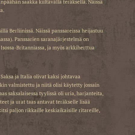
npäähän saakka kiiltävällä teräksellä. Näissä
ta.
illä Berliinissä. Näissä panssareissa heijastuu
assa). Panssarien saranajärjestelmä on
Isossa-Britanniassa, ja myös arkkiherttua
Saksa ja Italia olivat kaksi johtavaa
n valmistettu ja niitä olisi käytetty jossain
as saksalaisessa tyylissä oli uria, harjanteita,
eet ja urat taas antavat teräkselle lisää
i paljon rikkaille keskiaikaisille ritareille,