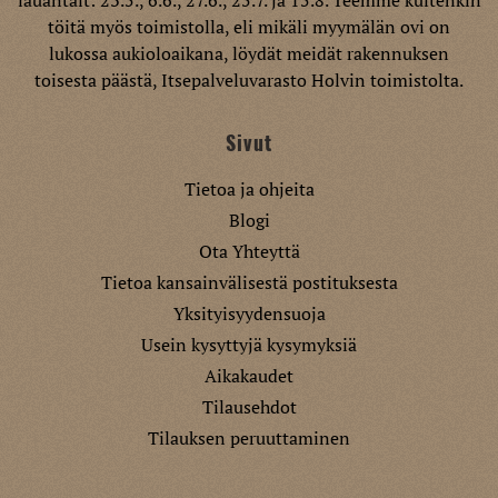
lauantait: 23.5., 6.6., 27.6., 25.7. ja 15.8. Teemme kuitenkin
töitä myös toimistolla, eli mikäli myymälän ovi on
lukossa aukioloaikana, löydät meidät rakennuksen
toisesta päästä, Itsepalveluvarasto Holvin toimistolta.
Sivut
Tietoa ja ohjeita
Blogi
Ota Yhteyttä
Tietoa kansainvälisestä postituksesta
Yksityisyydensuoja
Usein kysyttyjä kysymyksiä
Aikakaudet
Tilausehdot
Tilauksen peruuttaminen