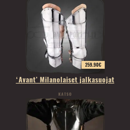
259.90
€
‘Avant’ Milanolaiset jalkasuojat
KATSO