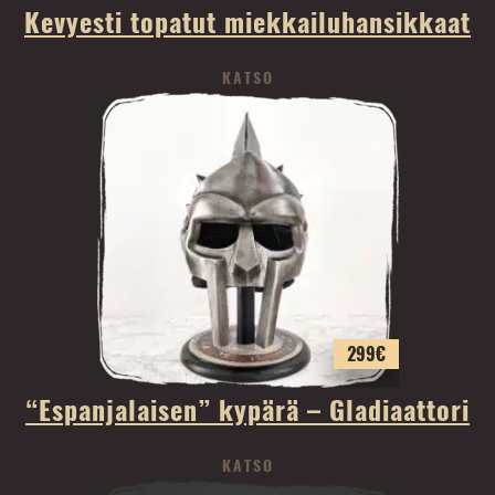
Kevyesti topatut miekkailuhansikkaat
KATSO
299
€
“Espanjalaisen” kypärä – Gladiaattori
KATSO