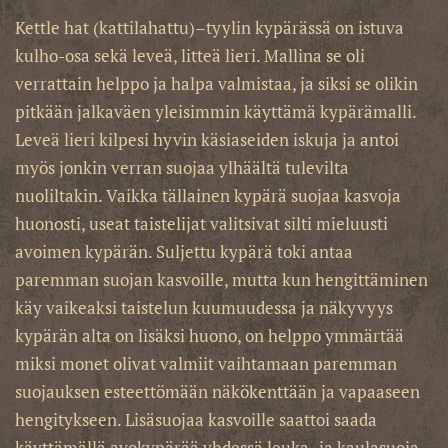
Kettle hat (kattilahattu)–tyylin kypärässä on istuva
kulho-osa sekä leveä, litteä lieri. Mallina se oli
verrattain helppo ja halpa valmistaa, ja siksi se olikin
pitkään jalkaväen yleisimmin käyttämä kypärämalli.
Leveä lieri kilpesi hyvin käsiaseiden iskuja ja antoi
myös jonkin verran suojaa ylhäältä tulevilta
nuoliltakin. Vaikka tällainen kypärä suojaa kasvoja
huonosti, useat taistelijat valitsivat silti mieluusti
avoimen kypärän. Suljettu kypärä toki antaa
paremman suojan kasvoille, mutta kun hengittäminen
käy vaikeaksi taistelun kuumuudessa ja näkyvyys
kypärän alta on lisäksi huono, on helppo ymmärtää
miksi monet olivat valmiit vaihtamaan paremman
suojauksen esteettömään näkökenttään ja vapaaseen
hengitykseen. Lisäsuojaa kasvoille saattoi saada
käyttämällä avokypärää yhdessä leuka- ja kaulasuoja
-