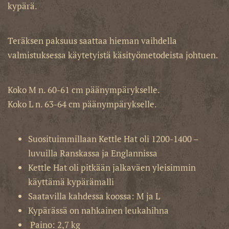
kypärä.
Teräksen paksuus saattaa hieman vaihdella
valmistuksessa käytetyistä käsityömetodeista johtuen.
Koko M n. 60-61 cm päänympärykselle.
Koko L n. 63-64 cm päänympärykselle.
Suosituimmillaan Kettle Hat oli 1200-1400 –
luvuilla Ranskassa ja Englannissa
Kettle Hat oli pitkään jalkaväen yleisimmin
käyttämä kypärämalli
Saatavilla kahdessa koossa: M ja L
Kypärässä on nahkainen leukahihna
Paino: 2,7 kg