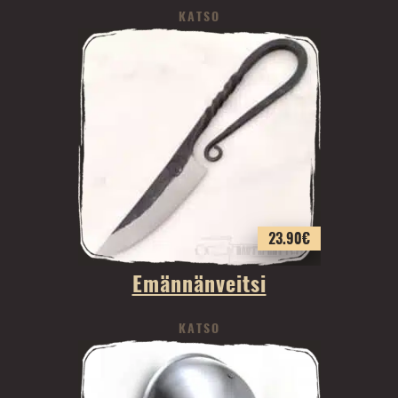
KATSO
23.90
€
Emännänveitsi
KATSO