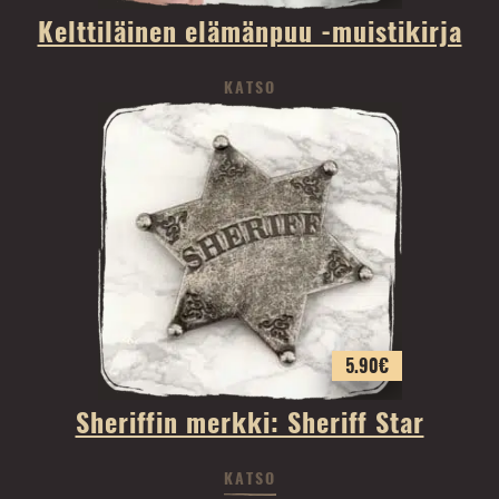
Kelttiläinen elämänpuu -muistikirja
KATSO
5.90
€
Sheriffin merkki: Sheriff Star
KATSO