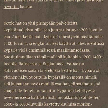
bevorin-
kanssa.
Kettle hat on yksi pisimpään palvelleista
kypärämalleista, sillä sen juuret ulottuvat 200-luvulle
eaa. Aidot kettle hat –kypärät ilmestyivät näyttämölle
1100-luvulla, ja englantilaiset käyttivät lähes identtisiä
kypäriä vielä ensimmäisessä maailmansodassa.
Suosituimmillaan tämä malli oli kuitenkin 1200-1400 –
luvuilla Ranskassa ja Englannissa. Varsinkin
Satavuotisen sodan taisteluissa kettle hat –kypärä oli
yleinen näky. Suositulla kypärällä on monta nimeä,
sitä kutsutaan myös nimillä war hat, eli sotahattu, tai
chapel-de-fer eli rautahattu. Kypärien kehittyessä
leveälierisestä kattilahatusta muokkautui vähitellen
1500- ja 1600-luvuilla käytetty kuuluisa morion-