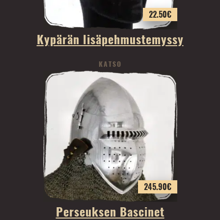
22.50
€
Kypärän lisäpehmustemyssy
KATSO
245.90
€
Perseuksen Bascinet