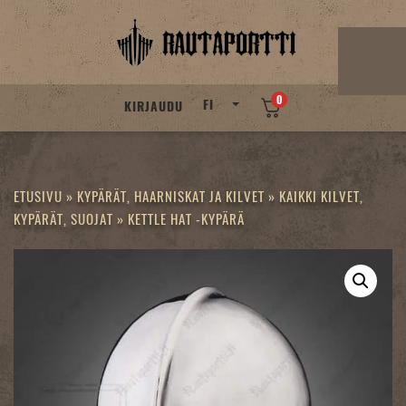
Skip
to
content
0
FI
KIRJAUDU
ETUSIVU
»
KYPÄRÄT, HAARNISKAT JA KILVET
»
KAIKKI KILVET,
KYPÄRÄT, SUOJAT
»
KETTLE HAT -KYPÄRÄ