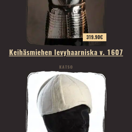
319.90
€
Keihäsmiehen levyhaarniska v. 1607
KATSO