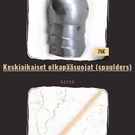
75
€
Keskiaikaiset olkapääsuojat (spaulders)
KATSO