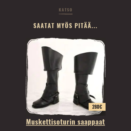
KATSO
SAATAT MYÖS PITÄÄ...
280
€
Muskettisoturin saappaat