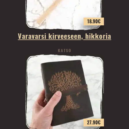
18.90
€
Varavarsi kirveeseen, hikkoria
KATSO
27.90
€